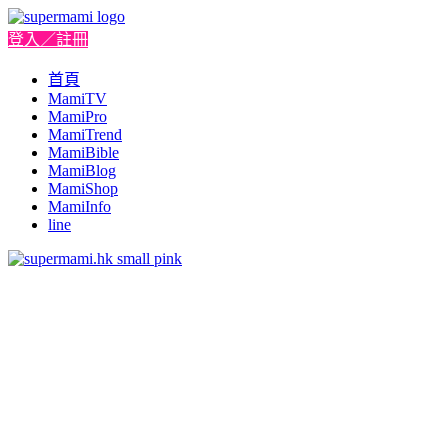
登入／註冊
首頁
MamiTV
MamiPro
MamiTrend
MamiBible
MamiBlog
MamiShop
MamiInfo
line