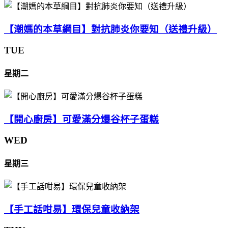
【潮媽的本草綱目】對抗肺炎你要知（送禮升級）
TUE
星期二
【開心廚房】可愛滿分爆谷杯子蛋糕
WED
星期三
【手工話咁易】環保兒童收納架