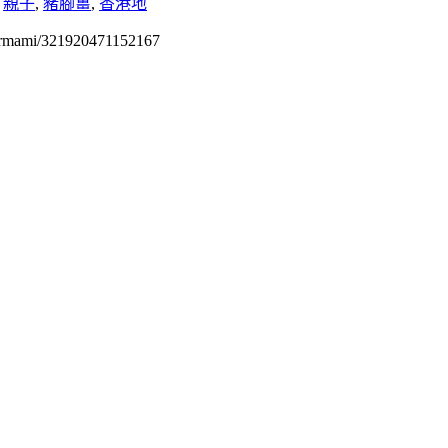
,
親子
,
豬腳薑
,
香港地
permami/321920471152167