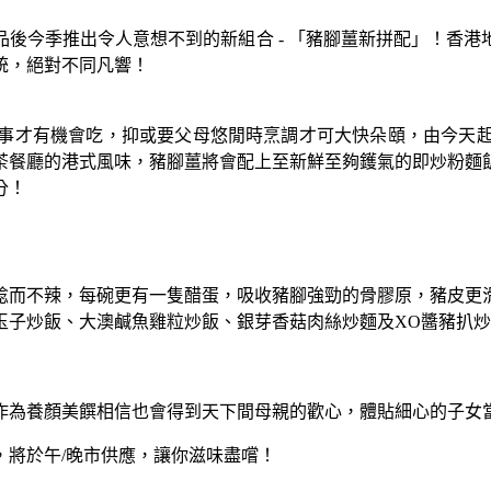
後今季推出令人意想不到的新組合 - 「豬腳薑新拼配」！香
統，絕對不同凡響！
事才有機會吃，抑或要父母悠閒時烹調才可大快朵頤，由今天
茶餐廳的港式風味，豬腳薑將會配上至新鮮至夠鑊氣的即炒粉麵
分！
腍而不辣，每碗更有一隻醋蛋，吸收豬腳強勁的骨膠原，豬皮更
玉子炒飯、大澳鹹魚雞粒炒飯、銀芽香菇肉絲炒麵及XO醬豬扒
作為養顏美饌相信也會得到天下間母親的歡心，體貼細心的子女
，將於午/晚市供應，讓你滋味盡嚐！