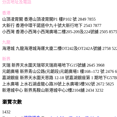
分店地址及電話
香港
山頂凌霄閣 香港山頂凌霄閣P1 樓P102 號 2849 7855
大新行 香港中環干諾道中九十號大新行地下 2543 7877
小西灣 香港小西灣小西灣廣場二樓205-209及224號舖 2505 857
九龍
海港城 九龍海港城海運大廈二樓OT242及OT242A號舖 2758 52
新界
天瑞 新界天水圍天瑞邨天瑞商場地下G15號舖 2645 3968
元朗廣場 新界青山公路(元朗段)元朗廣場1 樓168--172 號 2476 6
嘉湖銀座 新界天水圍天恩路 12-18 號嘉湖銀座第 1 期地下G57B&G5
上水廣場 上水石湖虛龍心路39號上水廣場5樓502號 2672 5825
新港城中心 新界馬鞍山新港城中心2樓2104舖 2434 3232
瀏覽次數
1432