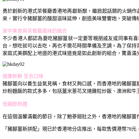
勇於創新的港式茶餐廳香港地再獻新猷，繼掀起話題的火鍋作品
來，實行令豬腳薑的酸甜滋味延伸，創造美味雙響炮，突破傳
家中美食與茶餐廳風味的融合
不少香港人都認為要吃豬腳薑就一定要等親朋戚友或同事有喜
台，想吃就可以去吃，再也不需花時間準備及烹調。為了保持
家庭式美饌配上地道的港式味道竟是如此創新的組合，驚喜滿
健康新鮮 至合口味
豬腳薑向以養生益氣見稱，食材又夠口感，而香港地的豬腳薑
炒粉麵飯的款式多多，包括薑米蔥花叉燒雞粒炒飯、澳洲和牛
母親節熱選
在這個溫馨滿載的節日，除了鮑蔘翅肚之外，香港地的豬腳薑
「豬腳薑新拼配」現已於香港地分店推出，每款售價港幣78元