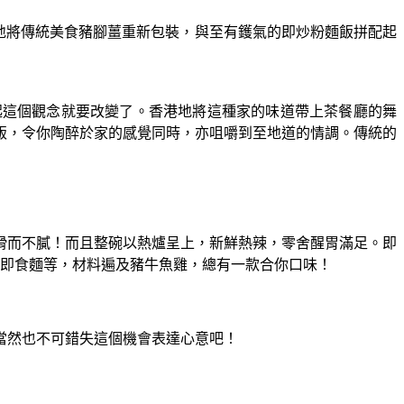
港地將傳統美食豬腳薑重新包裝，與至有鑊氣的即炒粉麵飯拼配起
起這個觀念就要改變了。香港地將這種家的味道帶上茶餐廳的舞
飯，令你陶醉於家的感覺同時，亦咀嚼到至地道的情調。傳統的
滑而不膩！而且整碗以熱爐呈上，新鮮熱辣，零舍醒胃滿足。即
炒即食麵等，材料遍及豬牛魚雞，總有一款合你口味！
當然也不可錯失這個機會表達心意吧！