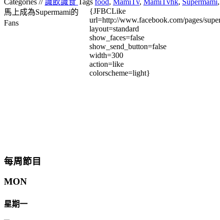
Categories //
識飲識食
Tags
food
,
MamiTv
,
MamiTvhk
,
Supermami
{JFBCLike
馬上成為Supermami的
url=http://www.facebook.com/pages/su
Fans
layout=standard
show_faces=false
show_send_button=false
width=300
action=like
colorscheme=light}
每周節目
MON
星期一