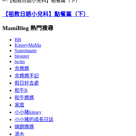
【祖教日語小兒科】點餐篇（下）
MamiBlog 熱門搜尋
BB
KinseyMaMa
Supermami
blogger
twins
余媽媽
余媽媽手記
假日好去處
和牛B
和牛媽媽
家庭
小小豬kinsey
小小豬的成長日誌
晴朗媽媽
湯水