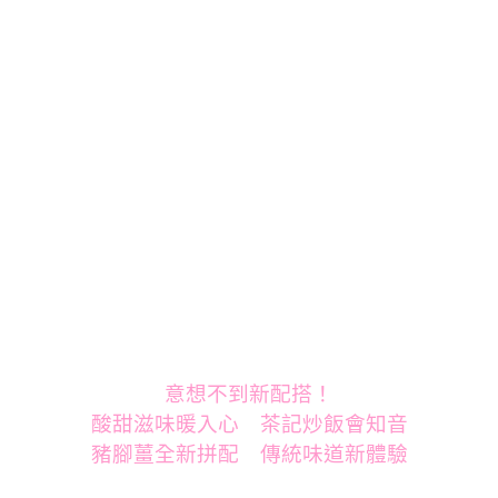
意想不到新配搭！
酸甜滋味暖入心 茶記炒飯會知音
豬腳薑全新拼配 傳統味道新體驗