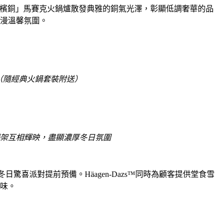
的「香檳銅」馬賽克火鍋爐散發典雅的銅氣光澤，彰顯低調奢華的品
漫溫馨氛圍。
（隨經典火鍋套裝附送）
架互相輝映，盡顯濃厚冬日氛圍
，為冬日驚喜派對提前預備。Häagen-Dazs™同時為顧客提供堂食雪
味。