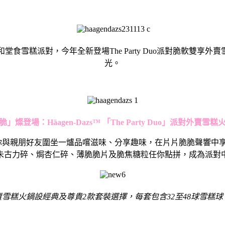
賣和堂食雪糕派對，今年全新登場The Party Duo派對脆軟
光。
脆」燦登場：
Häagen-Dazs™
「
The Party Duo
」派對外賣雪糕
糕火鍋，讓你與親朋好友圍坐一爐品嚐滋味、分享趣味，在片片脆脆聲
朱古力碎、焗杏仁碎、薄脆脆片及脆焦糖粒任你點拼，成為派對
」派對脆軟雙享外賣雪糕火鍋設經典及尊貴2款套裝選擇，每套包含32至48