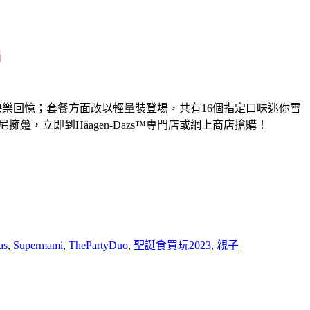
鍋
路的快樂回憶；套餐方面改以輕量裝登場，共有16個指定口味迷你雪
，立即到Häagen-Dazs™專門店或網上商店搶購！
as
,
Supermami
,
ThePartyDuo
,
聖誕食買玩2023
,
親子