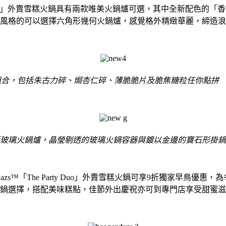
y Duo」外賣雪糕火鍋具有兩款唯美火鍋爐可選，其中全新配色
風格的可以選擇六角形幾何火鍋爐，感覺格外精緻華麗，締造浪
組合，包括朱古力碎、焗杏仁碎、薄脆脆片及脆焦糖粒任你點拼 
玻璃火鍋爐，晶瑩剔透的玻璃火鍋容器與鍍以金邊的寶石形掛鍋
Dazs™「The Party Duo」外賣雪糕火鍋可享9折獨家早鳥優惠
鍋選擇，搭配美味糕點，佳節外出慶祝亦可到專門店享受甜蜜滋