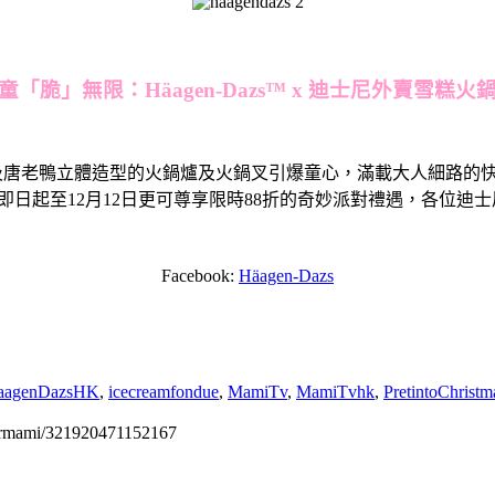
童「脆」無限：
Häagen-Dazs™ x
迪士尼外賣雪糕火
奇、米妮及唐老鴨立體造型的火鍋爐及火鍋叉引爆童心，滿載大人細
起至12月12日更可尊享限時88折的奇妙派對禮遇，各位迪士尼擁躉
Facebook:
Häagen-Dazs
aagenDazsHK
,
icecreamfondue
,
MamiTv
,
MamiTvhk
,
PretintoChristm
permami/321920471152167