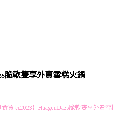
Dazs脆軟雙享外賣雪糕火鍋
食買玩2023】HaagenDazs脆軟雙享外賣