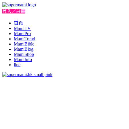
登入／註冊
首頁
MamiTV
MamiPro
MamiTrend
MamiBible
MamiBlog
MamiShop
MamiInfo
line