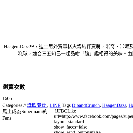
Häagen-Dazs™ x 迪士尼外賣雪糕火鍋結伴賣萌，米
糕球，適合三五知己一起品嚐「脆」趣相得的美味。由即日
瀏覽次數
1605
Categories //
識飲識食
,
LINE
Tags
DipandCrunch
,
HaagenDazs
,
H
{JFBCLike
馬上成為Supermami的
url=http://www.facebook.com/pages/su
Fans
layout=standard
show_faces=false
show_send_button=false