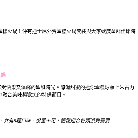
雙享外賣雪糕火鍋！仲有迪士尼外賣雪糕火鍋套裝與大家歡度童趣佳節時
火鍋
響中享受快樂又溫馨的聖誕時光。醇滑甜蜜的迷你雪糕球蘸上朱古力
中融合美味與歡笑的特備節目。
球雪糕球，共有8種口味，份量十足，輕鬆迎合各類派對需要