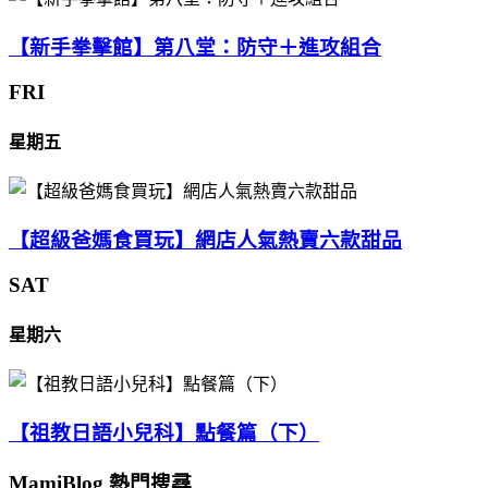
【新手拳擊館】第八堂：防守＋進攻組合
FRI
星期五
【超級爸媽食買玩】網店人氣熱賣六款甜品
SAT
星期六
【祖教日語小兒科】點餐篇（下）
MamiBlog 熱門搜尋