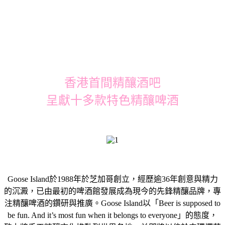
香港首間精釀酒吧
呈獻十多款特色精釀啤酒
Goose Island於1988年於芝加哥創立，經歷逾36年創意與精力
的沉澱，已由最初的啤酒館發展成為現今的先鋒精釀品牌，專
注精釀啤酒的鑽研與推廣。Goose Island以「Beer is supposed to
be fun. And it’s most fun when it belongs to everyone」的態度，