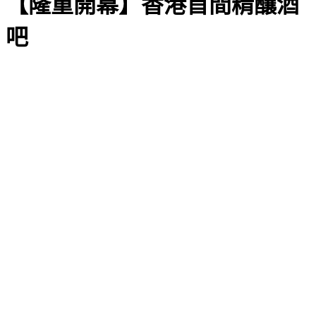
【隆重開幕】香港首間精釀酒
吧