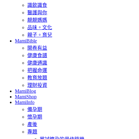
識飲識食
醫護與你
靚靚媽媽
品味。文化
親子。育兒
MamiBible
開卷有益
健康食譜
健康通識
把握命運
教育放題
理財投資
MamiBlog
MamiShop
MamiInfo
備孕期
懷孕期
產後
專題