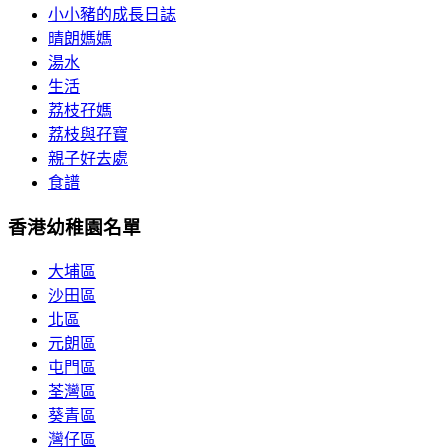
小小豬的成長日誌
晴朗媽媽
湯水
生活
荔枝孖媽
荔枝與孖寶
親子好去處
食譜
香港幼稚園名單
大埔區
沙田區
北區
元朗區
屯門區
荃灣區
葵青區
灣仔區