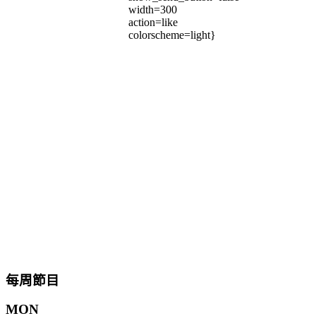
width=300
action=like
colorscheme=light}
每周節目
MON