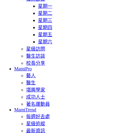
星期一
星期二
星期三
星期四
星期五
星期六
星級訪問
醫生訪談
校長分享
MamiPro
藝人
醫生
堪輿學家
成功人士
著名運動員
MamiTrend
每週好去處
星級追縱
最新資訊