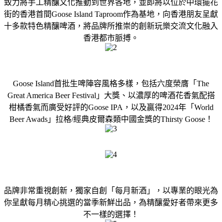
致力將手工精釀文化推動到世界各地，並即將以位於中環擺花
街的香港首間Goose Island Taproom作為基地，向香港朋友呈獻
十多款特色精釀啤酒，將品牌所推崇的創新玩樂交流文化融入
香港都市脈搏。
Goose Island首批生啤陣容風格多樣，包括六度榮膺「The
Great America Beer Festival」大獎、以濃厚的啤酒花香氣配搭
柑橘香氣而廣受好評的Goose IPA，以及贏得2024年「World
Beer Awads」拉格/經典皮爾森類中國金獎的Thirsty Goose！
品牌非常重視創新，獨家自創「每月新酒」，以專業的眼光為
你呈獻每月精心挑選的當季新鮮出品，為精釀愛好者帶來更多
不一樣的選擇！