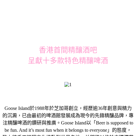
香港首間精釀酒吧
呈獻十多款特色精釀啤酒
Goose Island於1988年於芝加哥創立，經歷逾36年創意與精力
的沉澱，已由最初的啤酒館發展成為現今的先鋒精釀品牌，專
注精釀啤酒的鑽研與推廣。Goose Island以「Beer is supposed to
be fun. And it’s most fun when it belongs to everyone」的態度，