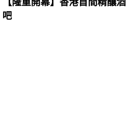
【隆重開幕】香港首間精釀酒
吧