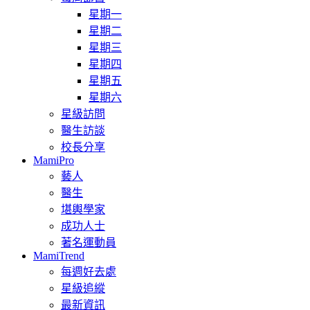
星期一
星期二
星期三
星期四
星期五
星期六
星級訪問
醫生訪談
校長分享
MamiPro
藝人
醫生
堪輿學家
成功人士
著名運動員
MamiTrend
每週好去處
星級追縱
最新資訊