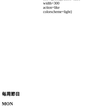
width=300
action=like
colorscheme=light}
每周節目
MON