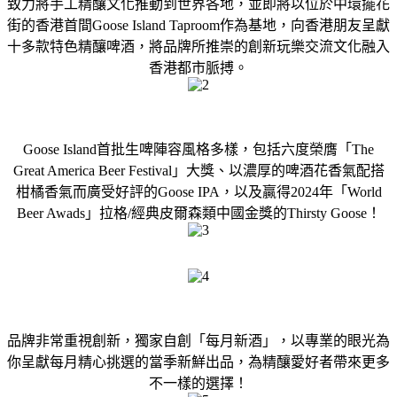
致力將手工精釀文化推動到世界各地，並即將以位於中環擺花
街的香港首間Goose Island Taproom作為基地，向香港朋友呈獻
十多款特色精釀啤酒，將品牌所推崇的創新玩樂交流文化融入
香港都市脈搏。
Goose Island首批生啤陣容風格多樣，包括六度榮膺「The
Great America Beer Festival」大獎、以濃厚的啤酒花香氣配搭
柑橘香氣而廣受好評的Goose IPA，以及贏得2024年「World
Beer Awads」拉格/經典皮爾森類中國金獎的Thirsty Goose！
品牌非常重視創新，獨家自創「每月新酒」，以專業的眼光為
你呈獻每月精心挑選的當季新鮮出品，為精釀愛好者帶來更多
不一樣的選擇！