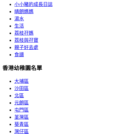
小小豬的成長日誌
晴朗媽媽
湯水
生活
荔枝孖媽
荔枝與孖寶
親子好去處
食譜
香港幼稚園名單
大埔區
沙田區
北區
元朗區
屯門區
荃灣區
葵青區
灣仔區