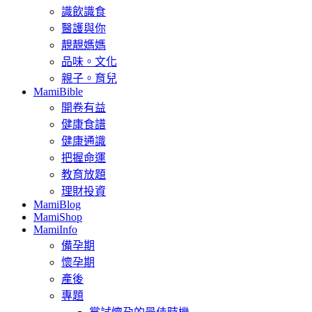
識飲識食
醫護與你
靚靚媽媽
品味。文化
親子。育兒
MamiBible
開卷有益
健康食譜
健康通識
把握命運
教育放題
理財投資
MamiBlog
MamiShop
MamiInfo
備孕期
懷孕期
產後
專題