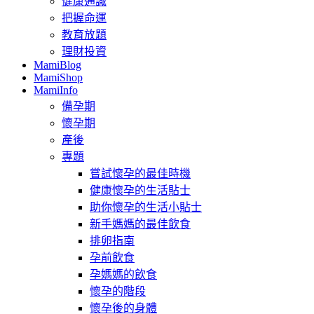
健康通識
把握命運
教育放題
理財投資
MamiBlog
MamiShop
MamiInfo
備孕期
懷孕期
產後
專題
嘗試懷孕的最佳時機
健康懷孕的生活貼士
助你懷孕的生活小貼士
新手媽媽的最佳飲食
排卵指南
孕前飲食
孕媽媽的飲食
懷孕的階段
懷孕後的身體