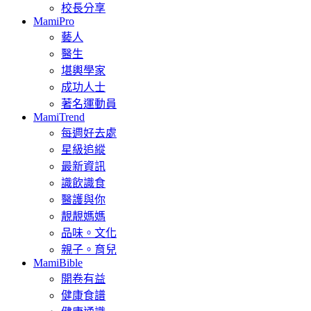
校長分享
MamiPro
藝人
醫生
堪輿學家
成功人士
著名運動員
MamiTrend
每週好去處
星級追縱
最新資訊
識飲識食
醫護與你
靚靚媽媽
品味。文化
親子。育兒
MamiBible
開卷有益
健康食譜