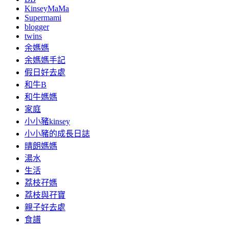
KinseyMaMa
Supermami
blogger
twins
余媽媽
余媽媽手記
假日好去處
和牛B
和牛媽媽
家庭
小小豬kinsey
小小豬的成長日誌
晴朗媽媽
湯水
生活
荔枝孖媽
荔枝與孖寶
親子好去處
食譜