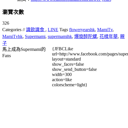
瀏覽次數
326
Categories //
識飲識食
,
LINE
Tags
floweryearshk
,
MamiTv
,
MamiTvhk
,
Supermami
,
supermamihk
,
爆旋醉陀螺
,
花樣年華
,
親
子
{JFBCLike
馬上成為Supermami的
url=http://www.facebook.com/pages/su
Fans
layout=standard
show_faces=false
show_send_button=false
width=300
action=like
colorscheme=light}