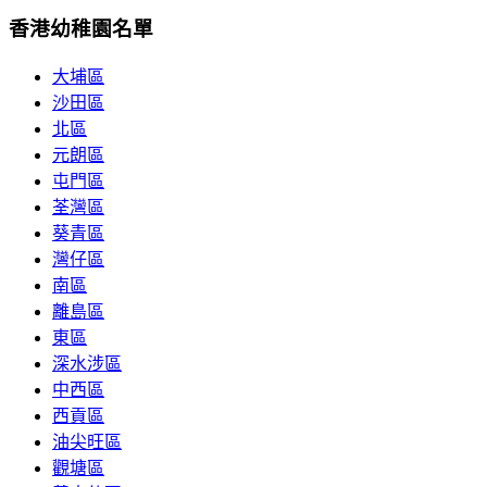
香港幼稚園名單
大埔區
沙田區
北區
元朗區
屯門區
荃灣區
葵青區
灣仔區
南區
離島區
東區
深水涉區
中西區
西貢區
油尖旺區
觀塘區