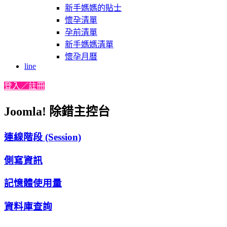
新手媽媽的貼士
懷孕清單
孕前清單
新手媽媽清單
懷孕月曆
line
登入／註冊
Joomla! 除錯主控台
連線階段 (Session)
側寫資訊
記憶體使用量
資料庫查詢