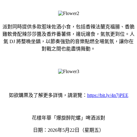
派對同時提供多款惹味佐酒小食，包括香辣法蘭
克福腸、香脆
雞軟骨配辣莎莎醬及香炸番薯條，邊玩邊食，
氣氛更到位。人
氣 DJ 將整晚坐鎮，以節奏強勁的音樂點燃全場氣氛，
讓你在
對戰之間也能盡情舞動。
如欲購票及了解更多詳情，請瀏覽：
https://bit.ly/4n7jPEE
花樣年華「爆旋醉陀螺」啤酒派對
日期：2026年5月22日（星期五）