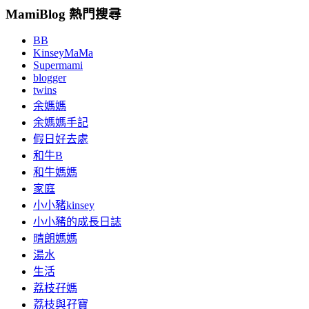
MamiBlog 熱門搜尋
BB
KinseyMaMa
Supermami
blogger
twins
余媽媽
余媽媽手記
假日好去處
和牛B
和牛媽媽
家庭
小小豬kinsey
小小豬的成長日誌
晴朗媽媽
湯水
生活
荔枝孖媽
荔枝與孖寶