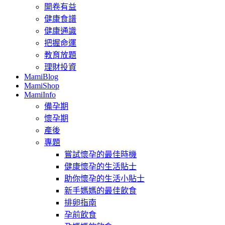
開卷有益
健康食譜
健康通識
把握命運
教育放題
理財投資
MamiBlog
MamiShop
MamiInfo
備孕期
懷孕期
產後
專題
嘗試懷孕的最佳時機
健康懷孕的生活貼士
助你懷孕的生活小貼士
新手媽媽的最佳飲食
排卵指南
孕前飲食