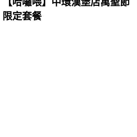
【哈囉喂】中環漢堡店萬聖節
限定套餐