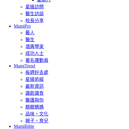
星級訪問
醫生訪談
校長分享
MamiPro
藝人
醫生
堪輿學家
成功人士
著名運動員
MamiTrend
每週好去處
星級追縱
最新資訊
識飲識食
醫護與你
靚靚媽媽
品味。文化
親子。育兒
MamiBible