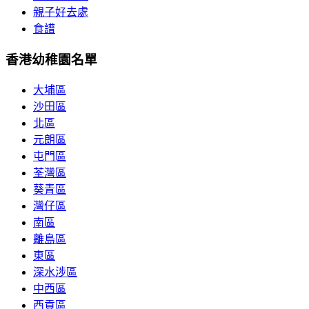
親子好去處
食譜
香港幼稚園名單
大埔區
沙田區
北區
元朗區
屯門區
荃灣區
葵青區
灣仔區
南區
離島區
東區
深水涉區
中西區
西貢區