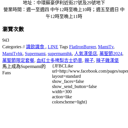
地址：中環蘇豪伊利近街27號及29號地下
營業時間：週一至週四 中午12時至晚上10時；週五至週日 中
午12時至晚上11時
瀏覽次數
943
Categories //
識飲識食
,
LINE
Tags
FlatIronBurger
,
MamiTv
,
MamiTvhk
,
Supermami
,
supermamihk
,
人氣漢堡店
,
萬聖節2024
,
萬聖節限定套餐
,
血紅士多啤梨吉士奶昔
,
親子
,
辣子雞漢堡
{JFBCLike
馬上成為Supermami的
url=http://www.facebook.com/pages/su
Fans
layout=standard
show_faces=false
show_send_button=false
width=300
action=like
colorscheme=light}