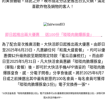
的美食體驗。除此之外，
晚市指定分店更推出日式火鍋，滿足
喜歡炸物及鍋物的客人！
即日起推出兩大優惠
送
100
份
「啖啖肉脆爆豚皇」
為了配合是次推廣活動，大快活即日起推出兩大優惠。由即日
至
20
25
年
6
月
23
日，凡惠顧任何「和風大盛套餐」，均可以優
惠價
$
2
升級熱飲至期間限定特飲「蜜瓜忌廉梳打」。而由即
日至
2025
年
5
月
31
日，凡大快活會員惠顧「啖啖肉脆爆豚皇」
（單點
/
套餐）後，即可於大快活手機
APP
填妥的「啖啖肉脆
爆豚皇食．
感．分電子問卷」分享食後感。將於
2025
年
6
月
7
日或之前揀選
出其中最有創意的
100
名會員，每名會員可獲得
「啖啖肉脆爆豚皇
(1
份
)
」電子兌換券一張
*
。
*
大快活會員憑「啖啖肉脆爆豚皇
(1
份
)
」電子兌換券可以
$1
優
惠價兌換到單點啖啖肉脆爆豚皇
(1
份
)
，詳情可參
閱大快活手機
A
PP
。