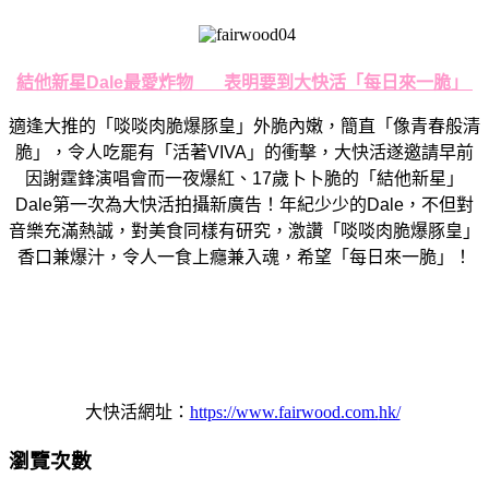
結他新星
Dale
最愛炸物
表明要到大快活「
每日來一脆」
適逢大推的「啖啖肉脆爆豚皇」外脆內嫩，簡直「像青春般清
脆」，
令人吃罷有「活著
VIVA
」的衝擊，
大快活遂邀請早前
因謝霆鋒演唱會而一夜爆紅、
17
歲卜卜脆的「
結他新星」
Dale
第一次為大快活拍攝新廣告！
年紀少少的
Dal
e
，不但對
音樂充滿熱誠，對美食同樣有研究，激讚「
啖啖肉脆爆豚皇」
香口兼爆汁，令人一食上癮兼入魂，希望「
每日來一脆」！
大快活
網址：
https://www.fairwood.com.
hk/
瀏覽次數