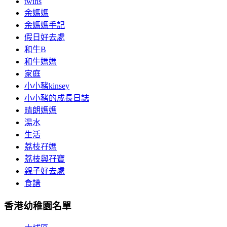
twins
余媽媽
余媽媽手記
假日好去處
和牛B
和牛媽媽
家庭
小小豬kinsey
小小豬的成長日誌
晴朗媽媽
湯水
生活
荔枝孖媽
荔枝與孖寶
親子好去處
食譜
香港幼稚園名單