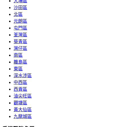
大埔區
沙田區
北區
元朗區
屯門區
荃灣區
葵青區
灣仔區
南區
離島區
東區
深水涉區
中西區
西貢區
油尖旺區
觀塘區
黃大仙區
九龍城區