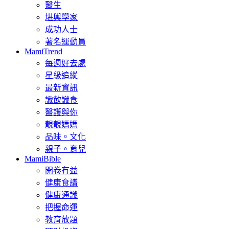
醫生
堪輿學家
成功人士
著名運動員
MamiTrend
每週好去處
星級追縱
最新資訊
識飲識食
醫護與你
靚靚媽媽
品味。文化
親子。育兒
MamiBible
開卷有益
健康食譜
健康通識
把握命運
教育放題