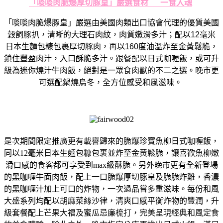
「啖啖肉脆爆厚切豚皇」嚴選食材
一食入魂
「啖啖肉脆爆豚皇」
嚴選由美國肉類出口協會代理的優質美國
穀飼豚扒，清晰
的
大理石肉
紋，肉質嫩滑多汁；配以
12
毫米
日本生麵包糠包裹厚切豚肉，再以
160
度油溫炸至金黃鬆脆，
鎖住豐盈肉汁，入口酥脆多汁
。
跟餐配以日式咖喱飯，或可升
級為迷你燒汁牛肉飯，
絕對是一眾食肉獸的不二之選。晚市更
可選配鍋燒烏冬，
全方位感受和風滋味。
是次期間限定推廣更有載譽歸來的脆爆珍寶魚柳日式咖喱飯，
同以
1
2
毫米日本生麵包糠包裹並炸至金黃鬆脆，
讓喜歡魚柳嫩
滑口感的食客都可享受到
max
級酥脆。
另外晚市更有全新登場
的黑咖喱牛面肉飯，
配上一口脆爆厚切豚皇及脆脆炸雞，
香濃
的黑咖喱汁加上可口的炸物，一次過品嘗多重滋味。
每份和風
大盛系列均配以胡麻菜絲沙律，清爽口感平衡炸物的豐潤，
升
級套餐配上芒果大福及蜜瓜忌廉梳打，
完美呈現經典和風定食