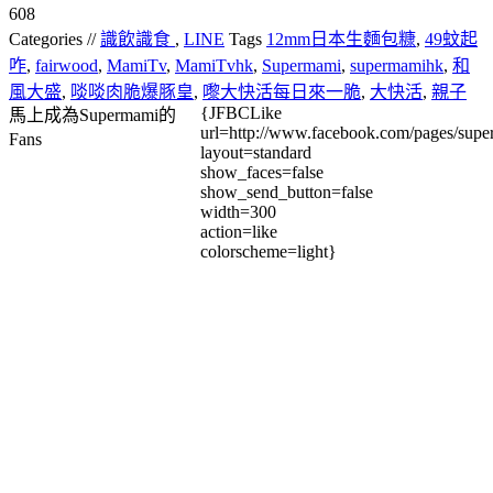
608
Categories //
識飲識食
,
LINE
Tags
12mm日本生麵包糠
,
49蚊起
咋
,
fairwood
,
MamiTv
,
MamiTvhk
,
Supermami
,
supermamihk
,
和
風大盛
,
啖啖肉脆爆豚皇
,
嚟大快活每日來一脆
,
大快活
,
親子
{JFBCLike
馬上成為Supermami的
url=http://www.facebook.com/pages/su
Fans
layout=standard
show_faces=false
show_send_button=false
width=300
action=like
colorscheme=light}