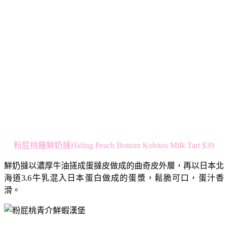
粉屁桃饅鮮奶撻Hiding Peach Bottom Kobitos Milk Tart $39
鮮奶撻以濃厚牛油搓成蛋撻皮做成的曲奇皮外層，再以日本北
海道3.6牛乳混入日本蛋白做成的蛋漿，鬆脆可口，蛋汁香
滑。