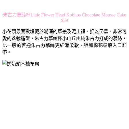
朱古力慕絲杯Little Flower Head Kobitos Chocolate Mousse Cake
$39
小花頭最喜歡埋藏於潮溼的草叢及泥土裡，捉吃昆蟲，非常可
愛的盆栽造型，朱古力慕絲杯小山丘由純朱古力打成的慕絲，
比一般的普通朱古力慕絲更細滑柔軟，猶如棉花糖般入口即
溶。