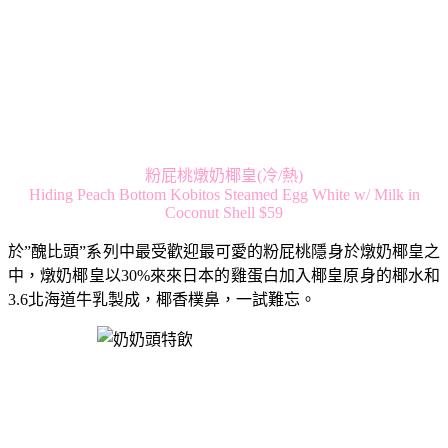
粉屁桃燉奶椰皇(冷/熱)
Hiding Peach Bottom Kobitos Steamed Egg White w/ Milk in
Coconut Shell $59
於”醜比頭”系列中最受歡迎最可愛的粉屁桃隱身於燉奶椰皇之
中，燉奶椰皇以30%來來日本的雞蛋白加入椰皇原身的椰水和
3.6北海道牛乳製成，椰香樸鼻，一試難忘。