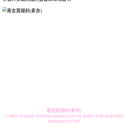
黃金寶腸粉(素食)
Golden Treasure Kobitos steamed rice roll stuffed with deep-fried
beancurd roll $49