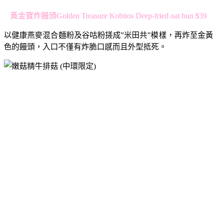
黃金寶炸饅頭Golden Treasure Kobitos Deep-fried oat bun $39
以健康燕麥混合麵粉及谷咕粉搓成”米田共”模樣，再炸至金黃
色的饅頭，入口不僅有炸脆口感而且外型抵死。