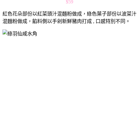
$59
紅色花朵部份以紅菜頭汁混麵粉做成，綠色葉子部份以波菜汁
混麵粉做成，餡料側以手剁新鮮豬肉打成 , 口感特別不同。