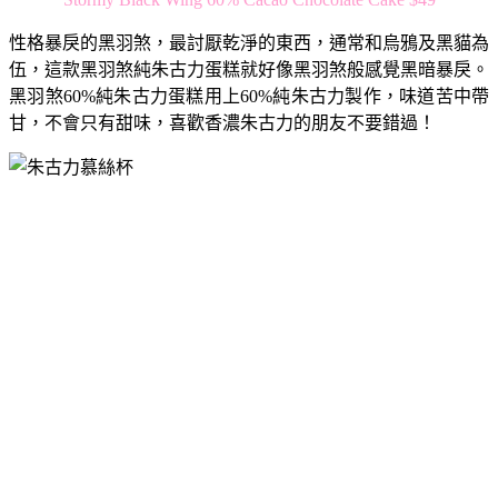
性格暴戾的黑羽煞，最討厭乾淨的東西，通常和烏鴉及黑貓為
伍，這款黑羽煞純朱古力蛋糕就好像黑羽煞般感覺黑暗暴戾。
黑羽煞60%純朱古力蛋糕用上60%純朱古力製作，味道苦中帶
甘，不會只有甜味，喜歡香濃朱古力的朋友不要錯過！