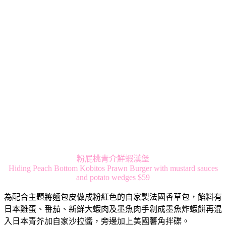
粉屁桃青介鮮蝦漢堡
Hiding Peach Bottom Kobitos Prawn Burger with mustard sauces
and potato wedges $59
為配合主題將麵包皮做成粉紅色的自家製法國香草包，餡料有
日本雞蛋、番茄、新鮮大蝦肉及墨魚肉手剁成墨魚炸蝦餅再混
入日本青芥加自家沙拉醬，旁邊加上美國薯角拌碟。