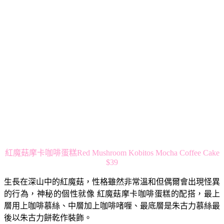
紅魔菇摩卡咖啡蛋糕Red Mushroom Kobitos Mocha Coffee Cake
$39
生長在深山中的紅魔菇，性格雖然非常溫和但偶爾會出現怪異
的行為，神秘的個性就像 紅魔菇摩卡咖啡蛋糕的配搭，最上
層用上咖啡慕絲、中層加上咖啡啫喱、最底層是朱古力慕絲最
後以朱古力餅乾作裝飾。