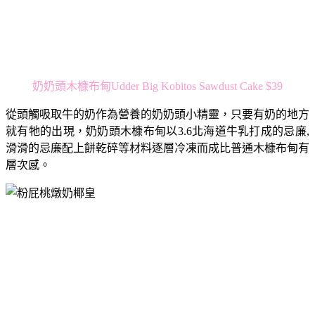
奶奶頭木槺布甸Udder Big Kobitos Sawdust Cake $39
從頭觸吸取牛的奶作為營養的奶奶頭小精靈，只要有奶的地方
就有牠的出現，奶奶頭木槺布甸以3.6北海道牛乳打成的忌廉,
滑滑的忌廉配上餅乾碎等材料逐層冷凍而成比普通木槺布甸有
層次感。