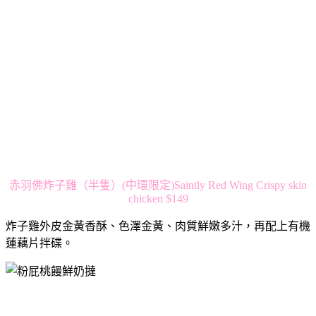
赤羽佛炸子雞（半隻）(中環限定)Saintly Red Wing Crispy skin
chicken $149
炸子雞外皮金黃香酥、色澤金黃、肉質鮮嫩多汁，再配上有機
蓮藕片拌碟。