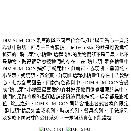
DIM SUM ICON最喜歡與不同單位合作推出聯乘點心一直成
為城中熱話，四月一日會緊接Little Twin Stars的就是可愛趣怪
抵死的 “醜比頭” 小精靈! 這群奇妙的生物們既不是昆蟲，也不
是動物，醜得很難忽視牠們的存在，在“醜比頭”眾多精靈中
DIM SUM ICON 捕捉了粉屁桃、紅魔菇、赤羽佛、黑羽煞、
小花頭、奶奶頭、黃金寶、綠羽仙這群小精靈化身在十八款點
心、七款創意甜品、四款特色飲料中。DIM SUM ICON會變
成“醜比頭” 小精靈最喜愛的森林好讓牠們偷偷埋藏於其中，
他們的足跡將遍佈整間店舖讓粉絲們來捕捉，處處都是影相
位! 除此之外，DIM SUM ICON同時會推出各式各樣的限定
“醜比頭”精品如盆栽系列、時裝系列、餐具系列、 手錶系列
及多款不同尺寸的公仔系列 ，一眾粉絲實在不能錯過!