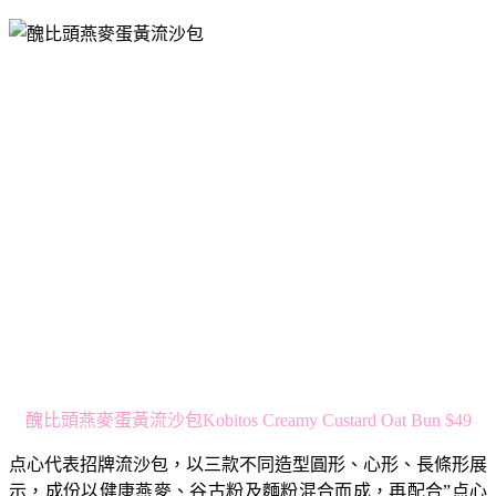
醜比頭燕麥蛋黃流沙包Kobitos Creamy Custard Oat Bun $49
点心代表招牌流沙包，以三款不同造型圓形、心形、長條形展
示，成份以健康燕麥、谷古粉及麵粉混合而成，再配合”点心