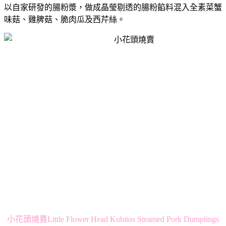
以自家研發的腸粉漿，做成晶瑩剔透的腸粉餡料混入全素菜蟹
味菇、雞脾菇、脆肉瓜及西芹絲。
小花頭燒賣Little Flower Head Kobitos Steamed Pork Dumplings