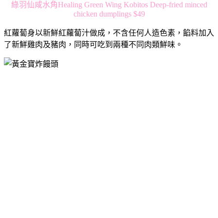
綠羽仙咸水角Healing Green Wing Kobitos Deep-fried minced
chicken dumplings $49
紅蘿蔔身以新鮮紅蘿蔔汁做成，不含任何人造色素，餡料加入
了新鮮雞肉及豬肉，同時可吃到兩種不同肉類鮮味。