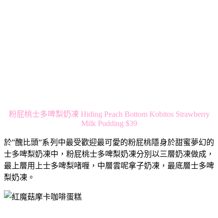
粉屁桃士多啤梨奶凍 Hiding Peach Bottom Kobitos Strawberry
Milk Pudding $39
於”醜比頭”系列中最受歡迎最可愛的粉屁桃隱身於甜蜜夢幻的
士多啤梨奶凍中，粉屁桃士多啤梨奶凍分別以三層奶凍做成，
最上層用上士多啤梨啫喱，中層雲呢拿子奶凍，最底層士多啤
梨奶凍。