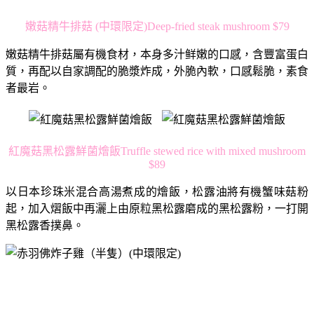
嫩菇精牛排菇 (中環限定)Deep-fried steak mushroom $79
嫩菇精牛排菇屬有機食材，本身多汁鲜嫩的口感，含豐富蛋白
質，再配以自家調配的脆漿炸成，外脆內軟，口感鬆脆，素食
者最岩。
紅魔菇黑松露鮮菌燴飯Truffle stewed rice with mixed mushroom
$89
以日本珍珠米混合高湯煮成的燴飯，松露油將有機蟹味菇粉
起，加入熠飯中再灑上由原粒黑松露磨成的黑松露粉，一打開
黑松露香撲鼻。