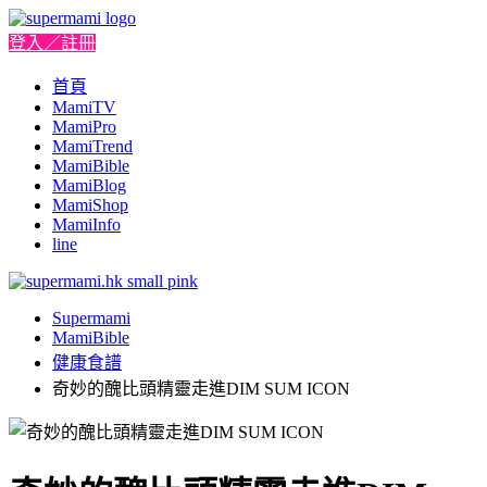
登入／註冊
首頁
MamiTV
MamiPro
MamiTrend
MamiBible
MamiBlog
MamiShop
MamiInfo
line
Supermami
MamiBible
健康食譜
奇妙的醜比頭精靈走進DIM SUM ICON