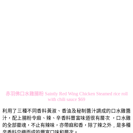
赤羽佛口水雞腸粉 Saintly Red Wing Chicken Steamed rice roll
with chili sauce $69
利用了三種不同香料黃淑、香油及秘制醬汁調成的口水雞醬
汁，配上腸粉令麻、辣、辛香料豐富味道很有層次 ，口水雞
的全部靈魂，不止有辣味，亦帶麻和香，除了辣之外﹐是多種
辛香料交織而成的豐富口味和層次。