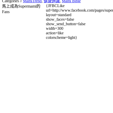
Categories //
MamiTrend
,
健康通識
,
Mami Bible
{JFBCLike
馬上成為Supermami的
url=http://www.facebook.com/pages/su
Fans
layout=standard
show_faces=false
show_send_button=false
width=300
action=like
colorscheme=light}