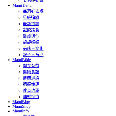
著名運動員
MamiTrend
每週好去處
星級追縱
最新資訊
識飲識食
醫護與你
靚靚媽媽
品味。文化
親子。育兒
MamiBible
開卷有益
健康食譜
健康通識
把握命運
教育放題
理財投資
MamiBlog
MamiShop
MamiInfo