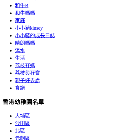
和牛B
和牛媽媽
家庭
小小豬kinsey
小小豬的成長日誌
晴朗媽媽
湯水
生活
荔枝孖媽
荔枝與孖寶
親子好去處
食譜
香港幼稚園名單
大埔區
沙田區
北區
元朗區