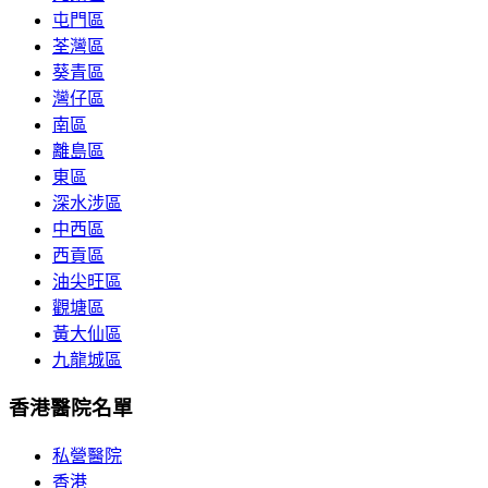
屯門區
荃灣區
葵青區
灣仔區
南區
離島區
東區
深水涉區
中西區
西貢區
油尖旺區
觀塘區
黃大仙區
九龍城區
香港醫院名單
私營醫院
香港