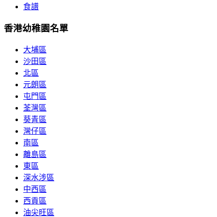
食譜
香港幼稚園名單
大埔區
沙田區
北區
元朗區
屯門區
荃灣區
葵青區
灣仔區
南區
離島區
東區
深水涉區
中西區
西貢區
油尖旺區