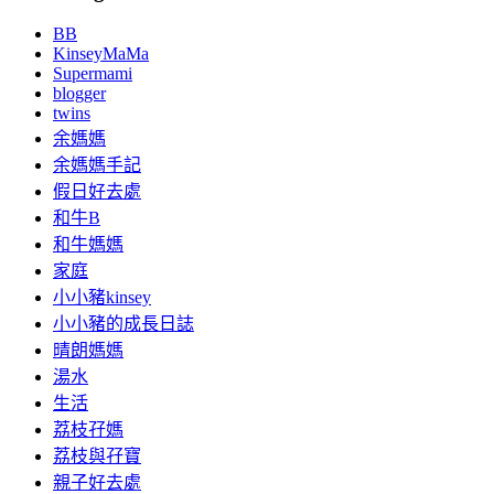
BB
KinseyMaMa
Supermami
blogger
twins
余媽媽
余媽媽手記
假日好去處
和牛B
和牛媽媽
家庭
小小豬kinsey
小小豬的成長日誌
晴朗媽媽
湯水
生活
荔枝孖媽
荔枝與孖寶
親子好去處