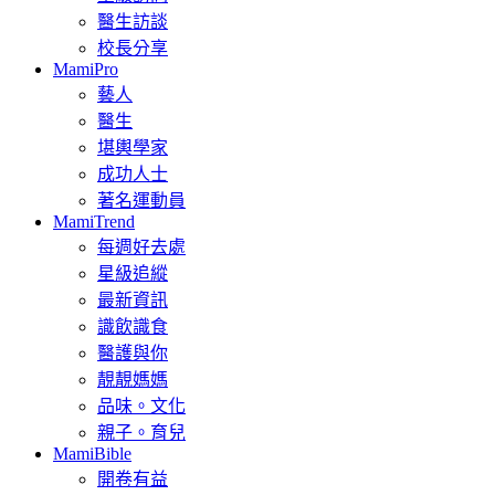
醫生訪談
校長分享
MamiPro
藝人
醫生
堪輿學家
成功人士
著名運動員
MamiTrend
每週好去處
星級追縱
最新資訊
識飲識食
醫護與你
靚靚媽媽
品味。文化
親子。育兒
MamiBible
開卷有益