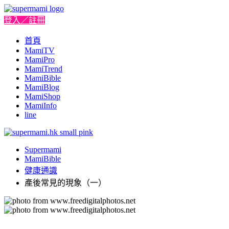
登入／註冊
首頁
MamiTV
MamiPro
MamiTrend
MamiBible
MamiBlog
MamiShop
MamiInfo
line
Supermami
MamiBible
健康通識
產後常見的現象（一）