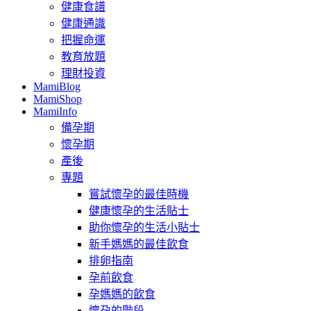
健康食譜
健康通識
把握命運
教育放題
理財投資
MamiBlog
MamiShop
MamiInfo
備孕期
懷孕期
產後
專題
嘗試懷孕的最佳時機
健康懷孕的生活貼士
助你懷孕的生活小貼士
新手媽媽的最佳飲食
排卵指南
孕前飲食
孕媽媽的飲食
懷孕的階段