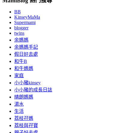
MamiBlog 熱門搜尋
BB
KinseyMaMa
Supermami
blogger
twins
余媽媽
余媽媽手記
假日好去處
和牛B
和牛媽媽
家庭
小小豬kinsey
小小豬的成長日誌
晴朗媽媽
湯水
生活
荔枝孖媽
荔枝與孖寶
親子好去處