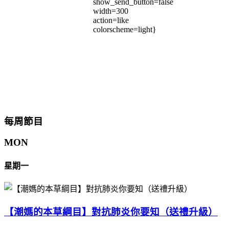
show_send_button=false
width=300
action=like
colorscheme=light}
每周節目
MON
星期一
【潮媽的本草綱目】對抗肺炎你要知（送禮升級）