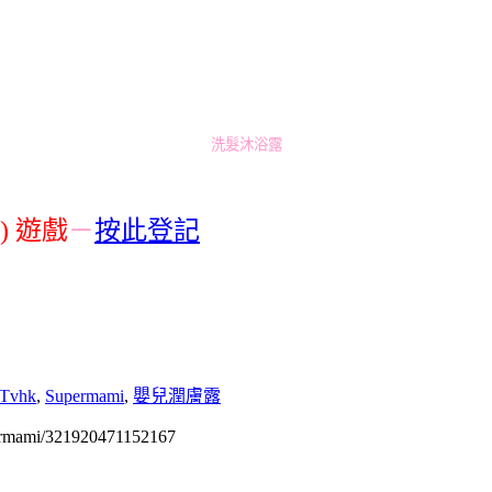
洗髮沐浴露
) 遊戲
－
按此登記
Tvhk
,
Supermami
,
嬰兒潤膚露
permami/321920471152167