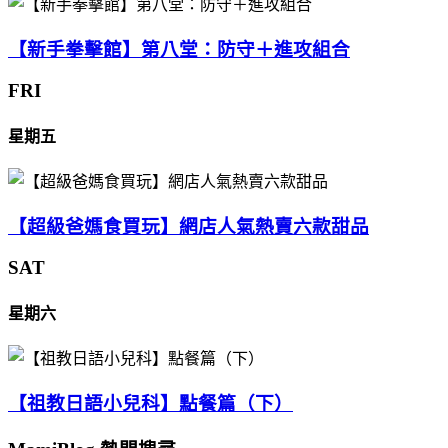
【新手拳擊館】第八堂：防守＋進攻組合
FRI
星期五
【超級爸媽食買玩】網店人氣熱賣六款甜品
SAT
星期六
【祖教日語小兒科】點餐篇（下）