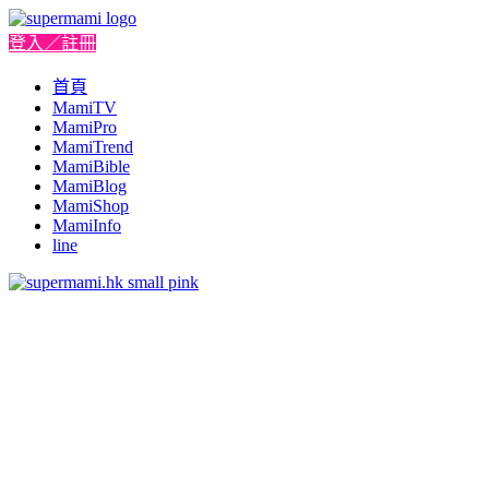
登入／註冊
首頁
MamiTV
MamiPro
MamiTrend
MamiBible
MamiBlog
MamiShop
MamiInfo
line