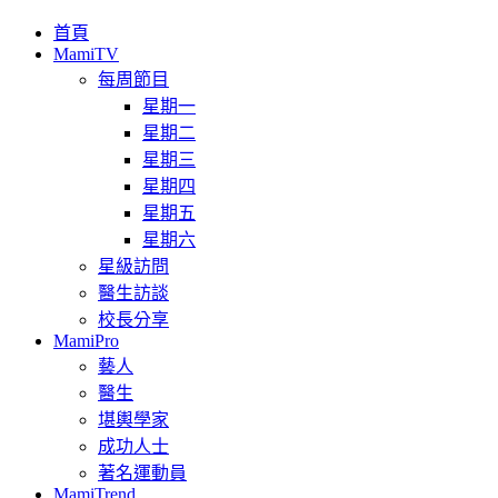
首頁
MamiTV
每周節目
星期一
星期二
星期三
星期四
星期五
星期六
星級訪問
醫生訪談
校長分享
MamiPro
藝人
醫生
堪輿學家
成功人士
著名運動員
MamiTrend