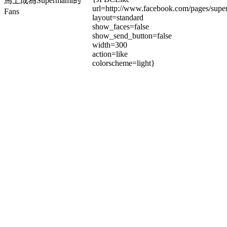
馬上成為Supermami的
url=http://www.facebook.com/pages/su
Fans
layout=standard
show_faces=false
show_send_button=false
width=300
action=like
colorscheme=light}