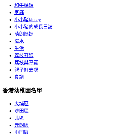
和牛媽媽
家庭
小小豬kinsey
小小豬的成長日誌
晴朗媽媽
湯水
生活
荔枝孖媽
荔枝與孖寶
親子好去處
食譜
香港幼稚園名單
大埔區
沙田區
北區
元朗區
屯門區