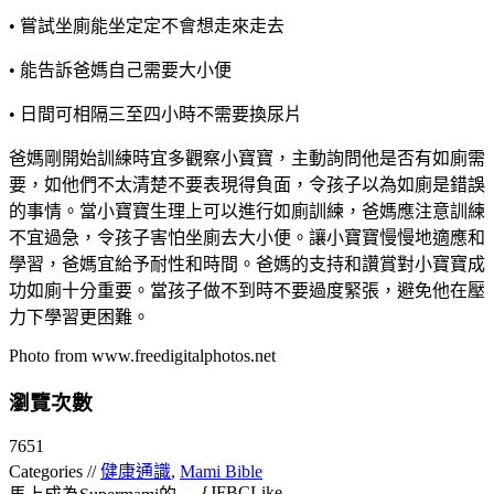
• 嘗試坐廁能坐定定不會想走來走去
• 能告訴爸媽自己需要大小便
• 日間可相隔三至四小時不需要換尿片
爸媽剛開始訓練時宜多觀察小寶寶，主動詢問他是否有如廁需
要，如他們不太清楚不要表現得負面，令孩子以為如廁是錯誤
的事情。當小寶寶生理上可以進行如廁訓練，爸媽應注意訓練
不宜過急，令孩子害怕坐廁去大小便。讓小寶寶慢慢地適應和
學習，爸媽宜給予耐性和時間。爸媽的支持和讚賞對小寶寶成
功如廁十分重要。當孩子做不到時不要過度緊張，避免他在壓
力下學習更困難。
Photo from www.freedigitalphotos.net
瀏覽次數
7651
Categories //
健康通識
,
Mami Bible
{JFBCLike