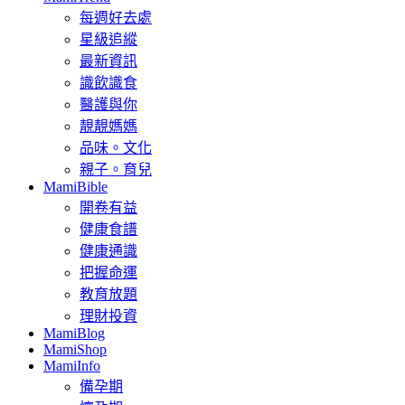
每週好去處
星級追縱
最新資訊
識飲識食
醫護與你
靚靚媽媽
品味。文化
親子。育兒
MamiBible
開卷有益
健康食譜
健康通識
把握命運
教育放題
理財投資
MamiBlog
MamiShop
MamiInfo
備孕期