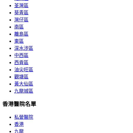
荃灣區
葵青區
灣仔區
南區
離島區
東區
深水涉區
中西區
西貢區
油尖旺區
觀塘區
黃大仙區
九龍城區
香港醫院名單
私營醫院
香港
九龍