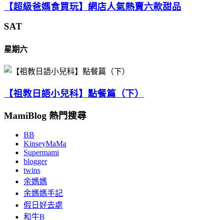
【超級爸媽食買玩】網店人氣熱賣六款甜品
SAT
星期六
【祖教日語小兒科】點餐篇（下）
MamiBlog 熱門搜尋
BB
KinseyMaMa
Supermami
blogger
twins
余媽媽
余媽媽手記
假日好去處
和牛B