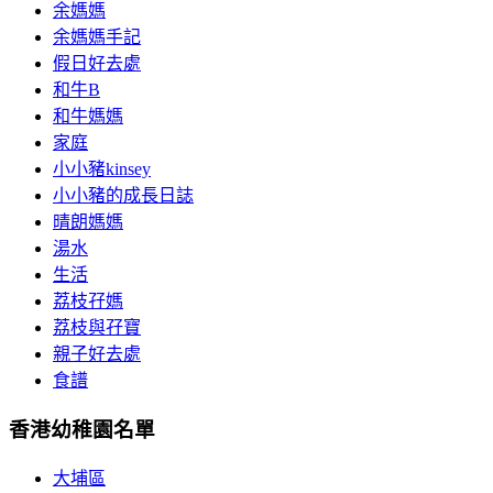
余媽媽
余媽媽手記
假日好去處
和牛B
和牛媽媽
家庭
小小豬kinsey
小小豬的成長日誌
晴朗媽媽
湯水
生活
荔枝孖媽
荔枝與孖寶
親子好去處
食譜
香港幼稚園名單
大埔區