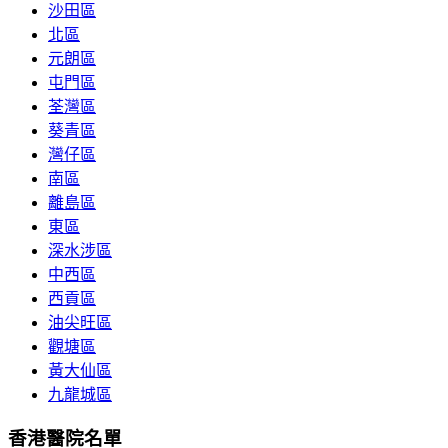
沙田區
北區
元朗區
屯門區
荃灣區
葵青區
灣仔區
南區
離島區
東區
深水涉區
中西區
西貢區
油尖旺區
觀塘區
黃大仙區
九龍城區
香港醫院名單