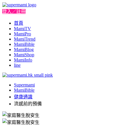
登入／註冊
首頁
MamiTV
MamiPro
MamiTrend
MamiBible
MamiBlog
MamiShop
MamiInfo
line
Supermami
MamiBible
健康通識
流感前的預備