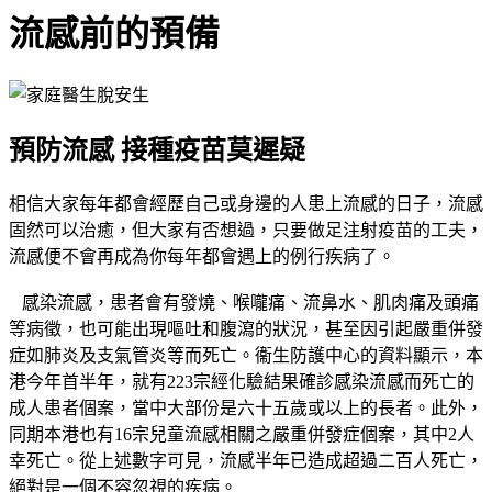
流感前的預備
預防流感 接種疫苗莫遲疑
相信大家每年都會經歷自己或身邊的人患上流感的日子，流感
固然可以治癒，但大家有否想過，只要做足注射疫苗的工夫，
流感便不會再成為你每年都會遇上的例行疾病了。
感染流感，患者會有發燒、喉嚨痛、流鼻水、肌肉痛及頭痛
等病徵，也可能出現嘔吐和腹瀉的狀況，甚至因引起嚴重併發
症如肺炎及支氣管炎等而死亡。衞生防護中心的資料顯示，本
港今年首半年，就有223宗經化驗結果確診感染流感而死亡的
成人患者個案，當中大部份是六十五歲或以上的長者。此外，
同期本港也有16宗兒童流感相關之嚴重併發症個案，其中2人
幸死亡。從上述數字可見，流感半年已造成超過二百人死亡，
絕對是一個不容忽視的疾病。