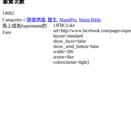
瀏覽次數
14682
Categories //
健康通識
,
醫生
,
MamiPro
,
Mami Bible
{JFBCLike
馬上成為Supermami的
url=http://www.facebook.com/pages/su
Fans
layout=standard
show_faces=false
show_send_button=false
width=300
action=like
colorscheme=light}