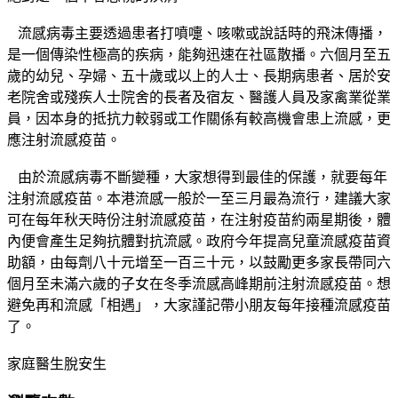
流感病毒主要透過患者打噴嚏、咳嗽或說話時的飛沫傳播，
是一個傳染性極高的疾病，能夠迅速在社區散播。六個月至五
歲的幼兒、孕婦、五十歲或以上的人士、長期病患者、居於安
老院舍或殘疾人士院舍的長者及宿友、醫護人員及家禽業從業
員，因本身的抵抗力較弱或工作關係有較高機會患上流感，更
應注射流感疫苗。
由於流感病毒不斷變種，大家想得到最佳的保護，就要每年
注射流感疫苗。本港流感一般於一至三月最為流行，建議大家
可在每年秋天時份注射流感疫苗，在注射疫苗約兩星期後，體
內便會產生足夠抗體對抗流感。政府今年提高兒童流感疫苗資
助額，由每劑八十元增至一百三十元，以鼓勵更多家長帶同六
個月至未滿六歲的子女在冬季流感高峰期前注射流感疫苗。想
避免再和流感「相遇」，大家謹記帶小朋友每年接種流感疫苗
了。
家庭醫生脫安生