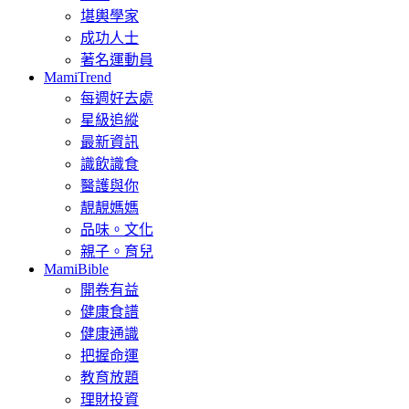
堪輿學家
成功人士
著名運動員
MamiTrend
每週好去處
星級追縱
最新資訊
識飲識食
醫護與你
靚靚媽媽
品味。文化
親子。育兒
MamiBible
開卷有益
健康食譜
健康通識
把握命運
教育放題
理財投資