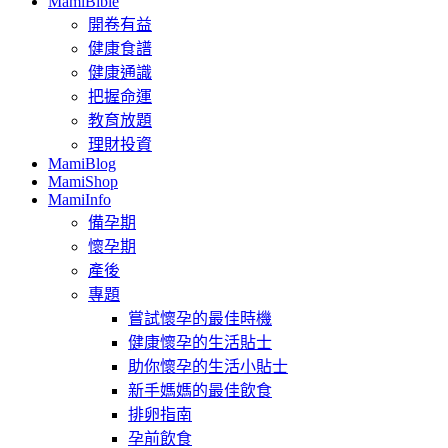
MamiBible
開卷有益
健康食譜
健康通識
把握命運
教育放題
理財投資
MamiBlog
MamiShop
MamiInfo
備孕期
懷孕期
產後
專題
嘗試懷孕的最佳時機
健康懷孕的生活貼士
助你懷孕的生活小貼士
新手媽媽的最佳飲食
排卵指南
孕前飲食