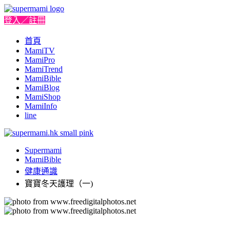
登入／註冊
首頁
MamiTV
MamiPro
MamiTrend
MamiBible
MamiBlog
MamiShop
MamiInfo
line
Supermami
MamiBible
健康通識
寶寶冬天護理（一)