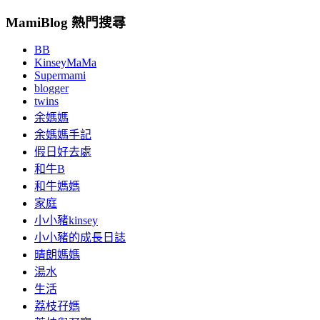
MamiBlog 熱門搜尋
BB
KinseyMaMa
Supermami
blogger
twins
余媽媽
余媽媽手記
假日好去處
和牛B
和牛媽媽
家庭
小小豬kinsey
小小豬的成長日誌
晴朗媽媽
湯水
生活
荔枝孖媽