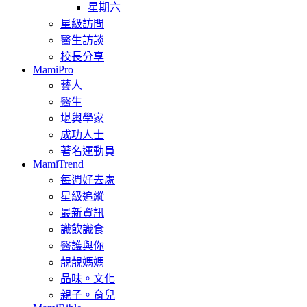
星期六
星級訪問
醫生訪談
校長分享
MamiPro
藝人
醫生
堪輿學家
成功人士
著名運動員
MamiTrend
每週好去處
星級追縱
最新資訊
識飲識食
醫護與你
靚靚媽媽
品味。文化
親子。育兒