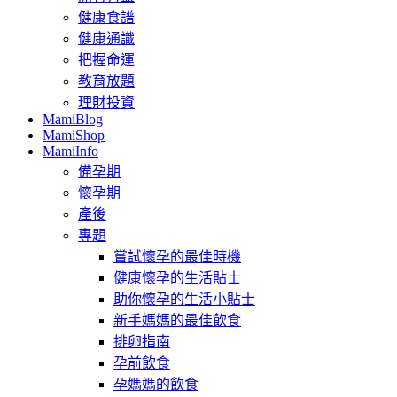
健康食譜
健康通識
把握命運
教育放題
理財投資
MamiBlog
MamiShop
MamiInfo
備孕期
懷孕期
產後
專題
嘗試懷孕的最佳時機
健康懷孕的生活貼士
助你懷孕的生活小貼士
新手媽媽的最佳飲食
排卵指南
孕前飲食
孕媽媽的飲食