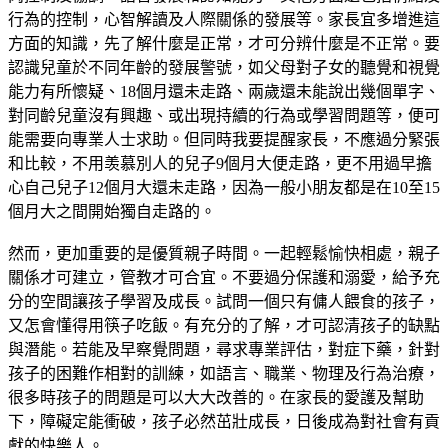
行為的控制，心智解讀及人際關係的發展等。家長宜多增進這
方面的知識，先了解什麼是正常，才可分辨什麼是不正常。要
認識兒童於不同年齡的發展警號，如父母對子女的聽覺和視覺
能力有所懷疑、18個月還未走路、兩歲還未能說出幾個單字、
對同齡兒童沒有興趣、或出現持續的行為或學習問題等，便可
能需要向專業人士求助。但同時我要提醒家長，不應過分緊張
和比較，不用羡慕別人的兒子9個月大便走路，更不用過早擔
心自己兒子12個月大還未走路，因為一般小朋友都是在10至15
個月大之間開始獨自走路的。
然而，更加重要的是優質親子時間。一起輕鬆愉快相處，親子
關係才可建立，管教才可合宜。不要過分保護和溺愛，給予充
分的空間讓孩子學習及成長。試問一個只有傭人餵食的孩子，
又怎會懂得用筷子吃飯。有充分的了解，才可認清孩子的缺點
與潛能。若能及早察覺問題，尋求專業評估，對症下藥，針對
孩子的困難作相對的訓練，如語言、職業、物理及行為治療，
很多時孩子的問題是可以大大改善的。在家長的愛護及幫助
下，障礙定能衝破，孩子必然茁壯成長，日後成為對社會有貢
獻的快樂人。