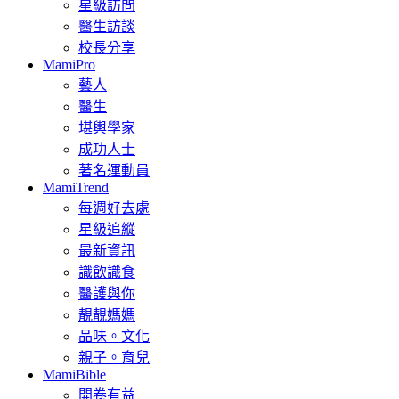
星級訪問
醫生訪談
校長分享
MamiPro
藝人
醫生
堪輿學家
成功人士
著名運動員
MamiTrend
每週好去處
星級追縱
最新資訊
識飲識食
醫護與你
靚靚媽媽
品味。文化
親子。育兒
MamiBible
開卷有益