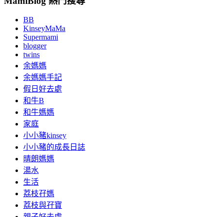
MamiBlog 熱門搜尋
BB
KinseyMaMa
Supermami
blogger
twins
余媽媽
余媽媽手記
假日好去處
和牛B
和牛媽媽
家庭
小小豬kinsey
小小豬的成長日誌
晴朗媽媽
湯水
生活
荔枝孖媽
荔枝與孖寶
親子好去處