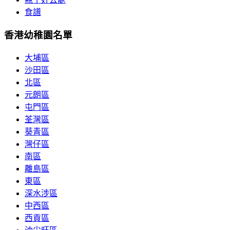
食譜
香港幼稚園名單
大埔區
沙田區
北區
元朗區
屯門區
荃灣區
葵青區
灣仔區
南區
離島區
東區
深水涉區
中西區
西貢區