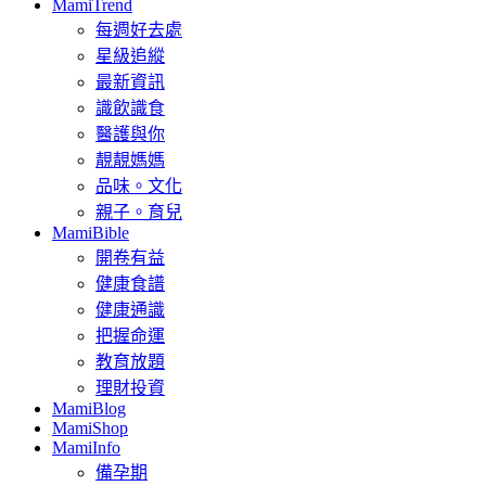
MamiTrend
每週好去處
星級追縱
最新資訊
識飲識食
醫護與你
靚靚媽媽
品味。文化
親子。育兒
MamiBible
開卷有益
健康食譜
健康通識
把握命運
教育放題
理財投資
MamiBlog
MamiShop
MamiInfo
備孕期