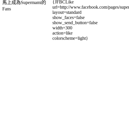
{JFBCLike
馬上成為Supermami的
url=http://www.facebook.com/pages/su
Fans
layout=standard
show_faces=false
show_send_button=false
width=300
action=like
colorscheme=light}