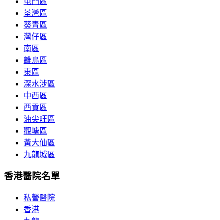
屯門區
荃灣區
葵青區
灣仔區
南區
離島區
東區
深水涉區
中西區
西貢區
油尖旺區
觀塘區
黃大仙區
九龍城區
香港醫院名單
私營醫院
香港