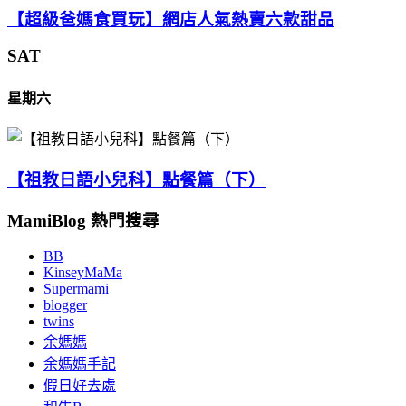
【超級爸媽食買玩】網店人氣熱賣六款甜品
SAT
星期六
【祖教日語小兒科】點餐篇（下）
MamiBlog 熱門搜尋
BB
KinseyMaMa
Supermami
blogger
twins
余媽媽
余媽媽手記
假日好去處