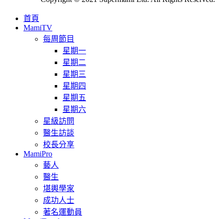
首頁
MamiTV
每周節目
星期一
星期二
星期三
星期四
星期五
星期六
星級訪問
醫生訪談
校長分享
MamiPro
藝人
醫生
堪輿學家
成功人士
著名運動員