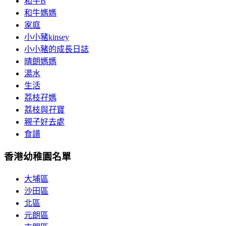
和牛B
和牛媽媽
家庭
小小豬kinsey
小小豬的成長日誌
晴朗媽媽
湯水
生活
荔枝孖媽
荔枝與孖寶
親子好去處
食譜
香港幼稚園名單
大埔區
沙田區
北區
元朗區