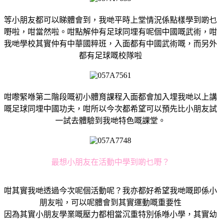
等小朋友都可以睇體會到，我哋平時上堂情況係點樣學到啲乜
嘢啦，咁當然啦。咁點解仲有足球同埋有呢個中國嘅武術，咁
我哋學校其實仲有中華國粹班，入面都有中國武術嘅，而另外
都有足球嘅校隊啦
咁嚟緊喺第二階段嘅初小體育課程入面都會加入埋我哋以上講
嘅足球同埋中國功夫，咁所以今次都希望可以預先比小朋友試
一試去體驗到我哋特色嘅課堂。
最想小朋友在活動中學到啲乜嘢？
咁其實我哋透過今次呢個活動呢？我亦都好希望我哋嘅即係小
朋友啦，可以呢體會到其實運動嘅重要性
因為其實小朋友學業嘅壓力都相當沉重特別係喺小學，其實幼