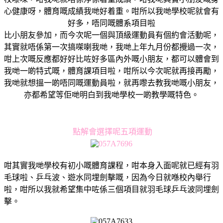
心健康呀，體育嘅成績我哋好着重。咁所以我哋學校呢就會有
好多，唔同嘅體系項目啦
比小朋友參加，而今次呢一個與頂級運動員有個約會活動呢，
其實就唔係第一次搞㗎喇我哋，我哋上年九月份都攪過一次，
咁上次嘅反應都好好比咗好多區內外嘅小朋友，都可以體會到
我哋一啲特式嘅，體育課項目啦，咁所以今次呢就再接再勵，
我哋就想搵一啲唔同嘅運動員啦，就再嚟去教我哋嘅小朋友，
亦都希望等佢哋明白到我哋學校一啲教學嘅特色。
點解會選擇呢五項運動
咁其實我哋學校有初小嘅體育課程，咁本身入面呢就已經有羽
毛球啦、乒乓波、遊水同埋劍擊嘅，因為今日就喺校內舉行
啦，咁所以我就希望集中咗係三個項目就羽毛球乒乓波同埋劍
擊。