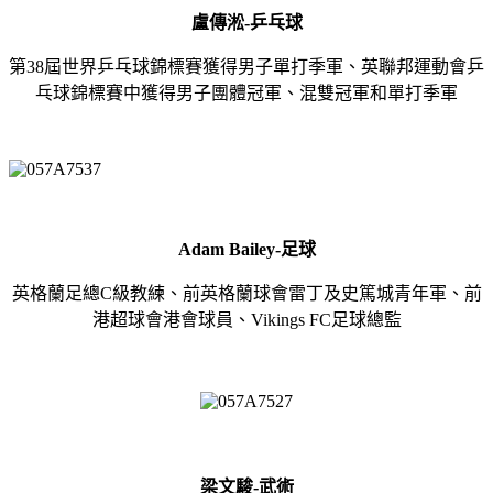
盧傳淞-
乒乓球
第38屆世界乒乓球錦標賽獲得男子單打季軍、英聯邦運動會乒
乓球錦標賽中獲得男子團體冠軍、混雙冠軍和單打季軍
Adam Bailey-
足球
英格蘭足總C級教練、前英格蘭球會雷丁及史篤城青年軍、前
港超球會港會球員、Vikings FC足球總監
梁文駿-
武術