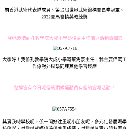
前香港武術代表隊成員、第12屆世界武術錦標賽長拳冠軍、
2022賽馬會精英教練獎
我哋邀請到孔教學院大成小學蔡俊豪主任講述活動嘅細節
大家好！我係孔教學院大成小學嘅蔡雋豪主任，我主要佢嘅工
作係對外聯繫同埋其他學習經歷
點解會有今日呢個約頂級運動員有個約會嘅活動？
其實我哋學校呢，係一間好注重呢小朋友呢，多元化發展嘅學
校嚟㗎，咁我哋就唔係淨係着重成績，咁我哋其實小朋友嘅身