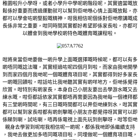
稚園啦升小學呀，或者小學升中學呢啲階段呢，其實適當嘅放
鬆係好重要而透過運動就可以幫到佢哋喺心情上面嘅放鬆，亦
都可以學會咗啲堅毅嘅精神，咁我相信呢個係對佢哋嚟講嘅成
長係非常之重要，咁同時間其實都好希望即係家長啦，亦都可
以體會到我哋學校啲特色嘅體育嘅課程啦。
咁將來當佢哋要做一啲升學上面嘅選擇嘅時候呢，都可以有多
啲唔同嘅諗法囉，其實經過咗呢四個月到啦，而家由我哋開學
到而家四個月我哋呢一個嘅體育項目呢，其實都得到好多家長
一啲嘅回饋啦，咁話咗比我哋聽其實有啲咩地方，佢哋係覺得
欣賞。咁特別有啲家長，本身自己小朋友要出去學游水嘅又去
練水嘅，咁佢都話依家其實都唔再需要因為我哋每一個禮拜都
有三堂啲時間呢，有三日嘅時間都可以畀佢哋練到水，咁其實
都可以幫到家長咁都有啲劍擊嘅小朋友亦都覺得呀其實可以即
係睇到喇，試咗喇，唔再係電視上面先玩到劍擊呀，咁等佢哋
親身去學習到呢咁我相信呢一啲呢，都係我哋即係繼續支持
，我哋去做更加多唔同嘅項目啦，同埋做呢一個體育項目嘅，