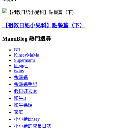
【祖教日語小兒科】點餐篇（下）
MamiBlog 熱門搜尋
BB
KinseyMaMa
Supermami
blogger
twins
余媽媽
余媽媽手記
假日好去處
和牛B
和牛媽媽
家庭
小小豬kinsey
小小豬的成長日誌