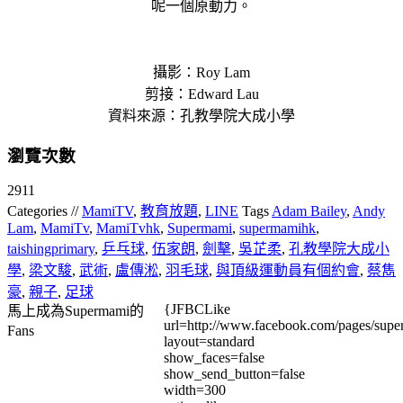
呢一個原動力。
攝影：Roy Lam
剪接：Edward Lau
資料來源：孔教學院大成小學
瀏覽次數
2911
Categories //
MamiTV
,
教育放題
,
LINE
Tags
Adam Bailey
,
Andy
Lam
,
MamiTv
,
MamiTvhk
,
Supermami
,
supermamihk
,
taishingprimary
,
乒乓球
,
伍家朗
,
劍擊
,
吳芷柔
,
孔教學院大成小
學
,
梁文駿
,
武術
,
盧傳淞
,
羽毛球
,
與頂級運動員有個約會
,
蔡雋
豪
,
親子
,
足球
{JFBCLike
馬上成為Supermami的
url=http://www.facebook.com/pages/su
Fans
layout=standard
show_faces=false
show_send_button=false
width=300