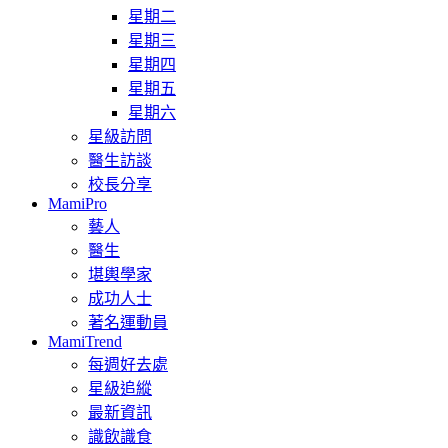
星期二
星期三
星期四
星期五
星期六
星級訪問
醫生訪談
校長分享
MamiPro
藝人
醫生
堪輿學家
成功人士
著名運動員
MamiTrend
每週好去處
星級追縱
最新資訊
識飲識食