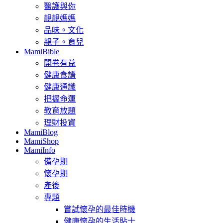
醫護與你
靚靚媽媽
品味。文化
親子。育兒
MamiBible
開卷有益
健康食譜
健康通識
把握命運
教育放題
理財投資
MamiBlog
MamiShop
MamiInfo
備孕期
懷孕期
產後
專題
嘗試懷孕的最佳時機
健康懷孕的生活貼士