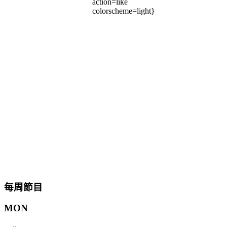
action=like
colorscheme=light}
每周節目
MON