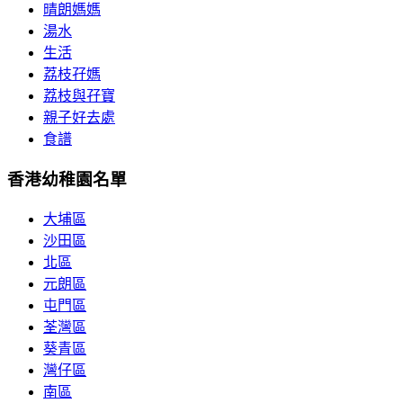
晴朗媽媽
湯水
生活
荔枝孖媽
荔枝與孖寶
親子好去處
食譜
香港幼稚園名單
大埔區
沙田區
北區
元朗區
屯門區
荃灣區
葵青區
灣仔區
南區