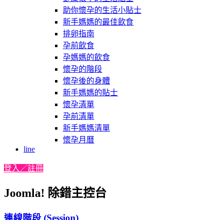
助你懷孕的生活小貼士
新手媽媽的最佳飲食
排卵指南
孕前飲食
孕媽媽的飲食
懷孕的階段
懷孕後的身體
新手媽媽的貼士
懷孕清單
孕前清單
新手媽媽清單
懷孕月曆
line
登入／註冊
Joomla! 除錯主控台
連線階段 (Session)