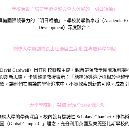
學校願景：培育學術卓越與全人發展的「明日領袖」
的「明日領袖」。學校將學術卓越（Academic Excellence
Development）深度融合。
劍橋大學前副校長出任聯席主席 創立專屬科學學院
r David Cardwell）出任創校聯席主席，親自帶領教學
與創新思維。 卡德維爾教授表示：「能夠領導這所植根於卓越
驗，讓他們在嚴謹的學術追求中，不忘探索創新的可能，成為引
「大學學院制」架構 實現全球校園理念
提前適應大學的學術深度。校內設有標誌性 Scholars’ Chamb
（Global Campus）」理念，充分利用英國及東莞聖比斯學