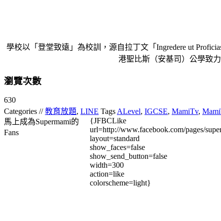
學校以「登堂致遠」為校訓，源自拉丁文「Ingredere ut
港聖比斯（安基司）公學致力
瀏覽次數
630
Categories //
教育放題
,
LINE
Tags
ALevel
,
IGCSE
,
MamiTv
,
Mami
{JFBCLike
馬上成為Supermami的
url=http://www.facebook.com/pages/su
Fans
layout=standard
show_faces=false
show_send_button=false
width=300
action=like
colorscheme=light}