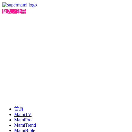
登入／註冊
首頁
MamiTV
MamiPro
MamiTrend
MamiBible