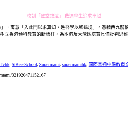
校訓「登堂致遠」 啟迪學生追求卓越
 Proficias」，寓意「入此門以求真知，進吾學以臻遠境」。憑
樹立香港預科教育的新標杆，為本港及大灣區培育具備批判思維
Tvhk
,
StBeesSchool
,
Supermami
,
supermamihk
,
國際普通中學教育
permami/321920471152167