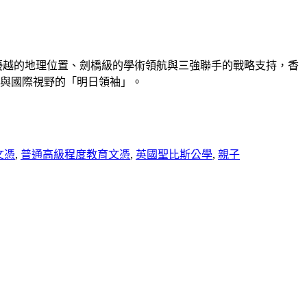
藉西九龍優越的地理位置、劍橋級的學術領航與三強聯手的戰略支持，香
與國際視野的「明日領袖」。
文憑
,
普通高級程度教育文憑
,
英國聖比斯公學
,
親子