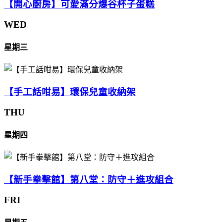
【開心廚房】可愛滿分爆谷杯子蛋糕
WED
星期三
【手工話咁易】環保兒童收納架
THU
星期四
【新手拳擊館】第八堂：防守＋進攻組合
FRI