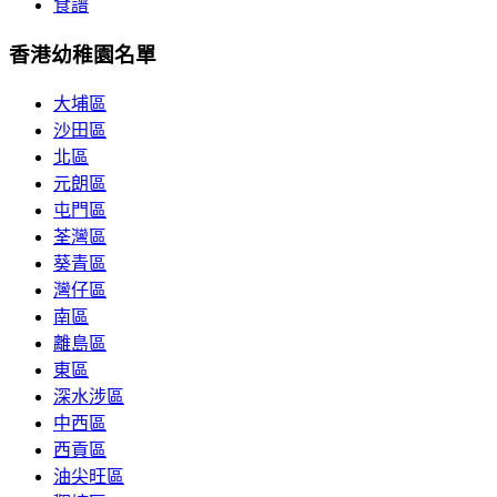
食譜
香港幼稚園名單
大埔區
沙田區
北區
元朗區
屯門區
荃灣區
葵青區
灣仔區
南區
離島區
東區
深水涉區
中西區
西貢區
油尖旺區