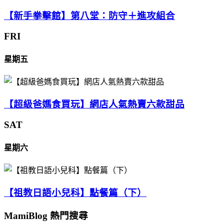
【新手拳擊館】第八堂：防守＋進攻組合
FRI
星期五
【超級爸媽食買玩】網店人氣熱賣六款甜品
SAT
星期六
【祖教日語小兒科】點餐篇（下）
MamiBlog 熱門搜尋