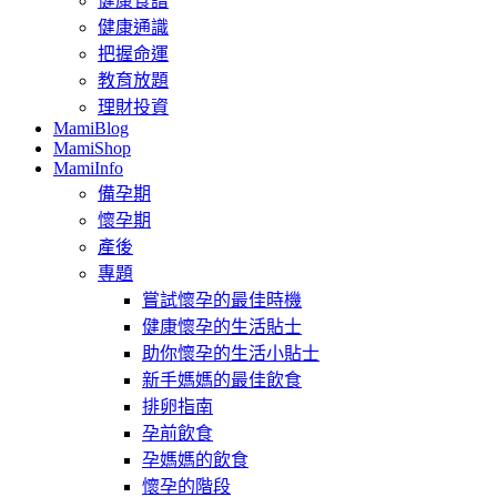
健康食譜
健康通識
把握命運
教育放題
理財投資
MamiBlog
MamiShop
MamiInfo
備孕期
懷孕期
產後
專題
嘗試懷孕的最佳時機
健康懷孕的生活貼士
助你懷孕的生活小貼士
新手媽媽的最佳飲食
排卵指南
孕前飲食
孕媽媽的飲食
懷孕的階段