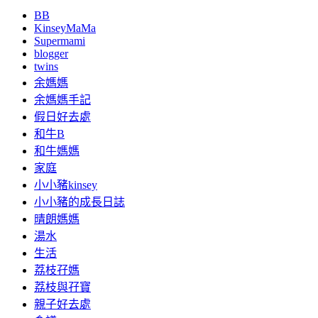
BB
KinseyMaMa
Supermami
blogger
twins
余媽媽
余媽媽手記
假日好去處
和牛B
和牛媽媽
家庭
小小豬kinsey
小小豬的成長日誌
晴朗媽媽
湯水
生活
荔枝孖媽
荔枝與孖寶
親子好去處