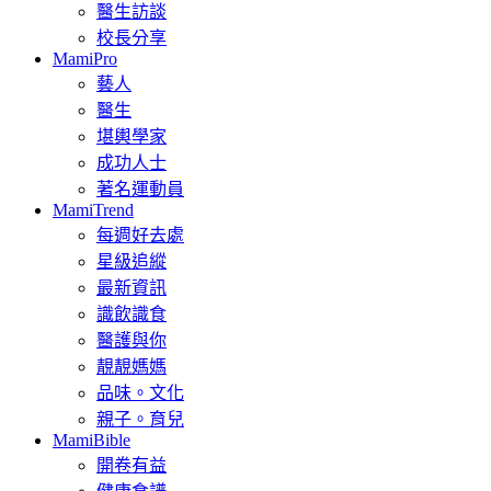
醫生訪談
校長分享
MamiPro
藝人
醫生
堪輿學家
成功人士
著名運動員
MamiTrend
每週好去處
星級追縱
最新資訊
識飲識食
醫護與你
靚靚媽媽
品味。文化
親子。育兒
MamiBible
開卷有益