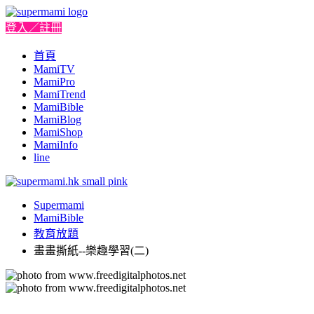
登入／註冊
首頁
MamiTV
MamiPro
MamiTrend
MamiBible
MamiBlog
MamiShop
MamiInfo
line
Supermami
MamiBible
教育放題
畫畫撕紙--樂趣學習(二)