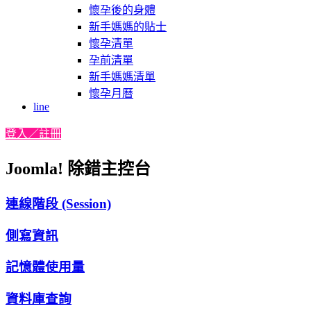
懷孕後的身體
新手媽媽的貼士
懷孕清單
孕前清單
新手媽媽清單
懷孕月曆
line
登入／註冊
Joomla! 除錯主控台
連線階段 (Session)
側寫資訊
記憶體使用量
資料庫查詢