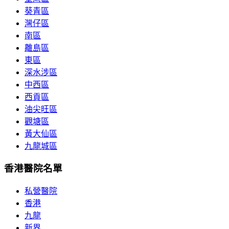
葵青區
灣仔區
南區
離島區
東區
深水涉區
中西區
西貢區
油尖旺區
觀塘區
黃大仙區
九龍城區
香港醫院名單
私營醫院
香港
九龍
新界