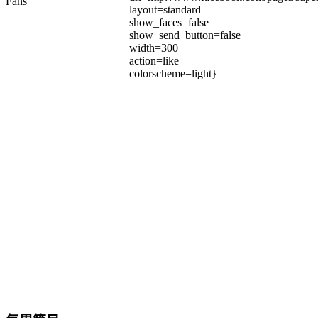
Fans
layout=standard
show_faces=false
show_send_button=false
width=300
action=like
colorscheme=light}