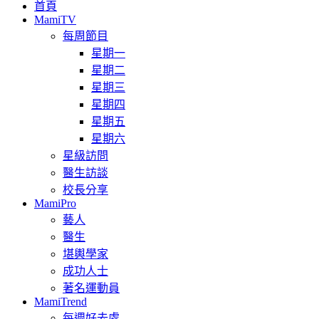
首頁
MamiTV
每周節目
星期一
星期二
星期三
星期四
星期五
星期六
星級訪問
醫生訪談
校長分享
MamiPro
藝人
醫生
堪輿學家
成功人士
著名運動員
MamiTrend
每週好去處