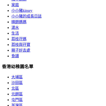
家庭
小小豬kinsey
小小豬的成長日誌
晴朗媽媽
湯水
生活
荔枝孖媽
荔枝與孖寶
親子好去處
食譜
香港幼稚園名單
大埔區
沙田區
北區
元朗區
屯門區
荃灣區