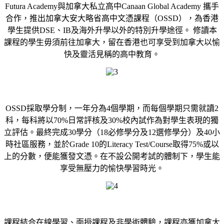
Futura Academy與加拿大私立高中Canaan Global Academy 攜手
合作，推出加拿大安大略省高中文憑課程（OSSD），為香港
學生提供DSE、IB及海外升學以外的特別升學途徑。 修讀本
課程的學生毋須前往加拿大，留在香港也可享受到加拿大以愉
快及靈活見稱的高中教育。
OSSD採取學分制，一年分為4個學期，而每個學期只需就讀2
科，每科將以70%日常評核及30%校內試作為對學生表現的獨
立評估。最終完成30學分（18必修學分及12選修學分）及40小
時社區服務，並於Grade 10的Literacy Test/Course取得75%或以
上的分數，便能獲發文憑。在不設公開考試的體制下，學生能
享受無壓力的愉快學習時光。
課程結合在線學習、面授課程及非學術體驗，課程亦獲加拿大