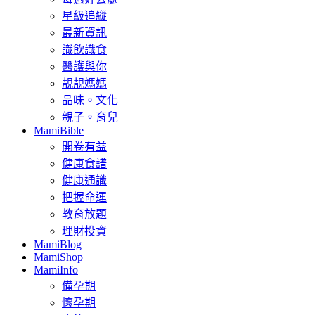
星級追縱
最新資訊
識飲識食
醫護與你
靚靚媽媽
品味。文化
親子。育兒
MamiBible
開卷有益
健康食譜
健康通識
把握命運
教育放題
理財投資
MamiBlog
MamiShop
MamiInfo
備孕期
懷孕期