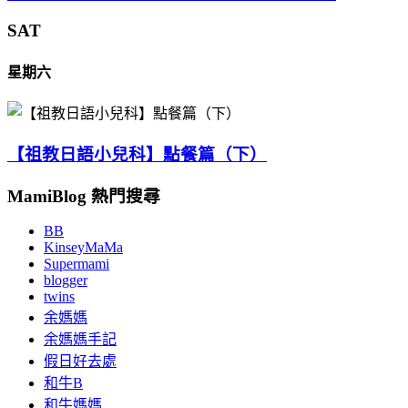
SAT
星期六
【祖教日語小兒科】點餐篇（下）
MamiBlog 熱門搜尋
BB
KinseyMaMa
Supermami
blogger
twins
余媽媽
余媽媽手記
假日好去處
和牛B
和牛媽媽