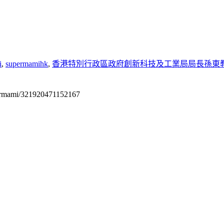
i
,
supermamihk
,
⾹港特別行政區政府創新科技及工業局局長孫東
permami/321920471152167