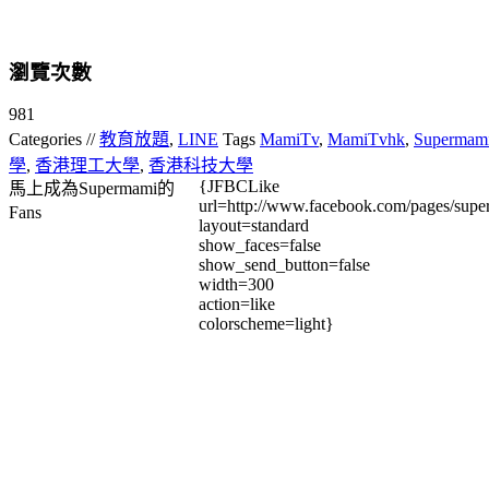
瀏覽次數
981
Categories //
教育放題
,
LINE
Tags
MamiTv
,
MamiTvhk
,
Supermam
學
,
香港理工大學
,
香港科技大學
{JFBCLike
馬上成為Supermami的
url=http://www.facebook.com/pages/su
Fans
layout=standard
show_faces=false
show_send_button=false
width=300
action=like
colorscheme=light}