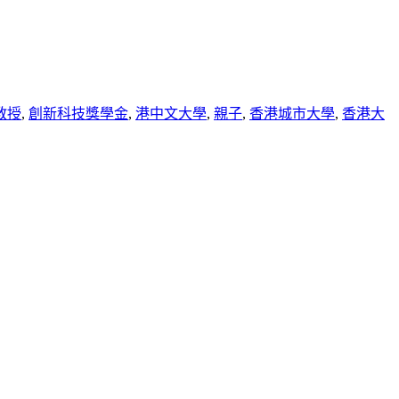
教授
,
創新科技獎學金
,
港中文大學
,
親子
,
香港城市大學
,
香港大