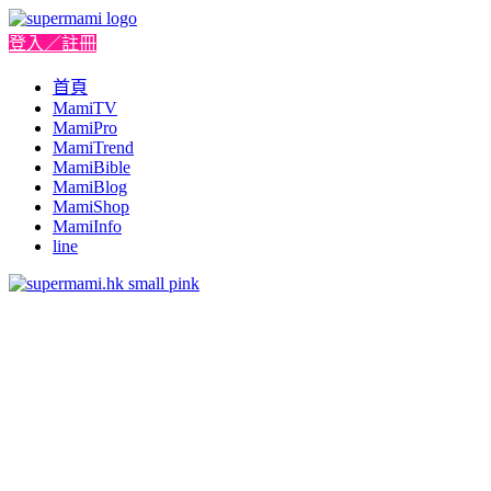
登入／註冊
首頁
MamiTV
MamiPro
MamiTrend
MamiBible
MamiBlog
MamiShop
MamiInfo
line