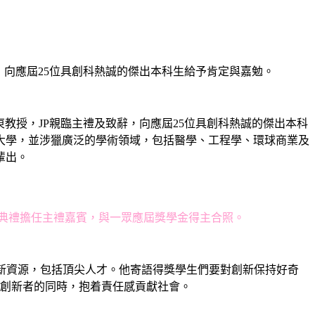
辭，向應屆25位具創科熱誠的傑出本科生給予肯定與嘉勉。
東教授，JP親臨主禮及致辭，向應屆25位具創科熱誠的傑出本科
大學，並涉獵廣泛的學術領域，包括醫學、工程學、環球商業及
輩出。
頒獎典禮擔任主禮嘉賓，與一眾應屆獎學金得主合照。
創新資源，包括頂尖人才。他寄語得獎學生們要對創新保持好奇
創新者的同時，抱着責任感貢獻社會。