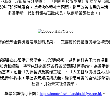
GBS，JP致辭時分享道：「『創新科技獎學金』創立至今已惠
技進行跨領域融合，以解決各種社會問題，從而改善市民的生活
多香港新一代創科領袖茁壯成長，以創新帶領社會。」
024年的獎學金得獎者展示創科成果，一眾嘉賓於典禮後與幾位得
獲頒最高15萬港元獎學金，以資助參與一系列創科尖子培育項
知識和經驗，待學成歸來帶領各⾏各業實踐創科融合，為香港創
」為基準，包括「先進製造及高端工程」、「人工智能與機器人
跨越學科界限，掌握多元知識與技能，從瞬息萬變的全球創科環
社會，引領未來社會變革。
獎學金詳情可參閱：
https://innotechscholarship.hkfyg.org.hk
。