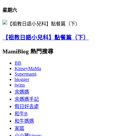
星期六
【祖教日語小兒科】點餐篇（下）
MamiBlog 熱門搜尋
BB
KinseyMaMa
Supermami
blogger
twins
余媽媽
余媽媽手記
假日好去處
和牛B
和牛媽媽
家庭
小小豬kinsey