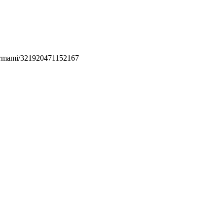
permami/321920471152167