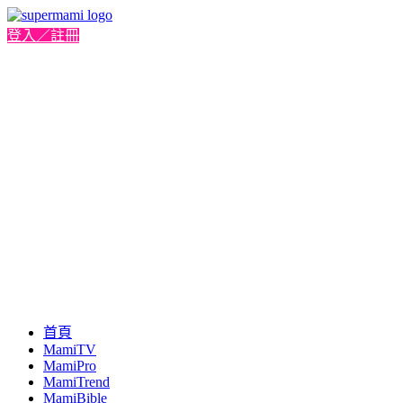
登入／註冊
首頁
MamiTV
MamiPro
MamiTrend
MamiBible