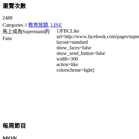
瀏覽次數
2488
Categories //
教育放題
,
LINE
{JFBCLike
馬上成為Supermami的
url=http://www.facebook.com/pages/su
Fans
layout=standard
show_faces=false
show_send_button=false
width=300
action=like
colorscheme=light}
每周節目
MON