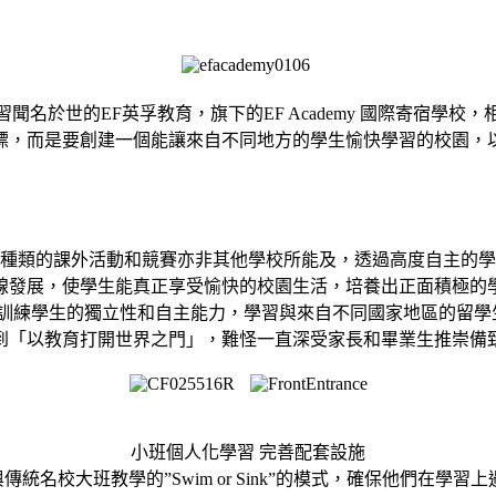
聞名於世的EF英孚教育，旗下的EF Academy 國際寄宿學
標，而是要創建一個能讓來自不同地方的學生愉快學習的校園，
種類的課外活動和競賽亦非其他學校所能及，透過高度自主的學
線發展，使學生能真正享受愉快的校園生活，培養出正面積極的
學校更能訓練學生的獨立性和自主能力，學習與來自不同國家地區的
到「以教育打開世界之門」，難怪一直深受家長和畢業生推崇備
小班個人化學習 完善配套設施
與傳統名校大班教學的”Swim or Sink”的模式，確保他們在學