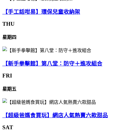
【手工話咁易】環保兒童收納架
THU
星期四
【新手拳擊館】第八堂：防守＋進攻組合
FRI
星期五
【超級爸媽食買玩】網店人氣熱賣六款甜品
SAT