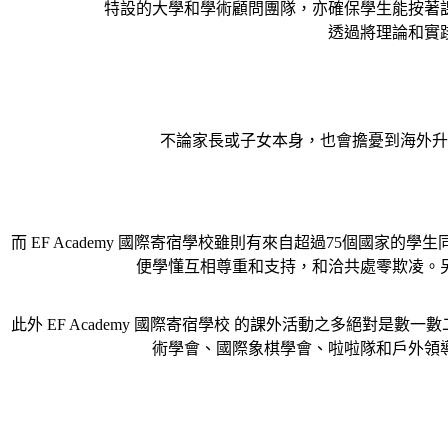
特設的大學和學術顧問團隊，亦確保學生能按著
透過將理論和實
不論家長或子女本身，也會擔憂到海外升
而 EF Academy 國際寄宿學校雖則有來自超過75個
便學懂互相尊重和支持，和洽共處零欺凌。
此外 EF Academy 國際寄宿學校 的課外活動之多絕對
術學會、國際象棋學會、啦啦隊和戶外領