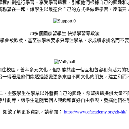
課程計劃進行學習、享受學習過程，引領他們根據自己的興趣和
踐聯繫在一起，讓學生以最適合自己的方式邊做邊學習，逐漸建
70多個國家留學生 快樂學習零欺凌
學會被欺凌，甚至被學校要求只專注學業，求成績求排名而不要
國家的學生同住校區，薈萃多元文化，但卻能共建一個互相包容和有活
另一得著是他們能透過認識更多來自不同文化的朋友，建立和而
是數一數二，主張學生在學業以外發掘自己的興趣，希望透過提供大量
導計劃等，讓學生能隨著個人興趣和喜好自由參與，發掘他們在
如欲了解更多資訊，請參閱：
https://www.efacademy.org/zh-hk/