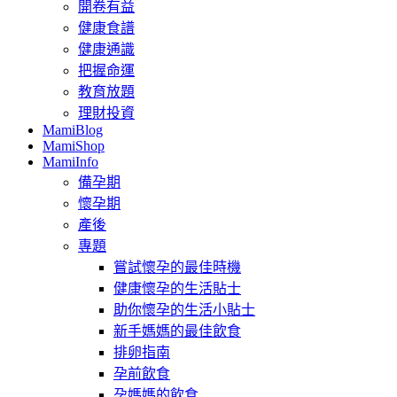
開卷有益
健康食譜
健康通識
把握命運
教育放題
理財投資
MamiBlog
MamiShop
MamiInfo
備孕期
懷孕期
產後
專題
嘗試懷孕的最佳時機
健康懷孕的生活貼士
助你懷孕的生活小貼士
新手媽媽的最佳飲食
排卵指南
孕前飲食
孕媽媽的飲食