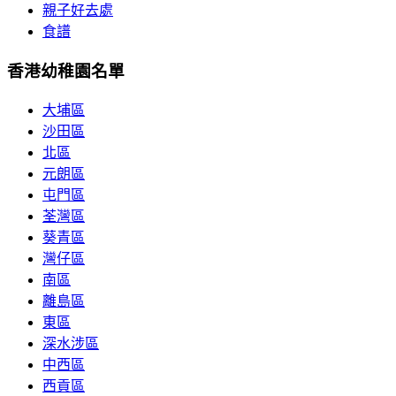
親子好去處
食譜
香港幼稚園名單
大埔區
沙田區
北區
元朗區
屯門區
荃灣區
葵青區
灣仔區
南區
離島區
東區
深水涉區
中西區
西貢區