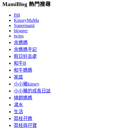
MamiBlog 熱門搜尋
BB
KinseyMaMa
Supermami
blogger
twins
余媽媽
余媽媽手記
假日好去處
和牛B
和牛媽媽
家庭
小小豬kinsey
小小豬的成長日誌
晴朗媽媽
湯水
生活
荔枝孖媽
荔枝與孖寶