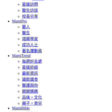
星級訪問
醫生訪談
校長分享
MamiPro
藝人
醫生
堪輿學家
成功人士
著名運動員
MamiTrend
每週好去處
星級追縱
最新資訊
識飲識食
醫護與你
靚靚媽媽
品味。文化
親子。育兒
MamiBible