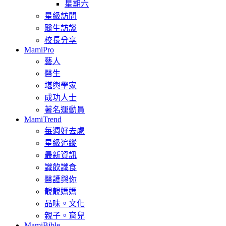
星期六
星級訪問
醫生訪談
校長分享
MamiPro
藝人
醫生
堪輿學家
成功人士
著名運動員
MamiTrend
每週好去處
星級追縱
最新資訊
識飲識食
醫護與你
靚靚媽媽
品味。文化
親子。育兒
MamiBible