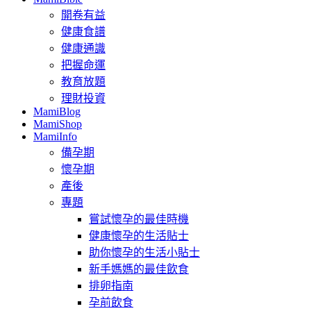
開卷有益
健康食譜
健康通識
把握命運
教育放題
理財投資
MamiBlog
MamiShop
MamiInfo
備孕期
懷孕期
產後
專題
嘗試懷孕的最佳時機
健康懷孕的生活貼士
助你懷孕的生活小貼士
新手媽媽的最佳飲食
排卵指南
孕前飲食