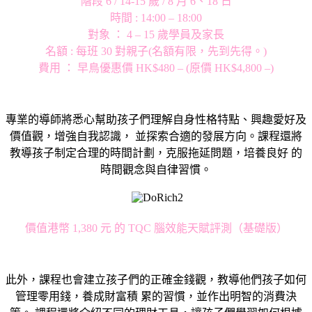
階段 6 / 14-15 歲 / 8 月 6、18 日
時間 : 14:00 – 18:00
對象 ： 4 – 15 歲學員及家長
名額 : 每班 30 對親子(名額有限，先到先得。)
費用 ： 早鳥優惠價 HK$480 – (原價 HK$4,800 –)
專業的導師將悉心幫助孩子們理解自身性格特點、興趣愛好及
價值觀，增強自我認識， 並探索合適的發展方向。課程還將
教導孩子制定合理的時間計劃，克服拖延問題，培養良好 的
時間觀念與自律習慣。
價值港幣 1,380 元 的 TQC 腦效能天賦評測（基礎版）
此外，課程也會建立孩子們的正確金錢觀，教導他們孩子如何
管理零用錢，養成財富積 累的習慣，並作出明智的消費決