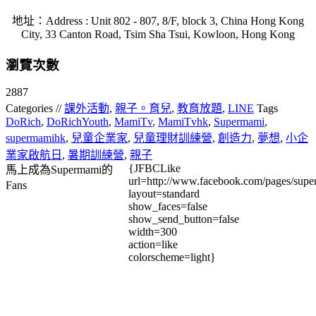
地址：Address : Unit 802 - 807, 8/F, block 3, China Hong Kong
City, 33 Canton Road, Tsim Sha Tsui, Kowloon, Hong Kong
瀏覽次數
2887
Categories //
課外活動
,
親子。育兒
,
教育放題
,
LINE
Tags
DoRich
,
DoRichYouth
,
MamiTv
,
MamiTvhk
,
Supermami
,
supermamihk
,
兒童企業家
,
兒童理財訓練營
,
創造力
,
夢想
,
小企
業家啟航日
,
暑期訓練營
,
親子
{JFBCLike
馬上成為Supermami的
url=http://www.facebook.com/pages/su
Fans
layout=standard
show_faces=false
show_send_button=false
width=300
action=like
colorscheme=light}