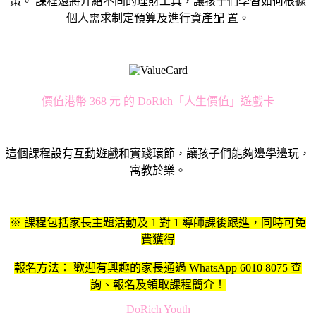
策。 課程還將介紹不同的理財工具，讓孩子們學習如何根據
個人需求制定預算及進行資產配 置。
價值港幣 368 元 的 DoRich「人生價值」遊戲卡
這個課程設有互動遊戲和實踐環節，讓孩子們能夠邊學邊玩，
寓教於樂。
※ 課程包括家長主題活動及 1 對 1 導師課後跟進，同時可免
費獲得
報名方法： 歡迎有興趣的家長通過 WhatsApp 6010 8075 查
詢、報名及領取課程簡介！
DoRich Youth