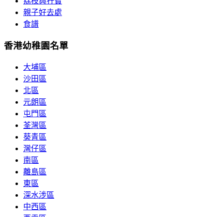
荔枝與孖寶
親子好去處
食譜
香港幼稚園名單
大埔區
沙田區
北區
元朗區
屯門區
荃灣區
葵青區
灣仔區
南區
離島區
東區
深水涉區
中西區