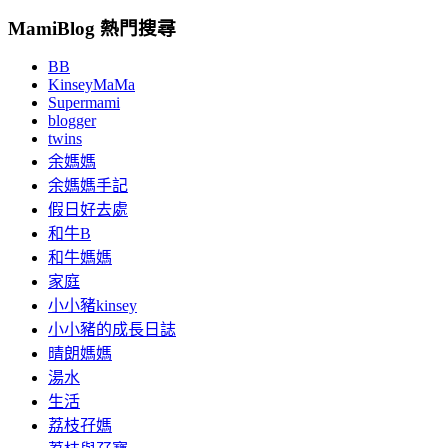
MamiBlog 熱門搜尋
BB
KinseyMaMa
Supermami
blogger
twins
余媽媽
余媽媽手記
假日好去處
和牛B
和牛媽媽
家庭
小小豬kinsey
小小豬的成長日誌
晴朗媽媽
湯水
生活
荔枝孖媽