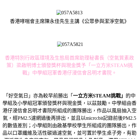
香港哮喘會主席陳永佳先生主講《公眾參與潔淨空氣》
香港特別行政區環境及生態局首席助理秘書長（空氣質素政
策）梁啟明博士頒發獎杯與現金獎予「一立方米STEAM挑
戰」中學組冠軍香港仔浸信會呂明才書院。
「好空氣日」亦為較早前勝出「
一立方米
STEAM
挑戰」
的中
學組及小學組冠軍頒發獎杯與現金獎，以茲鼓勵。中學組由香
港仔浸信會呂明才書院所組成的團隊勝出，作品以風扇抽入空
氣，經PM2.5濾網過後再排出，並且以micro:bit記錄前後PM2.5
的數值差別；小學組則由啟基學校學生所組成的團隊勝出，作
品以口罩纖維及活性碳過濾空氣，並可置於學生桌子旁，有助