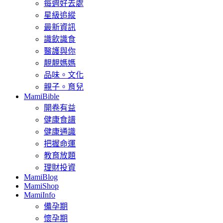
每週好去處
星級追縱
最新資訊
識飲識食
醫護與你
靚靚媽媽
品味。文化
親子。育兒
MamiBible
開卷有益
健康食譜
健康通識
把握命運
教育放題
理財投資
MamiBlog
MamiShop
MamiInfo
備孕期
懷孕期