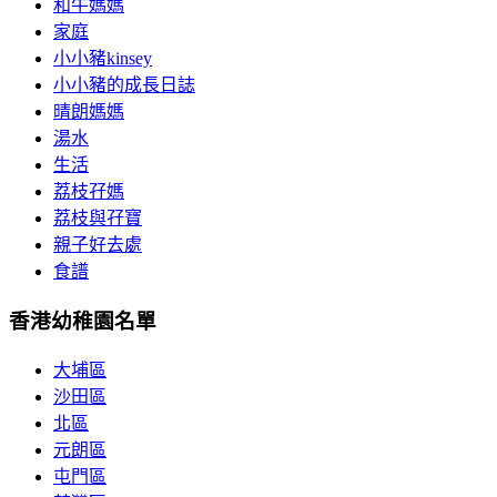
和牛媽媽
家庭
小小豬kinsey
小小豬的成長日誌
晴朗媽媽
湯水
生活
荔枝孖媽
荔枝與孖寶
親子好去處
食譜
香港幼稚園名單
大埔區
沙田區
北區
元朗區
屯門區