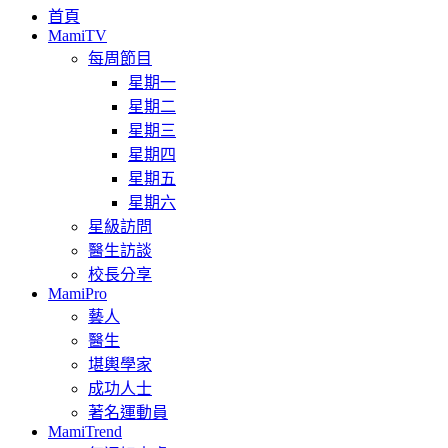
首頁
MamiTV
每周節目
星期一
星期二
星期三
星期四
星期五
星期六
星級訪問
醫生訪談
校長分享
MamiPro
藝人
醫生
堪輿學家
成功人士
著名運動員
MamiTrend