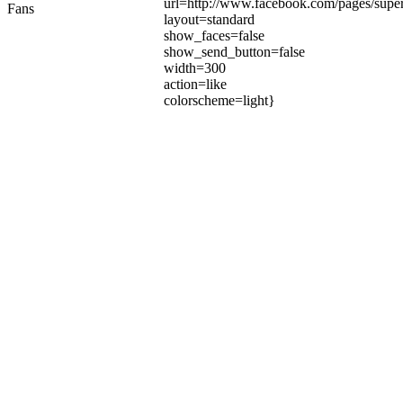
url=http://www.facebook.com/pages/su
Fans
layout=standard
show_faces=false
show_send_button=false
width=300
action=like
colorscheme=light}