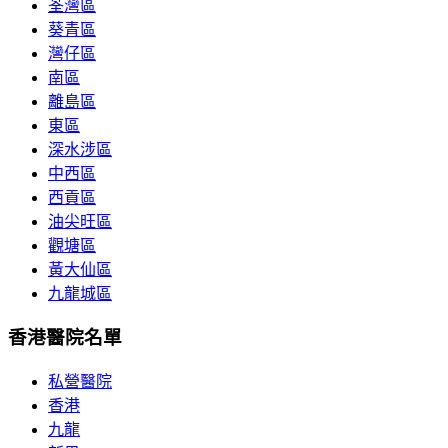
荃灣區
葵青區
灣仔區
南區
離島區
東區
深水涉區
中西區
西貢區
油尖旺區
觀塘區
黃大仙區
九龍城區
香港醫院名單
私營醫院
香港
九龍