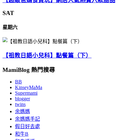
【超級爸媽食買玩】網店人氣熱賣六款甜品
SAT
星期六
【祖教日語小兒科】點餐篇（下）
MamiBlog 熱門搜尋
BB
KinseyMaMa
Supermami
blogger
twins
余媽媽
余媽媽手記
假日好去處
和牛B