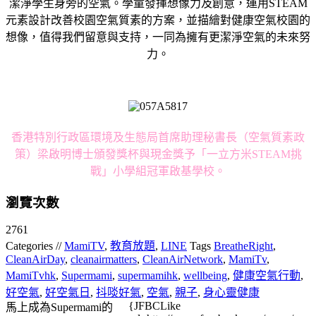
潔淨學生身旁的空氣。學童發揮想像力及創意，運用STEAM
元素設計改善校園空氣質素的方案，並描繪對健康空氣校園的
想像，值得我們留意與支持，一同為擁有更潔淨空氣的未來努
力。
香港特別行政區環境及生態局首席助理秘書長（空氣質素政
策）梁啟明博士頒發獎杯與現金獎予「一立方米STEAM挑
戰」小學組冠軍啟基學校。
瀏覽次數
2761
Categories //
MamiTV
,
教育放題
,
LINE
Tags
BreatheRight
,
CleanAirDay
,
cleanairmatters
,
CleanAirNetwork
,
MamiTv
,
MamiTvhk
,
Supermami
,
supermamihk
,
wellbeing
,
健康空氣行動
,
好空氣
,
好空氣日
,
抖啖好氣
,
空氣
,
親子
,
身心靈健康
{JFBCLike
馬上成為Supermami的