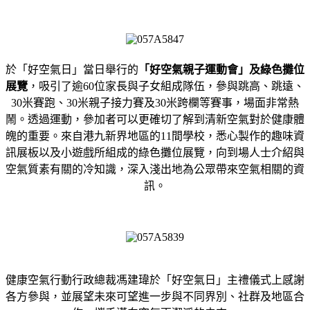
於「好空氣日」當日舉行的
「好空氣親子運動會」及綠色攤位
展覽
，吸引了逾60位家長與子女組成隊伍，參與跳高、跳遠、
30米賽跑、30米親子接力賽及30米跨欄等賽事，場面非常熱
鬧。透過運動，參加者可以更確切了解到清新空氣對於健康體
魄的重要。來自港九新界地區的11間學校，悉心製作的趣味資
訊展板以及小遊戲所組成的綠色攤位展覽，向到場人士介紹與
空氣質素有關的冷知識，深入淺出地為公眾帶來空氣相關的資
訊。
健康空氣行動行政總裁馮建瑋於「好空氣日」主禮儀式上感謝
各方參與，並展望未來可望進一步與不同界別、社群及地區合