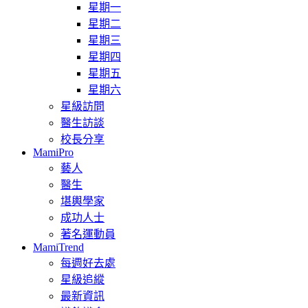
星期一
星期二
星期三
星期四
星期五
星期六
星級訪問
醫生訪談
校長分享
MamiPro
藝人
醫生
堪輿學家
成功人士
著名運動員
MamiTrend
每週好去處
星級追縱
最新資訊