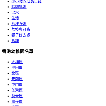
小小豬的成長日誌
晴朗媽媽
湯水
生活
荔枝孖媽
荔枝與孖寶
親子好去處
食譜
香港幼稚園名單
大埔區
沙田區
北區
元朗區
屯門區
荃灣區
葵青區
灣仔區