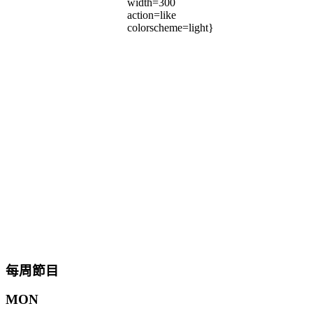
width=300
action=like
colorscheme=light}
每周節目
MON