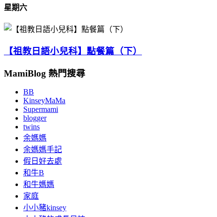
星期六
【祖教日語小兒科】點餐篇（下）
MamiBlog 熱門搜尋
BB
KinseyMaMa
Supermami
blogger
twins
余媽媽
余媽媽手記
假日好去處
和牛B
和牛媽媽
家庭
小小豬kinsey