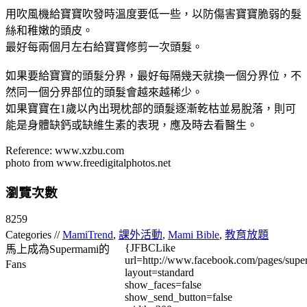
用吹風機給寶寶吹發時溫度要低一些，以防傷害寶寶脆弱的髮
絲和稚嫩的頭皮。
最好每兩個月左右給寶寶修剪一次頭髮。
如果要給寶寶的頭髮分界，最好每隔幾天就換一個分界位，不
然同一個分界部位的頭髮會越來越稀少。
如果寶寶在1歲以內出現枕部的頭髮逐漸乾枯並易脫落，則可
能是身體缺鈣或缺維生素的表現，應及時去看醫生。
Reference: www.xzbu.com
photo from www.freedigitalphotos.net
瀏覽次數
8259
Categories //
MamiTrend
,
課外活動
,
Mami Bible
,
教育放題
{JFBCLike
馬上成為Supermami的
url=http://www.facebook.com/pages/su
Fans
layout=standard
show_faces=false
show_send_button=false