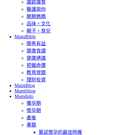
識飲識食
醫護與你
靚靚媽媽
品味。文化
親子。育兒
MamiBible
開卷有益
健康食譜
健康通識
把握命運
教育放題
理財投資
MamiBlog
MamiShop
MamiInfo
備孕期
懷孕期
產後
專題
嘗試懷孕的最佳時機