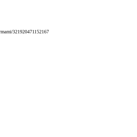
permami/321920471152167