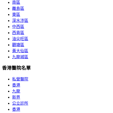
南區
離島區
東區
深水涉區
中西區
西貢區
油尖旺區
觀塘區
黃大仙區
九龍城區
香港醫院名單
私營醫院
香港
九龍
新界
公立診所
香港