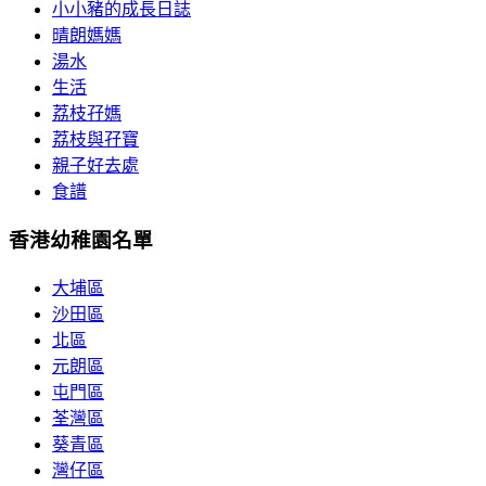
小小豬的成長日誌
晴朗媽媽
湯水
生活
荔枝孖媽
荔枝與孖寶
親子好去處
食譜
香港幼稚園名單
大埔區
沙田區
北區
元朗區
屯門區
荃灣區
葵青區
灣仔區