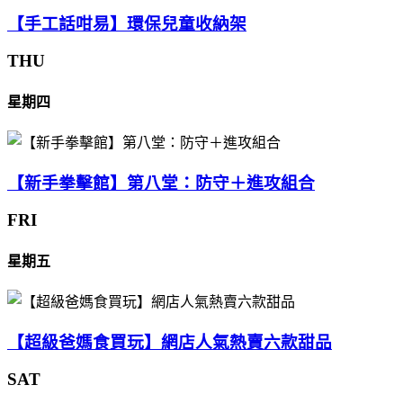
【手工話咁易】環保兒童收納架
THU
星期四
【新手拳擊館】第八堂：防守＋進攻組合
FRI
星期五
【超級爸媽食買玩】網店人氣熱賣六款甜品
SAT