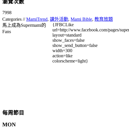
瀏覽次數
7998
Categories //
MamiTrend
,
課外活動
,
Mami Bible
,
教育放題
{JFBCLike
馬上成為Supermami的
url=http://www.facebook.com/pages/su
Fans
layout=standard
show_faces=false
show_send_button=false
width=300
action=like
colorscheme=light}
每周節目
MON