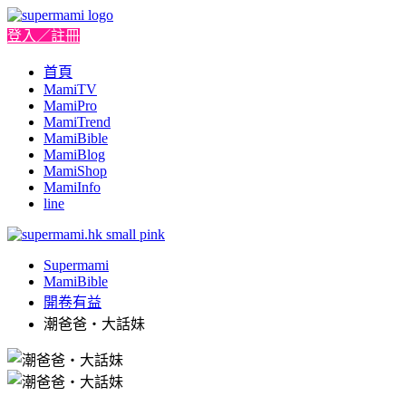
登入／註冊
首頁
MamiTV
MamiPro
MamiTrend
MamiBible
MamiBlog
MamiShop
MamiInfo
line
Supermami
MamiBible
開卷有益
潮爸爸‧大話妹