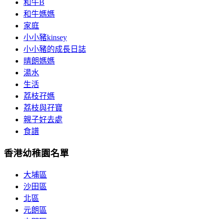
和牛B
和牛媽媽
家庭
小小豬kinsey
小小豬的成長日誌
晴朗媽媽
湯水
生活
荔枝孖媽
荔枝與孖寶
親子好去處
食譜
香港幼稚園名單
大埔區
沙田區
北區
元朗區