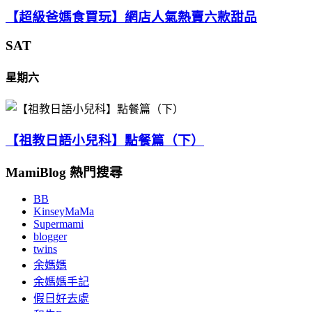
【超級爸媽食買玩】網店人氣熱賣六款甜品
SAT
星期六
【祖教日語小兒科】點餐篇（下）
MamiBlog 熱門搜尋
BB
KinseyMaMa
Supermami
blogger
twins
余媽媽
余媽媽手記
假日好去處