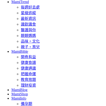
MamiTrend
每週好去處
星級追縱
最新資訊
識飲識食
醫護與你
靚靚媽媽
品味。文化
親子。育兒
MamiBible
開卷有益
健康食譜
健康通識
把握命運
教育放題
理財投資
MamiBlog
MamiShop
MamiInfo
備孕期