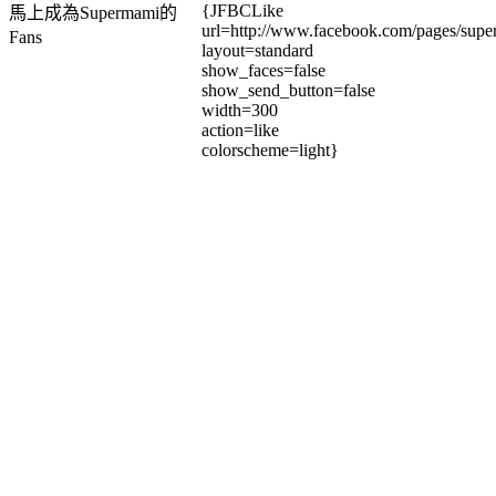
{JFBCLike
馬上成為Supermami的
url=http://www.facebook.com/pages/su
Fans
layout=standard
show_faces=false
show_send_button=false
width=300
action=like
colorscheme=light}