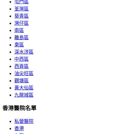
屯門區
荃灣區
葵青區
灣仔區
南區
離島區
東區
深水涉區
中西區
西貢區
油尖旺區
觀塘區
黃大仙區
九龍城區
香港醫院名單
私營醫院
香港