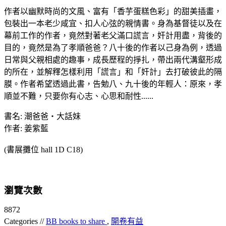
作者以幽默時尚的文風、富有「香芋蛋糕色彩」的甜美插畫，
包裝出一本老少咸宜、扣人心弦的親情書。身為基督徒以及在
幕前工作的作者，竟然對著老父滿口謊言，奸計用盡，背後的
目的，竟然是為了孝順爸爸？八十後的作者以己身為例，透過
日常與父親相處的趣事，成長歷程的掙扎，帶出兩代溝壑形成
的所在，並解釋怎樣利用「謊言」和「奸計」去打破彼此的隔
膜。作者希望透過此書，告勉八、九十後的年輕人：原來，孝
順並不難，只要你有心志、心思和耐性......
書名: 潮爸爸‧大話妹
作者: 姜紫藍
(書展攤位 hall 1D C18)
瀏覽次數
8872
Categories //
BB books to share
,
開卷有益