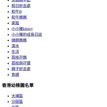
余媽媽手記
假日好去處
和牛B
和牛媽媽
家庭
小小豬kinsey
小小豬的成長日誌
晴朗媽媽
湯水
生活
荔枝孖媽
荔枝與孖寶
親子好去處
食譜
香港幼稚園名單
大埔區
沙田區