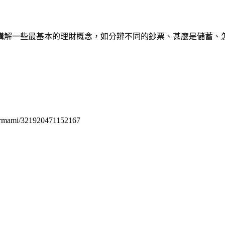
講解一些最基本的理財概念，如分辨不同的鈔票、甚麼是儲蓄、
permami/321920471152167