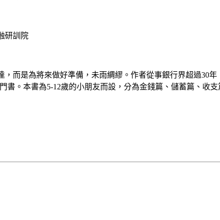
融研訓院
達，而是為將來做好準備，未雨綢繆。作者從事銀行界超過30
入門書。本書為5-12歲的小朋友而設，分為金錢篇、儲蓄篇、收