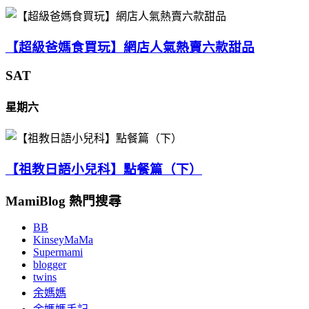
【超級爸媽食買玩】網店人氣熱賣六款甜品
SAT
星期六
【祖教日語小兒科】點餐篇（下）
MamiBlog 熱門搜尋
BB
KinseyMaMa
Supermami
blogger
twins
余媽媽