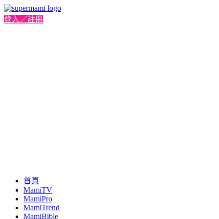
登入／註冊
首頁
MamiTV
MamiPro
MamiTrend
MamiBible