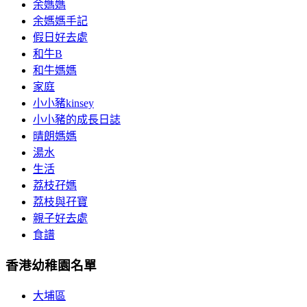
余媽媽
余媽媽手記
假日好去處
和牛B
和牛媽媽
家庭
小小豬kinsey
小小豬的成長日誌
晴朗媽媽
湯水
生活
荔枝孖媽
荔枝與孖寶
親子好去處
食譜
香港幼稚園名單
大埔區