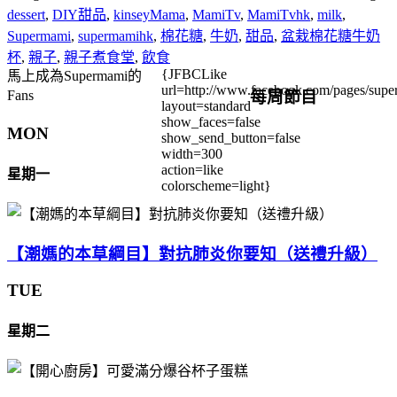
dessert
,
DIY甜品
,
kinseyMama
,
MamiTv
,
MamiTvhk
,
milk
,
Supermami
,
supermamihk
,
棉花糖
,
牛奶
,
甜品
,
盆栽棉花糖牛奶
杯
,
親子
,
親子煮食堂
,
飲食
{JFBCLike
馬上成為Supermami的
url=http://www.facebook.com/pages/su
每周節目
Fans
layout=standard
show_faces=false
MON
show_send_button=false
width=300
action=like
星期一
colorscheme=light}
【潮媽的本草綱目】對抗肺炎你要知（送禮升級）
TUE
星期二