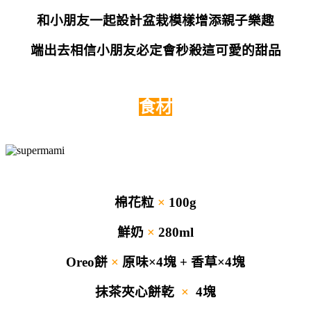
和小朋友一起設計盆栽模樣增添親子樂趣
端出去相信小朋友必定會秒殺這可愛的甜品
食材
棉花粒
×
100g
鮮奶
×
280ml
Oreo餅
×
原味×4塊 + 香草×4塊
抹茶夾心餅乾
×
4塊