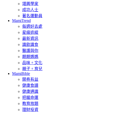
堪輿學家
成功人士
著名運動員
MamiTrend
每週好去處
星級追縱
最新資訊
識飲識食
醫護與你
靚靚媽媽
品味。文化
親子。育兒
MamiBible
開卷有益
健康食譜
健康通識
把握命運
教育放題
理財投資