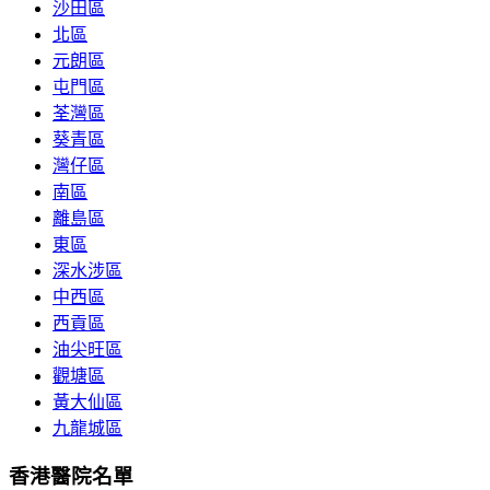
沙田區
北區
元朗區
屯門區
荃灣區
葵青區
灣仔區
南區
離島區
東區
深水涉區
中西區
西貢區
油尖旺區
觀塘區
黃大仙區
九龍城區
香港醫院名單