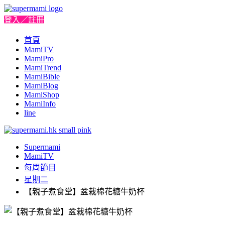
登入／註冊
首頁
MamiTV
MamiPro
MamiTrend
MamiBible
MamiBlog
MamiShop
MamiInfo
line
Supermami
MamiTV
每周節目
星期二
【親子煮食堂】盆栽棉花糖牛奶杯