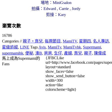
場地：MiniGsalon
拍攝：Edward , Carrie , Jordy
剪接：Kary
瀏覽次數
16786
Categories //
親子。育兒
,
每周節目
,
MamiTV
,
星期四
,
名人專訪
,
星級追縱
,
LINE
Tags
Avis
,
MamiTv
,
MamiTvhk
,
Supermami
,
supermamihk
,
便秘
,
湊B
,
爸爸
,
生仔
,
產婦
,
育兒
,
親子
,
陳偉成
{JFBCLike
馬上成為Supermami的
url=http://www.facebook.com/pages/su
Fans
layout=standard
show_faces=false
show_send_button=false
width=300
action=like
colorscheme=light}