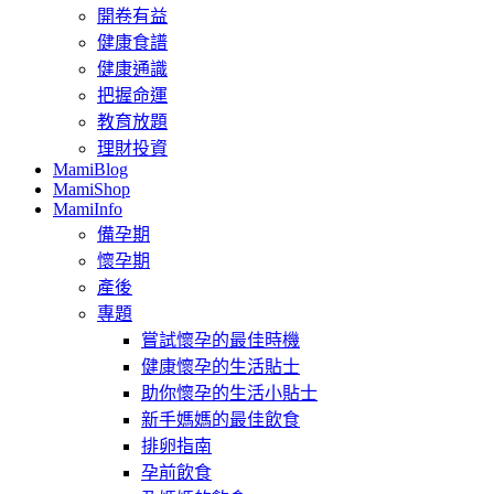
開卷有益
健康食譜
健康通識
把握命運
教育放題
理財投資
MamiBlog
MamiShop
MamiInfo
備孕期
懷孕期
產後
專題
嘗試懷孕的最佳時機
健康懷孕的生活貼士
助你懷孕的生活小貼士
新手媽媽的最佳飲食
排卵指南
孕前飲食