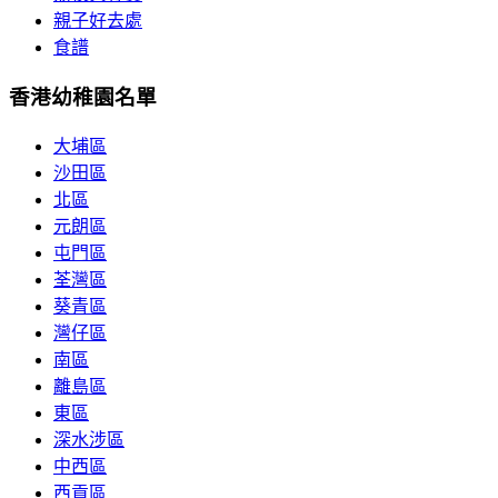
親子好去處
食譜
香港幼稚園名單
大埔區
沙田區
北區
元朗區
屯門區
荃灣區
葵青區
灣仔區
南區
離島區
東區
深水涉區
中西區
西貢區