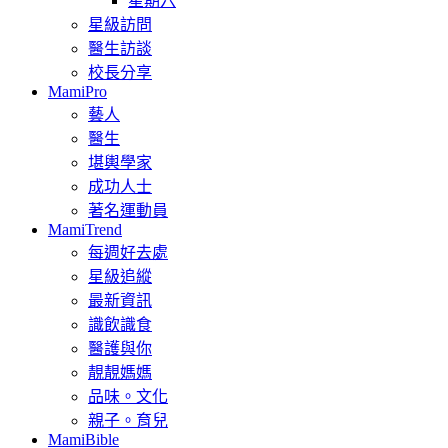
星期六
星級訪問
醫生訪談
校長分享
MamiPro
藝人
醫生
堪輿學家
成功人士
著名運動員
MamiTrend
每週好去處
星級追縱
最新資訊
識飲識食
醫護與你
靚靚媽媽
品味。文化
親子。育兒
MamiBible