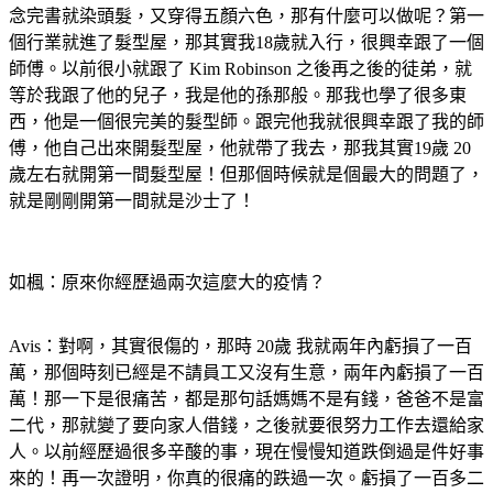
念完書就染頭髮，又穿得五顏六色，那有什麼可以做呢？第一
個行業就進了髮型屋，那其實我18歲就入行，很興幸跟了一個
師傅。以前很小就跟了 Kim Robinson 之後再之後的徒弟，就
等於我跟了他的兒子，我是他的孫那般。那我也學了很多東
西，他是一個很完美的髮型師。跟完他我就很興幸跟了我的師
傅，他自己出來開髮型屋，他就帶了我去，那我其實19歲 20
歲左右就開第一間髮型屋！但那個時候就是個最大的問題了，
就是剛剛開第一間就是沙士了！
如楓：原來你經歷過兩次這麼大的疫情？
Avis：對啊，其實很傷的，那時 20歲 我就兩年內虧損了一百
萬，那個時刻已經是不請員工又沒有生意，兩年內虧損了一百
萬！那一下是很痛苦，都是那句話媽媽不是有錢，爸爸不是富
二代，那就變了要向家人借錢，之後就要很努力工作去還給家
人。以前經歷過很多辛酸的事，現在慢慢知道跌倒過是件好事
來的！再一次證明，你真的很痛的跌過一次。虧損了一百多二