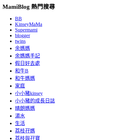
MamiBlog 熱門搜尋
BB
KinseyMaMa
Supermami
blogger
twins
余媽媽
余媽媽手記
假日好去處
和牛B
和牛媽媽
家庭
小小豬kinsey
小小豬的成長日誌
晴朗媽媽
湯水
生活
荔枝孖媽
荔枝與孖寶