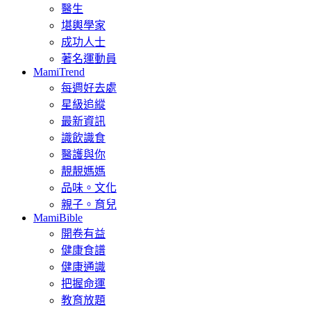
醫生
堪輿學家
成功人士
著名運動員
MamiTrend
每週好去處
星級追縱
最新資訊
識飲識食
醫護與你
靚靚媽媽
品味。文化
親子。育兒
MamiBible
開卷有益
健康食譜
健康通識
把握命運
教育放題