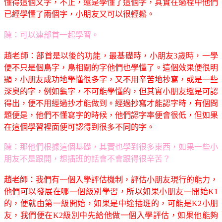
懂得這個文字，不止，還是學懂了這個字，其實在過程中他們
已經學懂了兩個字，小朋友又可以很輕鬆。
陳：可以連部首一起學習。
趙老師：部首是以後的功能，最基礎時，小朋友3歲時，一學
便不只是個鳥字，鳥相關的字他們也學懂了。這個效果便很明
顯，小朋友成功地學懂很多字，又不用辛苦地抄寫，或是一些
深奧的字，例如龜字，不可能學懂的，但其實小朋友還是可認
得出，便不用經過抄才能做到。經過抄寫才能認字時，有個問
題便是，他們不懂寫字的時候，他們認字率便會很低，但如果
在這個學習裡面便可認得到很多不同的字。
陳：那他們根據這個基礎，其實也學到很多東西，如果一些小
朋友不是跟開，想插班的話會不會跟得很辛苦？
趙老師：我們有一個入學評估機制，評估小朋友現行的能力，
他們可以發展在哪一個級別學習，所以如果小朋友一開始K1
的，便就由第一級開始，如果是中途插班的，可能是K2小朋
友，我們便在K2級別中先給他做一個入學評估，如果他能夠