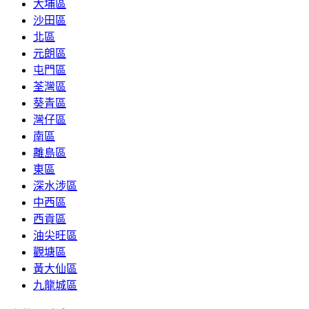
大埔區
沙田區
北區
元朗區
屯門區
荃灣區
葵青區
灣仔區
南區
離島區
東區
深水涉區
中西區
西貢區
油尖旺區
觀塘區
黃大仙區
九龍城區