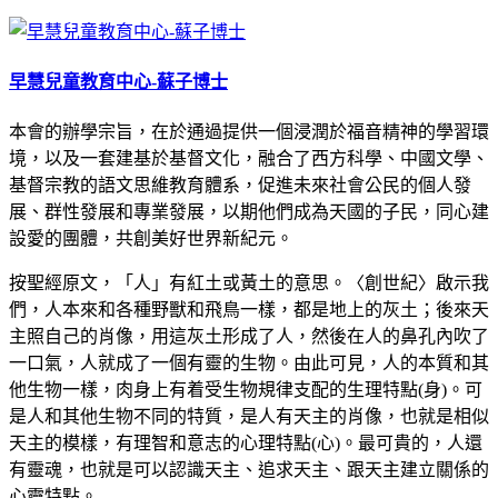
早慧兒童教育中心-蘇子博士
本會的辦學宗旨，在於通過提供一個浸潤於福音精神的學習環
境，以及一套建基於基督文化，融合了西方科學、中國文學、
基督宗教的語文思維教育體系，促進未來社會公民的個人發
展、群性發展和專業發展，以期他們成為天國的子民，同心建
設愛的團體，共創美好世界新紀元。
按聖經原文，「人」有紅土或黃土的意思。〈創世紀〉啟示我
們，人本來和各種野獸和飛鳥一樣，都是地上的灰土；後來天
主照自己的肖像，用這灰土形成了人，然後在人的鼻孔內吹了
一口氣，人就成了一個有靈的生物。由此可見，人的本質和其
他生物一樣，肉身上有着受生物規律支配的生理特點(身)。可
是人和其他生物不同的特質，是人有天主的肖像，也就是相似
天主的模樣，有理智和意志的心理特點(心)。最可貴的，人還
有靈魂，也就是可以認識天主、追求天主、跟天主建立關係的
心靈特點。