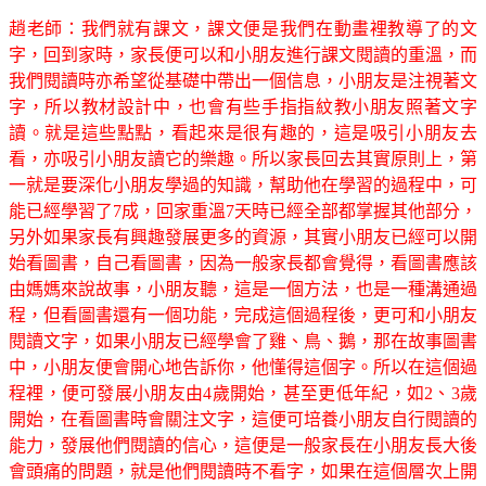
趙老師：我們就有課文，課文便是我們在動畫裡教導了的文
字，回到家時，家長便可以和小朋友進行課文閱讀的重溫，而
我們閱讀時亦希望從基礎中帶出一個信息，小朋友是注視著文
字，所以教材設計中，也會有些手指指紋教小朋友照著文字
讀。就是這些點點，看起來是很有趣的，這是吸引小朋友去
看，亦吸引小朋友讀它的樂趣。所以家長回去其實原則上，第
一就是要深化小朋友學過的知識，幫助他在學習的過程中，可
能已經學習了7成，回家重溫7天時已經全部都掌握其他部分，
另外如果家長有興趣發展更多的資源，其實小朋友已經可以開
始看圖書，自己看圖書，因為一般家長都會覺得，看圖書應該
由媽媽來說故事，小朋友聽，這是一個方法，也是一種溝通過
程，但看圖書還有一個功能，完成這個過程後，更可和小朋友
閱讀文字，如果小朋友已經學會了雞、鳥、鵝，那在故事圖書
中，小朋友便會開心地告訴你，他懂得這個字。所以在這個過
程裡，便可發展小朋友由4歲開始，甚至更低年紀，如2、3歲
開始，在看圖書時會關注文字，這便可培養小朋友自行閱讀的
能力，發展他們閱讀的信心，這便是一般家長在小朋友長大後
會頭痛的問題，就是他們閱讀時不看字，如果在這個層次上開