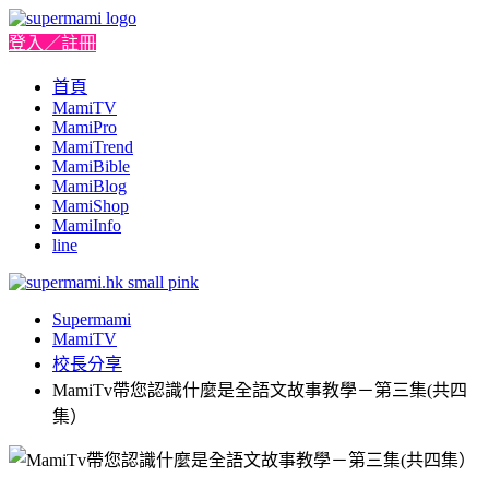
登入／註冊
首頁
MamiTV
MamiPro
MamiTrend
MamiBible
MamiBlog
MamiShop
MamiInfo
line
Supermami
MamiTV
校長分享
MamiTv帶您認識什麼是全語文故事教學－第三集(共四
集）