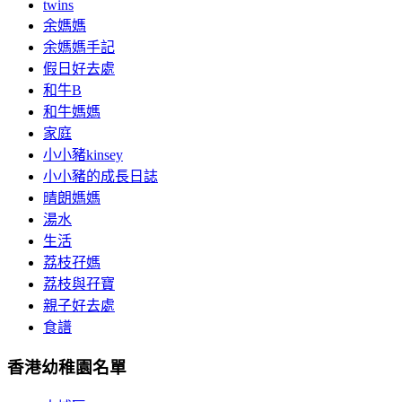
twins
余媽媽
余媽媽手記
假日好去處
和牛B
和牛媽媽
家庭
小小豬kinsey
小小豬的成長日誌
晴朗媽媽
湯水
生活
荔枝孖媽
荔枝與孖寶
親子好去處
食譜
香港幼稚園名單