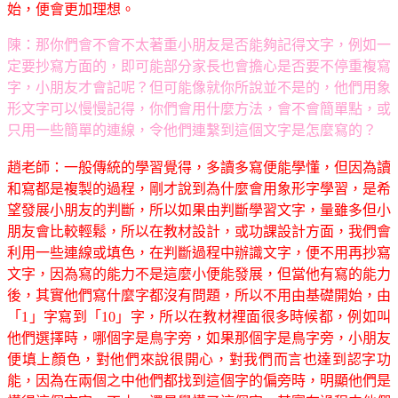
始，便會更加理想。
陳：那你們會不會不太著重小朋友是否能夠記得文字，例如一
定要抄寫方面的，即可能部分家長也會擔心是否要不停重複寫
字，小朋友才會記呢？但可能像就你所說並不是的，他們用象
形文字可以慢慢記得，你們會用什麼方法，會不會簡單點，或
只用一些簡單的連線，令他們連繫到這個文字是怎麼寫的？
趙老師：一般傳統的學習覺得，多讀多寫便能學懂，但因為讀
和寫都是複製的過程，剛才說到為什麼會用象形字學習，是希
望發展小朋友的判斷，所以如果由判斷學習文字，量雖多但小
朋友會比較輕鬆，所以在教材設計，或功課設計方面，我們會
利用一些連線或填色，在判斷過程中辦識文字，便不用再抄寫
文字，因為寫的能力不是這麼小便能發展，但當他有寫的能力
後，其實他們寫什麼字都沒有問題，所以不用由基礎開始，由
「1」字寫到「10」字，所以在教材裡面很多時候都，例如叫
他們選擇時，哪個字是鳥字旁，如果那個字是鳥字旁，小朋友
便填上顏色，對他們來說很開心，對我們而言也達到認字功
能，因為在兩個之中他們都找到這個字的偏旁時，明顯他們是