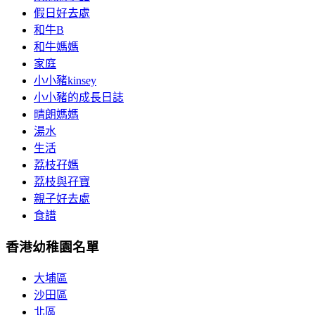
假日好去處
和牛B
和牛媽媽
家庭
小小豬kinsey
小小豬的成長日誌
晴朗媽媽
湯水
生活
荔枝孖媽
荔枝與孖寶
親子好去處
食譜
香港幼稚園名單
大埔區
沙田區
北區