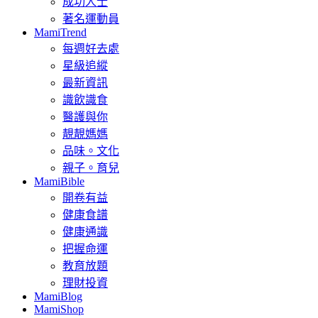
成功人士
著名運動員
MamiTrend
每週好去處
星級追縱
最新資訊
識飲識食
醫護與你
靚靚媽媽
品味。文化
親子。育兒
MamiBible
開卷有益
健康食譜
健康通識
把握命運
教育放題
理財投資
MamiBlog
MamiShop