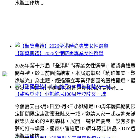
水瓶工作坊...
【頒獎典禮】2026全港時尚專業女性選舉
2026年第十六屆「全港時尚專業女性選舉」頒獎典禮暨
閉幕禮，於日前圓滿結束，本屆選舉以「琥珀如美．聚
煥城光」為主題，經過獨立專業評審團的嚴格甄選，最
終誕生7位兼具卓越實力與社會責任感的得獎者......
【甜蜜登陸】小熊維尼100周年登陸又一城
今個夏天由8月6日至9月3日小熊維尼100周年慶典期間限
定期間限定店甜蜜登陸又一城，邀請大家一起走進充滿
歡樂與童心的百畝森林，展開一場限定慶典！設有多個
夢幻打卡場景，獨家小熊維尼100周年限定精品，DIY香
水瓶工作坊...