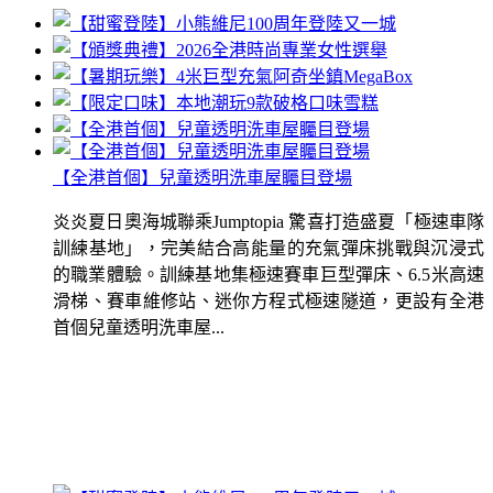
【全港首個】兒童透明洗車屋矚目登場
炎炎夏日奧海城聯乘Jumptopia 驚喜打造盛夏「極速車隊
訓練基地」，完美結合高能量的充氣彈床挑戰與沉浸式
的職業體驗。訓練基地集極速賽車巨型彈床、6.5米高速
滑梯、賽車維修站、迷你方程式極速隧道，更設有全港
首個兒童透明洗車屋...