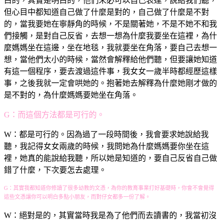
白的，其實是明白的，他們未必可以自己表達，說給我們聽，
但心目中都知道自己做了什麼是對的，自己做了什麼是不對
的，當我要她在寧靜角的時候，不是關著她，不是不她不和我
們接觸，是對自己反省，去想一想為什麼我要坐在這裡，為什
麼媽媽坐在這邊，坐在地毯，我就要坐在角落，要自己去想一
想，當他們太小的時候，當然會解釋給他們聽，但要讓她知道
有這一個程序，要去渡過這件事，我女女一歲半時都經歷這樣
事，之後我就一定會哄她的。抱著她去解釋為什麼她剛才做的
是不對的，為什麼媽媽要她坐在角落。
G：而這個方法都是可行的。
W：都是可行的。因為過了一段時間後，我會要求她說給我
聽，我記得女女兩歲的時候，我問她為什麼媽媽要你坐在這
裡，她真的能說給我聽，所以她是知道的，要自己反省自己做
錯了什麼，下次要怎去處理。
G：其實我都知道你修讀了很多幼教的文憑，為你的教育事業打好基礎時，你會不會覺得
這些文憑讓你可以明白多點小朋友，而對仔女都多一份了解。
W：絕對是的，其實當時我是為了他們而去讀書的，我當初沒