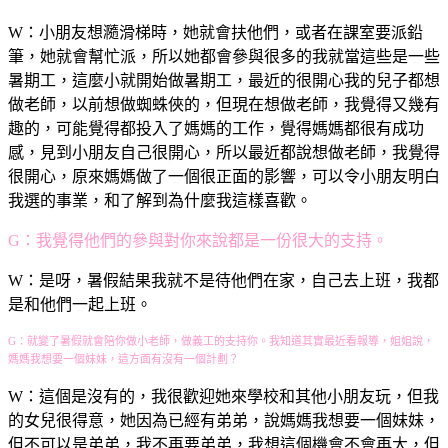
W：小朋友想瀡滑梯時，她就會扶他們，或者在課室要派鉛
筆，她就會幫忙派，所以她都會參與很多的我就當這些是一些
暑期工，這麼小就開始做暑期工，最近的很開心我的兒子都想
做老師，以前想做蜘蛛俠的，但現在想做老師，我覺得又幾有
趣的，可能覺得都投入了媽媽的工作，覺得媽媽都很有成功
感，見到小朋友自己很開心，所以最近都說想做老師，我覺得
很開心，原來媽媽做了一個很正面的影響，可以令小朋友明白
我選的事業，和了解到為什麼我這樣喜歡。
G：我覺得他們的參與對你來說都是一份很大的支持。
W：是呀，暑假結果我就不是待他們在家，自己去上班，我都
是和他們一起上班。
G：就變了暑假就會陪你做小老師，做義工的支持你。我知道其實最近看報導，姐姐說，
媽媽我想要一個妹妹，這方面有沒有一個計劃？
W：這個是沒有的，我很歡迎她來學校和其他小朋友玩，但我
的女兒很得意，她因為已經有弟弟，說媽媽我想要一個妹妹，
但不可以是弟弟，我不再要弟弟，我想這個機會不會再大，但