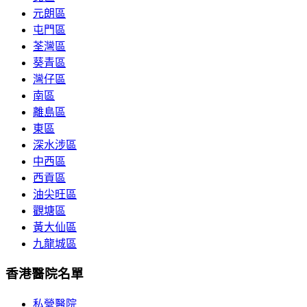
元朗區
屯門區
荃灣區
葵青區
灣仔區
南區
離島區
東區
深水涉區
中西區
西貢區
油尖旺區
觀塘區
黃大仙區
九龍城區
香港醫院名單
私營醫院