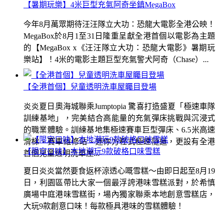
【暑期玩樂】4米巨型充氣阿奇坐鎮MegaBox
今年8月萬眾期待汪汪隊立大功：恐龍大電影全港公映！
MegaBox於8月1至31日隆重呈獻全港首個以電影為主題
的【MegaBox x《汪汪隊立大功：恐龍大電影》暑期玩
樂站】！4米的電影主題巨型充氣警犬阿奇（Chase）...
【全港首個】兒童透明洗車屋矚目登場
炎炎夏日奧海城聯乘Jumptopia 驚喜打造盛夏「極速車隊
訓練基地」，完美結合高能量的充氣彈床挑戰與沉浸式
的職業體驗。訓練基地集極速賽車巨型彈床、6.5米高速
滑梯、賽車維修站、迷你方程式極速隧道，更設有全港
【限定口味】本地潮玩9款破格口味雪糕
首個兒童透明洗車屋...
夏日炎炎當然要食返杯涼透心嘅雪糕～由即日起至8月19
日，利園區帶比大家一個最浮誇港味雪糕派對，於希慎
廣場中庭港味雪糕街，場內獨家聯乘本地創意雪糕店，
大玩9款創意口味！每款極具港味的雪糕體驗！