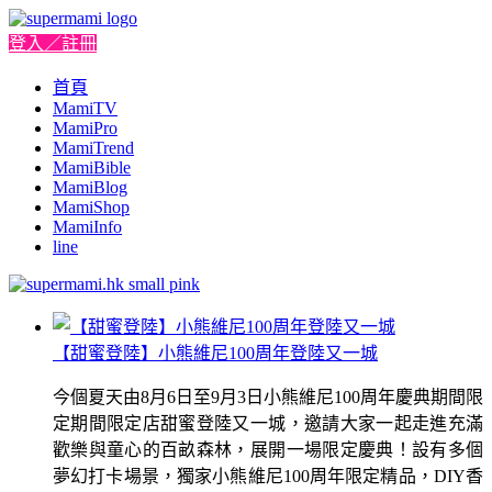
登入／註冊
首頁
MamiTV
MamiPro
MamiTrend
MamiBible
MamiBlog
MamiShop
MamiInfo
line
【甜蜜登陸】小熊維尼100周年登陸又一城
今個夏天由8月6日至9月3日小熊維尼100周年慶典期間限
定期間限定店甜蜜登陸又一城，邀請大家一起走進充滿
歡樂與童心的百畝森林，展開一場限定慶典！設有多個
夢幻打卡場景，獨家小熊維尼100周年限定精品，DIY香