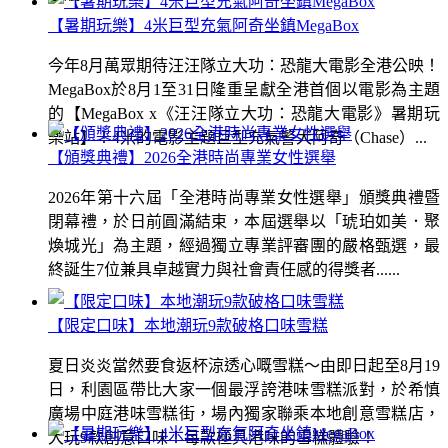
【暑期玩樂】4米巨型充氣阿奇坐鎮MegaBox
今年8月萬眾期待汪汪隊立大功：恐龍大電影全港公映！
MegaBox於8月1至31日隆重呈獻全港首個以電影為主題
的【MegaBox x《汪汪隊立大功：恐龍大電影》暑期玩
樂站】！4米的電影主題巨型充氣警犬阿奇（Chase）...
【頒獎典禮】2026全港時尚專業女性選舉
2026年第十六屆「全港時尚專業女性選舉」頒獎典禮暨
閉幕禮，於日前圓滿結束，本屆選舉以「琥珀如美．聚
煥城光」為主題，經過獨立專業評審團的嚴格甄選，最
終誕生7位兼具卓越實力與社會責任感的得獎者......
【限定口味】本地潮玩9款破格口味雪糕
夏日炎炎當然要食返杯涼透心嘅雪糕～由即日起至8月19
日，利園區帶比大家一個最浮誇港味雪糕派對，於希慎
廣場中庭港味雪糕街，場內獨家聯乘本地創意雪糕店，
大玩9款創意口味！每款極具港味的雪糕體驗！