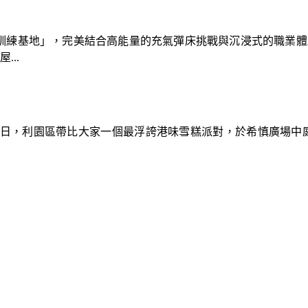
速車隊訓練基地」，完美結合高能量的充氣彈床挑戰與沉浸式的職業
..
9日，利園區帶比大家一個最浮誇港味雪糕派對，於希慎廣場中