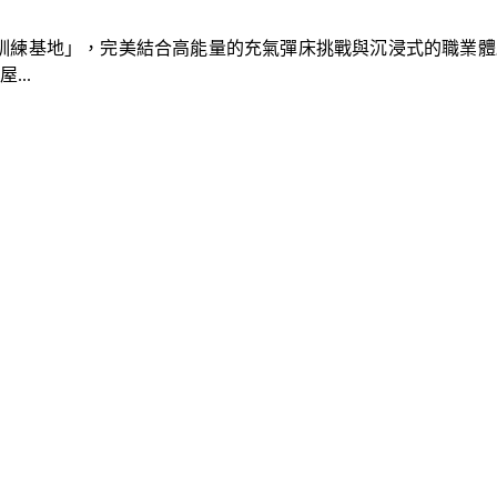
速車隊訓練基地」，完美結合高能量的充氣彈床挑戰與沉浸式的職業
..