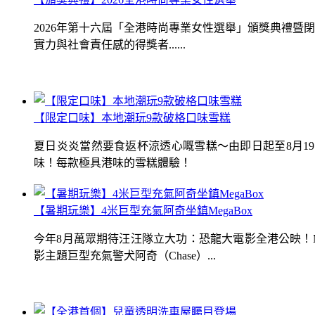
2026年第十六屆「全港時尚專業女性選舉」頒獎典禮
實力與社會責任感的得獎者......
【限定口味】本地潮玩9款破格口味雪糕
夏日炎炎當然要食返杯涼透心嘅雪糕～由即日起至8月1
味！每款極具港味的雪糕體驗！
【暑期玩樂】4米巨型充氣阿奇坐鎮MegaBox
今年8月萬眾期待汪汪隊立大功：恐龍大電影全港公映！Me
影主題巨型充氣警犬阿奇（Chase）...