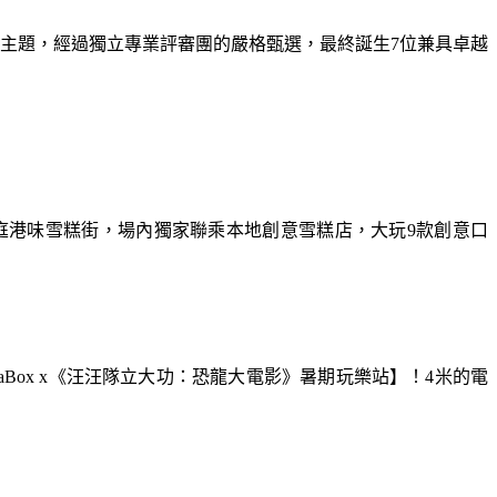
為主題，經過獨立專業評審團的嚴格甄選，最終誕生7位兼具卓越
庭港味雪糕街，場內獨家聯乘本地創意雪糕店，大玩9款創意口
aBox x《汪汪隊立大功：恐龍大電影》暑期玩樂站】！4米的電