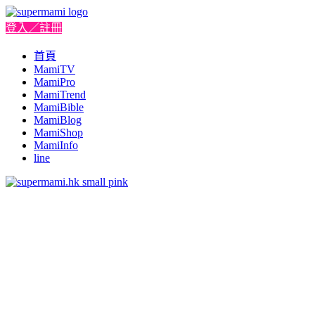
登入／註冊
首頁
MamiTV
MamiPro
MamiTrend
MamiBible
MamiBlog
MamiShop
MamiInfo
line