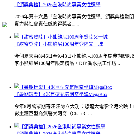
【頒獎典禮】2026全港時尚專業女性選舉
2026年第十六屆「全港時尚專業女性選舉」頒獎典禮
實力與社會責任感的得獎者......
【甜蜜登陸】小熊維尼100周年登陸又一城
今個夏天由8月6日至9月3日小熊維尼100周年慶典期
家小熊維尼100周年限定精品，DIY香水瓶工作坊...
【暑期玩樂】4米巨型充氣阿奇坐鎮MegaBox
今年8月萬眾期待汪汪隊立大功：恐龍大電影全港公映！Me
影主題巨型充氣警犬阿奇（Chase）...
【頒獎典禮】2026全港時尚專業女性選舉