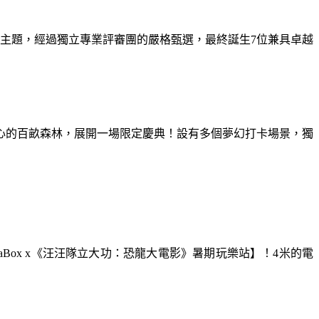
為主題，經過獨立專業評審團的嚴格甄選，最終誕生7位兼具卓越
童心的百畝森林，展開一場限定慶典！設有多個夢幻打卡場景，獨
aBox x《汪汪隊立大功：恐龍大電影》暑期玩樂站】！4米的電