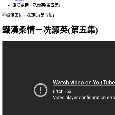
鐵漢柔情－冼灝英(第五集)
鐵漢柔情－冼灝英(第五集)