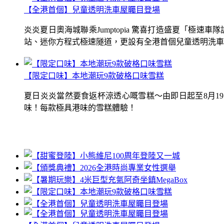
【全港首個】兒童透明洗車屋矚目登場
炎炎夏日奧海城聯乘Jumptopia 驚喜打造盛夏「極
站、迷你方程式極速隧道，更設有全港首個兒童透明洗車屋.
【限定口味】本地潮玩9款破格口味雪糕
夏日炎炎當然要食返杯涼透心嘅雪糕～由即日起至8月1
味！每款極具港味的雪糕體驗！