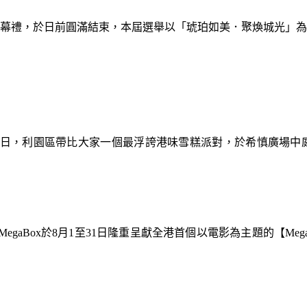
暨閉幕禮，於日前圓滿結束，本屆選舉以「琥珀如美．聚煥城光」
9日，利園區帶比大家一個最浮誇港味雪糕派對，於希慎廣場中
gaBox於8月1至31日隆重呈獻全港首個以電影為主題的【Meg