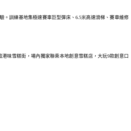
體驗。訓練基地集極速賽車巨型彈床、6.5米高速滑梯、賽車維修
庭港味雪糕街，場內獨家聯乘本地創意雪糕店，大玩9款創意口