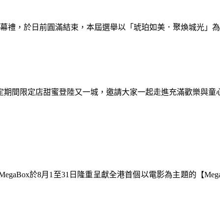
暨閉幕禮，於日前圓滿結束，本屆選舉以「琥珀如美．聚煥城光」
間限定期間限定店甜蜜登陸又一城，邀請大家一起走進充滿歡樂與
gaBox於8月1至31日隆重呈獻全港首個以電影為主題的【Meg