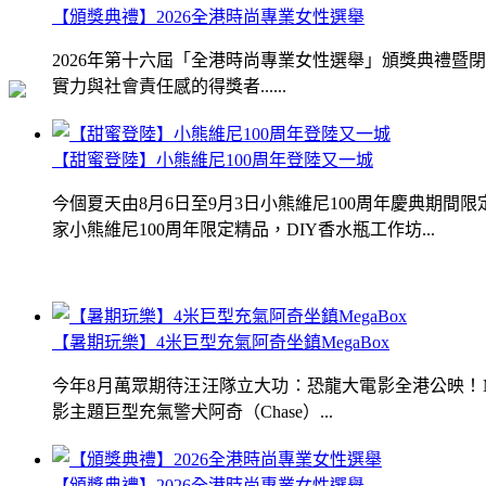
【頒獎典禮】2026全港時尚專業女性選舉
2026年第十六屆「全港時尚專業女性選舉」頒獎典禮
實力與社會責任感的得獎者......
【甜蜜登陸】小熊維尼100周年登陸又一城
今個夏天由8月6日至9月3日小熊維尼100周年慶典期
家小熊維尼100周年限定精品，DIY香水瓶工作坊...
【暑期玩樂】4米巨型充氣阿奇坐鎮MegaBox
今年8月萬眾期待汪汪隊立大功：恐龍大電影全港公映！Me
影主題巨型充氣警犬阿奇（Chase）...
【頒獎典禮】2026全港時尚專業女性選舉