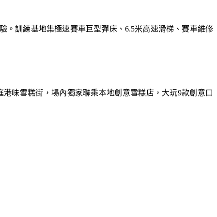
體驗。訓練基地集極速賽車巨型彈床、6.5米高速滑梯、賽車維修
庭港味雪糕街，場內獨家聯乘本地創意雪糕店，大玩9款創意口