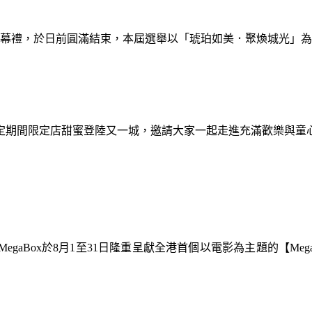
暨閉幕禮，於日前圓滿結束，本屆選舉以「琥珀如美．聚煥城光」
間限定期間限定店甜蜜登陸又一城，邀請大家一起走進充滿歡樂與
gaBox於8月1至31日隆重呈獻全港首個以電影為主題的【Meg