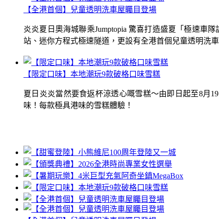
【全港首個】兒童透明洗車屋矚目登場
炎炎夏日奧海城聯乘Jumptopia 驚喜打造盛夏「極
站、迷你方程式極速隧道，更設有全港首個兒童透明洗車屋.
【限定口味】本地潮玩9款破格口味雪糕
夏日炎炎當然要食返杯涼透心嘅雪糕～由即日起至8月1
味！每款極具港味的雪糕體驗！