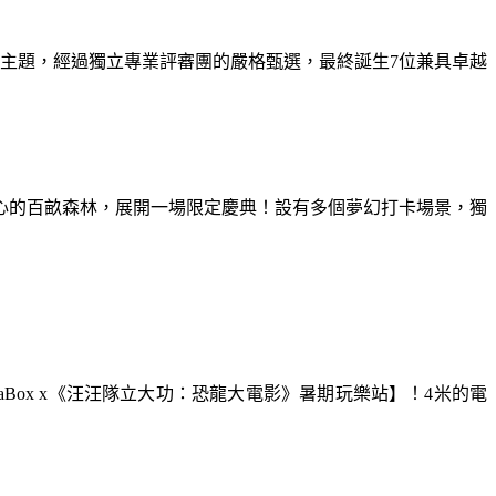
為主題，經過獨立專業評審團的嚴格甄選，最終誕生7位兼具卓越
童心的百畝森林，展開一場限定慶典！設有多個夢幻打卡場景，獨
aBox x《汪汪隊立大功：恐龍大電影》暑期玩樂站】！4米的電