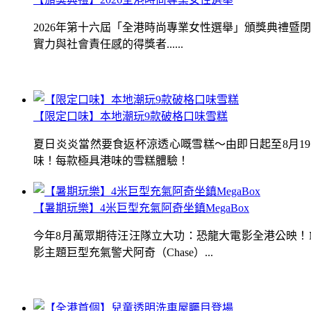
2026年第十六屆「全港時尚專業女性選舉」頒獎典禮
實力與社會責任感的得獎者......
【限定口味】本地潮玩9款破格口味雪糕
夏日炎炎當然要食返杯涼透心嘅雪糕～由即日起至8月1
味！每款極具港味的雪糕體驗！
【暑期玩樂】4米巨型充氣阿奇坐鎮MegaBox
今年8月萬眾期待汪汪隊立大功：恐龍大電影全港公映！Me
影主題巨型充氣警犬阿奇（Chase）...