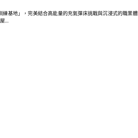
速車隊訓練基地」，完美結合高能量的充氣彈床挑戰與沉浸式的職業
..