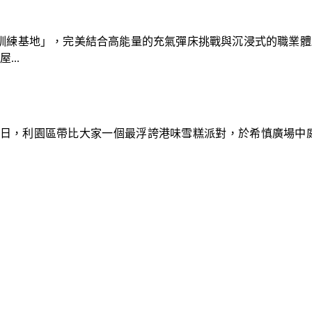
速車隊訓練基地」，完美結合高能量的充氣彈床挑戰與沉浸式的職業
..
9日，利園區帶比大家一個最浮誇港味雪糕派對，於希慎廣場中