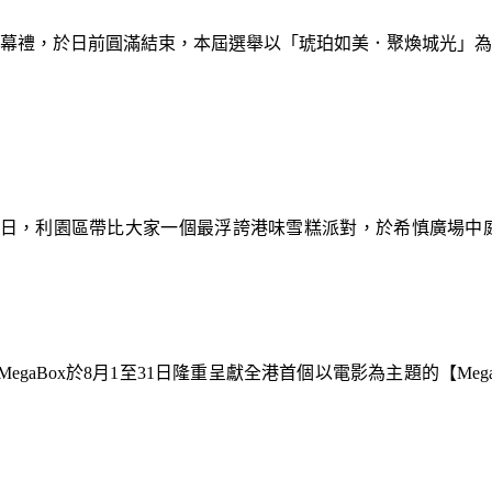
暨閉幕禮，於日前圓滿結束，本屆選舉以「琥珀如美．聚煥城光」
9日，利園區帶比大家一個最浮誇港味雪糕派對，於希慎廣場中
gaBox於8月1至31日隆重呈獻全港首個以電影為主題的【Meg