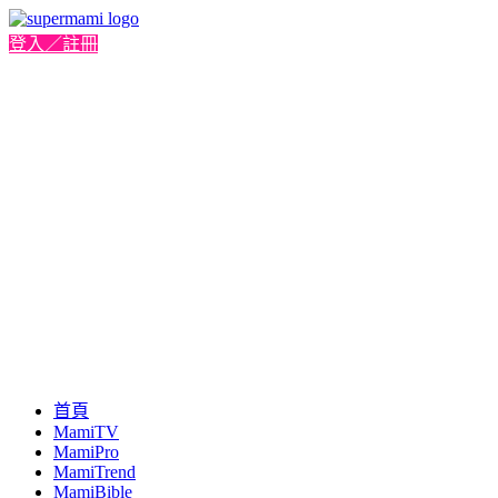
登入／註冊
首頁
MamiTV
MamiPro
MamiTrend
MamiBible