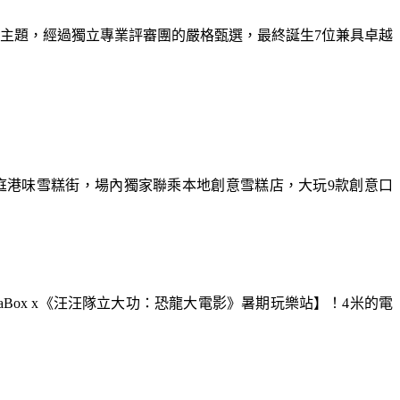
為主題，經過獨立專業評審團的嚴格甄選，最終誕生7位兼具卓越
庭港味雪糕街，場內獨家聯乘本地創意雪糕店，大玩9款創意口
aBox x《汪汪隊立大功：恐龍大電影》暑期玩樂站】！4米的電