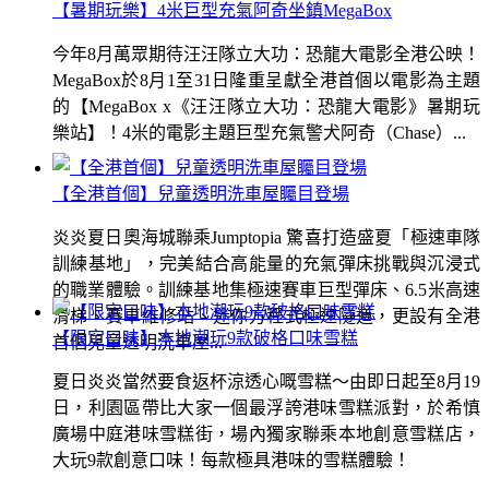
【暑期玩樂】4米巨型充氣阿奇坐鎮MegaBox
今年8月萬眾期待汪汪隊立大功：恐龍大電影全港公映！
MegaBox於8月1至31日隆重呈獻全港首個以電影為主題
的【MegaBox x《汪汪隊立大功：恐龍大電影》暑期玩
樂站】！4米的電影主題巨型充氣警犬阿奇（Chase）...
【全港首個】兒童透明洗車屋矚目登場
炎炎夏日奧海城聯乘Jumptopia 驚喜打造盛夏「極速車隊
訓練基地」，完美結合高能量的充氣彈床挑戰與沉浸式
的職業體驗。訓練基地集極速賽車巨型彈床、6.5米高速
滑梯、賽車維修站、迷你方程式極速隧道，更設有全港
【限定口味】本地潮玩9款破格口味雪糕
首個兒童透明洗車屋...
夏日炎炎當然要食返杯涼透心嘅雪糕～由即日起至8月19
日，利園區帶比大家一個最浮誇港味雪糕派對，於希慎
廣場中庭港味雪糕街，場內獨家聯乘本地創意雪糕店，
大玩9款創意口味！每款極具港味的雪糕體驗！