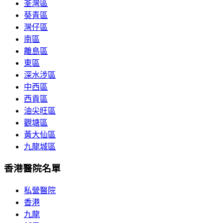
荃灣區
葵青區
灣仔區
南區
離島區
東區
深水涉區
中西區
西貢區
油尖旺區
觀塘區
黃大仙區
九龍城區
香港醫院名單
私營醫院
香港
九龍