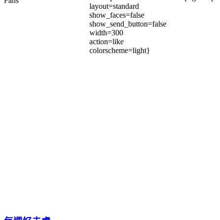
Fans
layout=standard
show_faces=false
show_send_button=false
width=300
action=like
colorscheme=light}