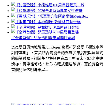
【全港首個】兒童透明洗車屋矚目登場
炎炎夏日奧海城聯乘Jumptopia 驚喜打造盛夏「極速車隊
訓練基地」，完美結合高能量的充氣彈床挑戰與沉浸式
的職業體驗。訓練基地集極速賽車巨型彈床、6.5米高速
滑梯、賽車維修站、迷你方程式極速隧道，更設有全港
首個兒童透明洗車屋...