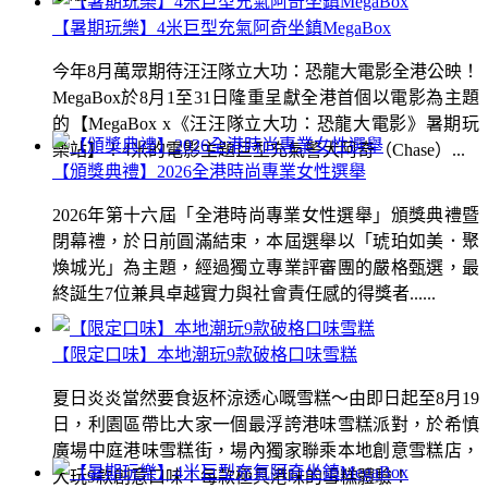
【暑期玩樂】4米巨型充氣阿奇坐鎮MegaBox
今年8月萬眾期待汪汪隊立大功：恐龍大電影全港公映！
MegaBox於8月1至31日隆重呈獻全港首個以電影為主題
的【MegaBox x《汪汪隊立大功：恐龍大電影》暑期玩
樂站】！4米的電影主題巨型充氣警犬阿奇（Chase）...
【頒獎典禮】2026全港時尚專業女性選舉
2026年第十六屆「全港時尚專業女性選舉」頒獎典禮暨
閉幕禮，於日前圓滿結束，本屆選舉以「琥珀如美．聚
煥城光」為主題，經過獨立專業評審團的嚴格甄選，最
終誕生7位兼具卓越實力與社會責任感的得獎者......
【限定口味】本地潮玩9款破格口味雪糕
夏日炎炎當然要食返杯涼透心嘅雪糕～由即日起至8月19
日，利園區帶比大家一個最浮誇港味雪糕派對，於希慎
廣場中庭港味雪糕街，場內獨家聯乘本地創意雪糕店，
大玩9款創意口味！每款極具港味的雪糕體驗！