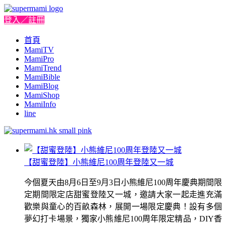
登入／註冊
首頁
MamiTV
MamiPro
MamiTrend
MamiBible
MamiBlog
MamiShop
MamiInfo
line
【甜蜜登陸】小熊維尼100周年登陸又一城
今個夏天由8月6日至9月3日小熊維尼100周年慶典期間限
定期間限定店甜蜜登陸又一城，邀請大家一起走進充滿
歡樂與童心的百畝森林，展開一場限定慶典！設有多個
夢幻打卡場景，獨家小熊維尼100周年限定精品，DIY香