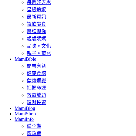
每週好去處
星級追縱
最新資訊
識飲識食
醫護與你
靚靚媽媽
品味。文化
親子。育兒
MamiBible
開卷有益
健康食譜
健康通識
把握命運
教育放題
理財投資
MamiBlog
MamiShop
MamiInfo
備孕期
懷孕期