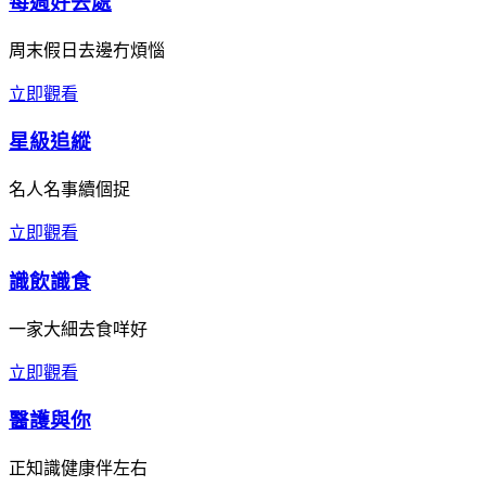
每週好去處
周末假日去邊冇煩惱
立即觀看
星級追縱
名人名事續個捉
立即觀看
識飲識食
一家大細去食咩好
立即觀看
醫護與你
正知識健康伴左右