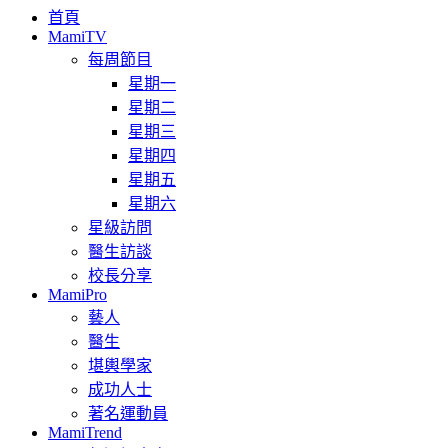
首頁
MamiTV
每周節目
星期一
星期二
星期三
星期四
星期五
星期六
星級訪問
醫生訪談
校長分享
MamiPro
藝人
醫生
堪輿學家
成功人士
著名運動員
MamiTrend