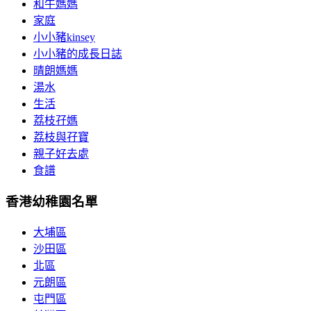
和牛媽媽
家庭
小小豬kinsey
小小豬的成長日誌
晴朗媽媽
湯水
生活
荔枝孖媽
荔枝與孖寶
親子好去處
食譜
香港幼稚園名單
大埔區
沙田區
北區
元朗區
屯門區