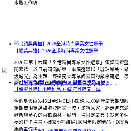
水瓶工作坊...
【頒獎典禮】2026全港時尚專業女性選舉
2026年第十六屆「全港時尚專業女性選舉」頒獎典禮暨
閉幕禮，於日前圓滿結束，本屆選舉以「琥珀如美．聚
煥城光」為主題，經過獨立專業評審團的嚴格甄選，最
終誕生7位兼具卓越實力與社會責任感的得獎者......
【甜蜜登陸】小熊維尼100周年登陸又一城
今個夏天由8月6日至9月3日小熊維尼100周年慶典期間限
定期間限定店甜蜜登陸又一城，邀請大家一起走進充滿
歡樂與童心的百畝森林，展開一場限定慶典！設有多個
夢幻打卡場景，獨家小熊維尼100周年限定精品，DIY香
水瓶工作坊...