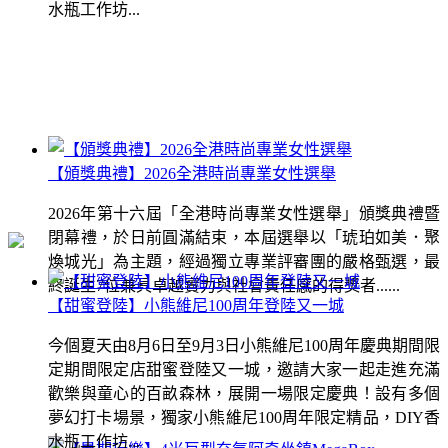
水瓶工作坊...
【頒獎典禮】2026全港時尚專業女性選舉
2026年第十六屆「全港時尚專業女性選舉」頒獎典禮暨
閉幕禮，於日前圓滿結束，本屆選舉以「琥珀如美．聚
煥城光」為主題，經過獨立專業評審團的嚴格甄選，最
終誕生7位兼具卓越實力與社會責任感的得獎者......
【甜蜜登陸】小熊維尼100周年登陸又一城
今個夏天由8月6日至9月3日小熊維尼100周年慶典期間限
定期間限定店甜蜜登陸又一城，邀請大家一起走進充滿
歡樂與童心的百畝森林，展開一場限定慶典！設有多個
夢幻打卡場景，獨家小熊維尼100周年限定精品，DIY香
水瓶工作坊...