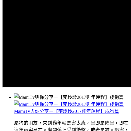
MamiTv與你分享－【麥玲玲2017雞年運程】戌狗篇
屬狗的朋友，來到雞年就是害太歲，害即是陷害，即在
這年內容易在人際關係上受到衝擊，或者是被人陷害，