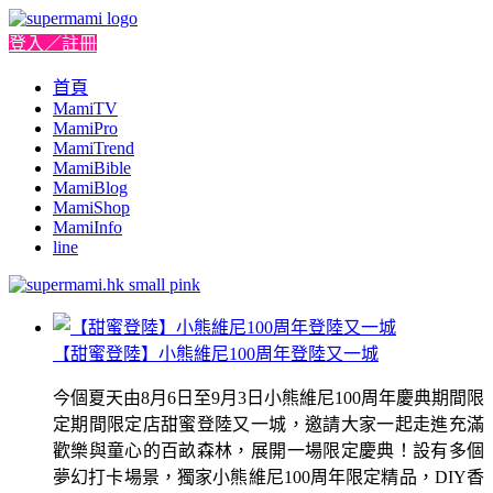
登入／註冊
首頁
MamiTV
MamiPro
MamiTrend
MamiBible
MamiBlog
MamiShop
MamiInfo
line
【甜蜜登陸】小熊維尼100周年登陸又一城
今個夏天由8月6日至9月3日小熊維尼100周年慶典期間限
定期間限定店甜蜜登陸又一城，邀請大家一起走進充滿
歡樂與童心的百畝森林，展開一場限定慶典！設有多個
夢幻打卡場景，獨家小熊維尼100周年限定精品，DIY香