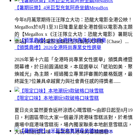
【暑期玩樂】4米巨型充氣阿奇坐鎮MegaBox
今年8月萬眾期待汪汪隊立大功：恐龍大電影全港公映！
MegaBox於8月1至31日隆重呈獻全港首個以電影為主題
的【MegaBox x《汪汪隊立大功：恐龍大電影》暑期玩
樂站】！4米的電影主題巨型充氣警犬阿奇（Chase）...
【頒獎典禮】2026全港時尚專業女性選舉
2026年第十六屆「全港時尚專業女性選舉」頒獎典禮暨
閉幕禮，於日前圓滿結束，本屆選舉以「琥珀如美．聚
煥城光」為主題，經過獨立專業評審團的嚴格甄選，最
終誕生7位兼具卓越實力與社會責任感的得獎者......
【限定口味】本地潮玩9款破格口味雪糕
夏日炎炎當然要食返杯涼透心嘅雪糕～由即日起至8月19
日，利園區帶比大家一個最浮誇港味雪糕派對，於希慎
廣場中庭港味雪糕街，場內獨家聯乘本地創意雪糕店，
大玩9款創意口味！每款極具港味的雪糕體驗！