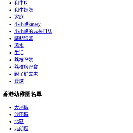
和牛B
和牛媽媽
家庭
小小豬kinsey
小小豬的成長日誌
晴朗媽媽
湯水
生活
荔枝孖媽
荔枝與孖寶
親子好去處
食譜
香港幼稚園名單
大埔區
沙田區
北區
元朗區