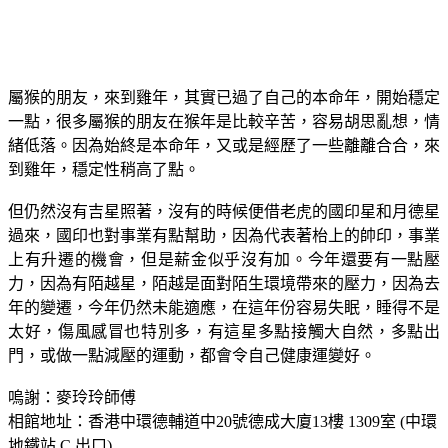
屬猴的朋友，來到雞年，其實已過了自己的本命年，開始穩定
一點，很多屬猴的朋友在猴年是比較辛苦，容易胡思亂想，情
緒低落。因為始終是本命年，又或是經歷了一些離離合合，來
到雞年，穩定性稍高了點。
但仍然沒有吉星照著，沒有的時候便借老虎的國印星和月德星
過來，國印也對事業有點幫助，因為代表著枱上的帥印，事業
上有升遷的機會，但是薪金似乎沒有加。今年還要有一點壓
力，因為有陌越星，陌越是面對陌生環境帶來的壓力，因為去
年的變遷，今年仍然未能適應，在這年份容易失眠，睡得不是
太好，傷風感冒也特別多，有這星多點接觸大自然，多點出
門，或做一點減壓的運動，都會令自己健康運變好。
嗚謝：麥玲玲師傅
相館地址：香港中環德輔道中20號德成大廈13樓 1309室 (中環
地鐵站 C 出口)