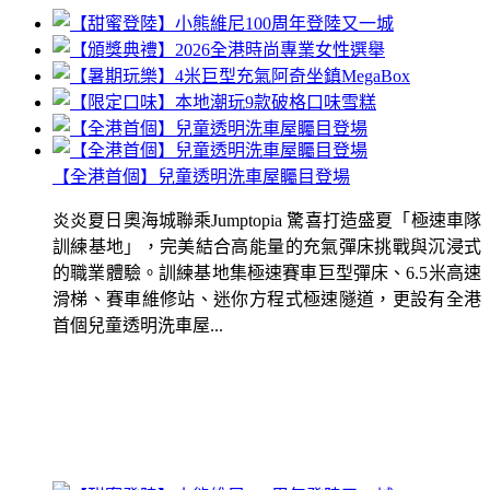
【全港首個】兒童透明洗車屋矚目登場
炎炎夏日奧海城聯乘Jumptopia 驚喜打造盛夏「極速車隊
訓練基地」，完美結合高能量的充氣彈床挑戰與沉浸式
的職業體驗。訓練基地集極速賽車巨型彈床、6.5米高速
滑梯、賽車維修站、迷你方程式極速隧道，更設有全港
首個兒童透明洗車屋...