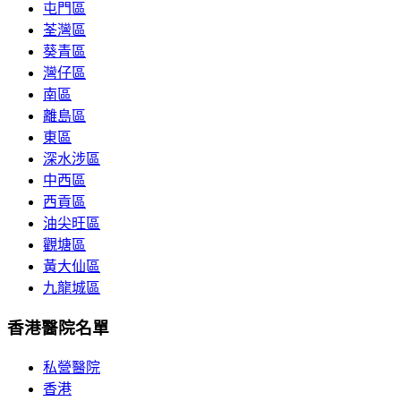
屯門區
荃灣區
葵青區
灣仔區
南區
離島區
東區
深水涉區
中西區
西貢區
油尖旺區
觀塘區
黃大仙區
九龍城區
香港醫院名單
私營醫院
香港