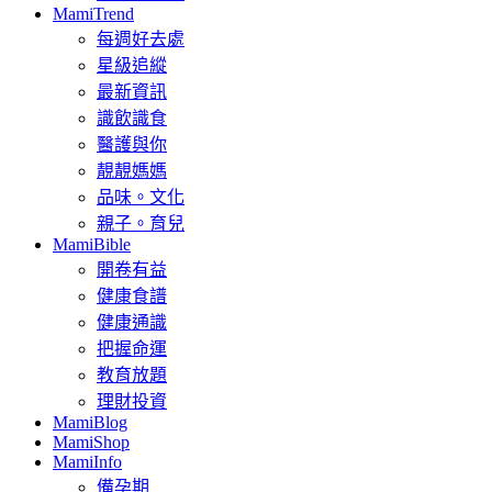
MamiTrend
每週好去處
星級追縱
最新資訊
識飲識食
醫護與你
靚靚媽媽
品味。文化
親子。育兒
MamiBible
開卷有益
健康食譜
健康通識
把握命運
教育放題
理財投資
MamiBlog
MamiShop
MamiInfo
備孕期