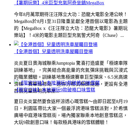
【暑期玩樂】4米巨型充氣阿奇坐鎮MegaBox
今年8月萬眾期待汪汪隊立大功：恐龍大電影全港公映！
MegaBox於8月1至31日隆重呈獻全港首個以電影為主題
的【MegaBox x《汪汪隊立大功：恐龍大電影》暑期玩
樂站】！4米的電影主題巨型充氣警犬阿奇（Chase）...
【全港首個】兒童透明洗車屋矚目登場
炎炎夏日奧海城聯乘Jumptopia 驚喜打造盛夏「極速車隊
訓練基地」，完美結合高能量的充氣彈床挑戰與沉浸式
的職業體驗。訓練基地集極速賽車巨型彈床、6.5米高速
滑梯、賽車維修站、迷你方程式極速隧道，更設有全港
【限定口味】本地潮玩9款破格口味雪糕
首個兒童透明洗車屋...
夏日炎炎當然要食返杯涼透心嘅雪糕～由即日起至8月19
日，利園區帶比大家一個最浮誇港味雪糕派對，於希慎
廣場中庭港味雪糕街，場內獨家聯乘本地創意雪糕店，
大玩9款創意口味！每款極具港味的雪糕體驗！