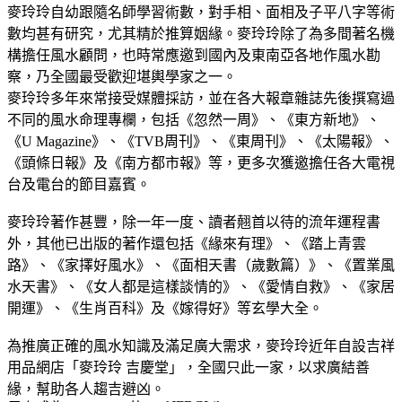
麥玲玲自幼跟隨名師學習術數，對手相、面相及子平八字等術
數均甚有研究，尤其精於推算姻緣。麥玲玲除了為多間著名機
構擔任風水顧問，也時常應邀到國內及東南亞各地作風水勘
察，乃全國最受歡迎堪輿學家之一。
麥玲玲多年來常接受媒體採訪，並在各大報章雜誌先後撰寫過
不同的風水命理專欄，包括《忽然一周》、《東方新地》、
《U Magazine》、《TVB周刊》、《東周刊》、《太陽報》、
《頭條日報》及《南方都市報》等，更多次獲邀擔任各大電視
台及電台的節目嘉賓。
麥玲玲著作甚豐，除一年一度、讀者翹首以待的流年運程書
外，其他已出版的著作還包括《緣來有理》、《踏上青雲
路》、《家擇好風水》、《面相天書（歲數篇）》、《置業風
水天書》、《女人都是這樣談情的》、《愛情自救》、《家居
開運》、《生肖百科》及《嫁得好》等玄學大全。
為推廣正確的風水知識及滿足廣大需求，麥玲玲近年自設吉祥
用品網店「麥玲玲 吉慶堂」，全國只此一家，以求廣結善
緣，幫助各人趨吉避凶。