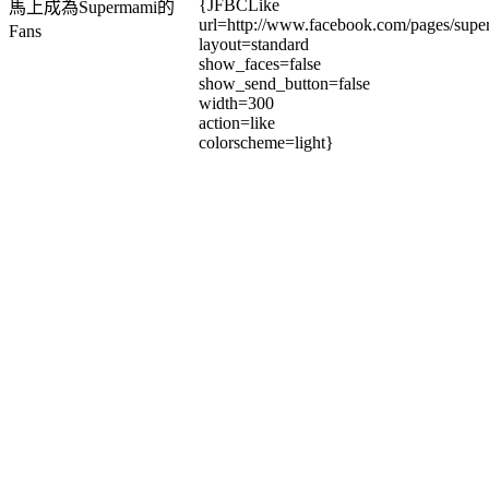
{JFBCLike
馬上成為Supermami的
url=http://www.facebook.com/pages/su
Fans
layout=standard
show_faces=false
show_send_button=false
width=300
action=like
colorscheme=light}