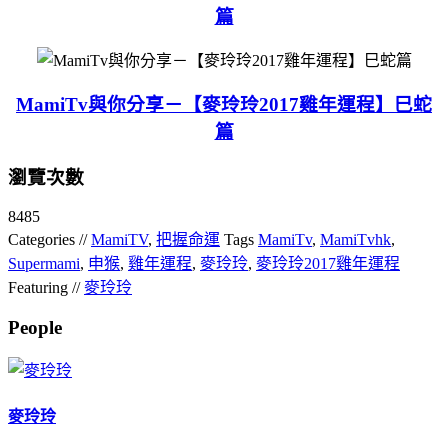
篇
MamiTv與你分享－【麥玲玲2017雞年運程】巳蛇
篇
瀏覽次數
8485
Categories //
MamiTV
,
把握命運
Tags
MamiTv
,
MamiTvhk
,
Supermami
,
申猴
,
雞年運程
,
麥玲玲
,
麥玲玲2017雞年運程
Featuring //
麥玲玲
People
麥玲玲