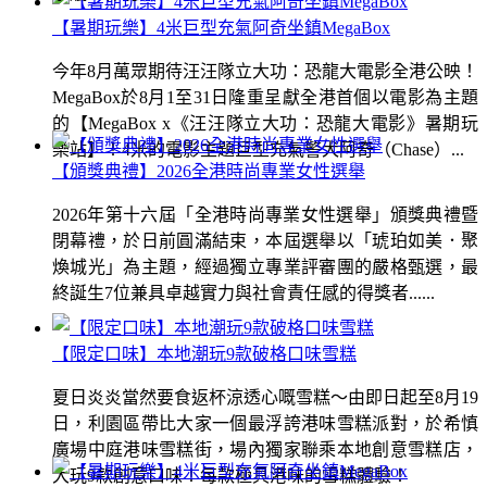
【暑期玩樂】4米巨型充氣阿奇坐鎮MegaBox
今年8月萬眾期待汪汪隊立大功：恐龍大電影全港公映！
MegaBox於8月1至31日隆重呈獻全港首個以電影為主題
的【MegaBox x《汪汪隊立大功：恐龍大電影》暑期玩
樂站】！4米的電影主題巨型充氣警犬阿奇（Chase）...
【頒獎典禮】2026全港時尚專業女性選舉
2026年第十六屆「全港時尚專業女性選舉」頒獎典禮暨
閉幕禮，於日前圓滿結束，本屆選舉以「琥珀如美．聚
煥城光」為主題，經過獨立專業評審團的嚴格甄選，最
終誕生7位兼具卓越實力與社會責任感的得獎者......
【限定口味】本地潮玩9款破格口味雪糕
夏日炎炎當然要食返杯涼透心嘅雪糕～由即日起至8月19
日，利園區帶比大家一個最浮誇港味雪糕派對，於希慎
廣場中庭港味雪糕街，場內獨家聯乘本地創意雪糕店，
大玩9款創意口味！每款極具港味的雪糕體驗！