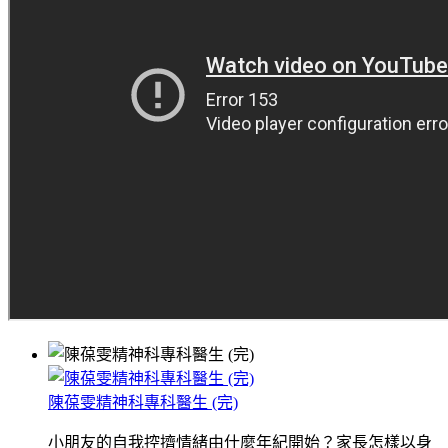
陳葆雯精神科專科醫生 (完)
小朋友的自我控擠情緒由什麼年紀開始？家長怎樣以身