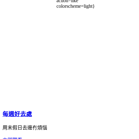
action=like
colorscheme=light}
每週好去處
周末假日去邊冇煩惱