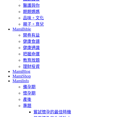
醫護與你
靚靚媽媽
品味。文化
親子。育兒
MamiBible
開卷有益
健康食譜
健康通識
把握命運
教育放題
理財投資
MamiBlog
MamiShop
MamiInfo
備孕期
懷孕期
產後
專題
嘗試懷孕的最佳時機