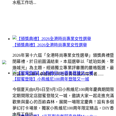
水瓶工作坊...
【頒獎典禮】2026全港時尚專業女性選舉
2026年第十六屆「全港時尚專業女性選舉」頒獎典禮暨
閉幕禮，於日前圓滿結束，本屆選舉以「琥珀如美．聚
煥城光」為主題，經過獨立專業評審團的嚴格甄選，最
終誕生7位兼具卓越實力與社會責任感的得獎者......
【甜蜜登陸】小熊維尼100周年登陸又一城
今個夏天由8月6日至9月3日小熊維尼100周年慶典期間限
定期間限定店甜蜜登陸又一城，邀請大家一起走進充滿
歡樂與童心的百畝森林，展開一場限定慶典！設有多個
夢幻打卡場景，獨家小熊維尼100周年限定精品，DIY香
水瓶工作坊...