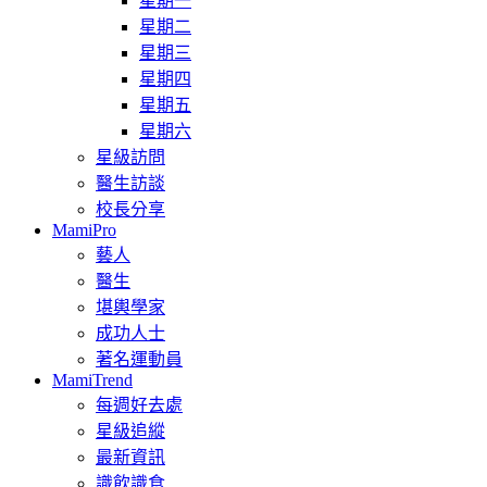
星期一
星期二
星期三
星期四
星期五
星期六
星級訪問
醫生訪談
校長分享
MamiPro
藝人
醫生
堪輿學家
成功人士
著名運動員
MamiTrend
每週好去處
星級追縱
最新資訊
識飲識食