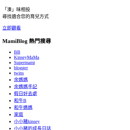
「湊」味相投
尋找適合您的育兒方式
立即觀看
MamiBlog 熱門搜尋
BB
KinseyMaMa
Supermami
blogger
twins
余媽媽
余媽媽手記
假日好去處
和牛B
和牛媽媽
家庭
小小豬kinsey
小小豬的成長日誌