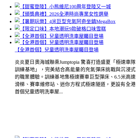
【全港首個】兒童透明洗車屋矚目登場
炎炎夏日奧海城聯乘Jumptopia 驚喜打造盛夏「極速車隊
訓練基地」，完美結合高能量的充氣彈床挑戰與沉浸式
的職業體驗。訓練基地集極速賽車巨型彈床、6.5米高速
滑梯、賽車維修站、迷你方程式極速隧道，更設有全港
首個兒童透明洗車屋...