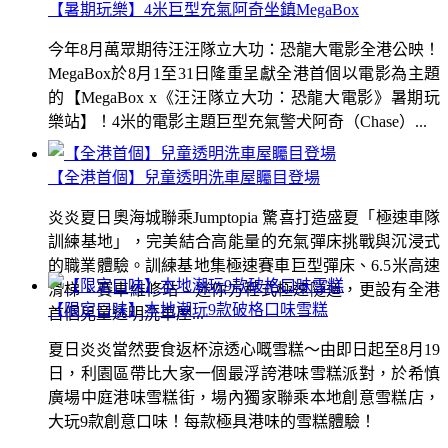
【暑期玩樂】4米巨型充氣阿奇坐鎮MegaBox
今年8月萬眾期待汪汪隊立大功：恐龍大電影全港公映！
MegaBox於8月1至31日隆重呈獻全港首個以電影為主題
的【MegaBox x《汪汪隊立大功：恐龍大電影》暑期玩
樂站】！4米的電影主題巨型充氣警犬阿奇（Chase）...
【全港首個】兒童透明洗車屋矚目登場
炎炎夏日奧海城聯乘Jumptopia 驚喜打造盛夏「極速車隊
訓練基地」，完美結合高能量的充氣彈床挑戰與沉浸式
的職業體驗。訓練基地集極速賽車巨型彈床、6.5米高速
滑梯、賽車維修站、迷你方程式極速隧道，更設有全港
【限定口味】本地潮玩9款破格口味雪糕
首個兒童透明洗車屋...
夏日炎炎當然要食返杯涼透心嘅雪糕～由即日起至8月19
日，利園區帶比大家一個最浮誇港味雪糕派對，於希慎
廣場中庭港味雪糕街，場內獨家聯乘本地創意雪糕店，
大玩9款創意口味！每款極具港味的雪糕體驗！