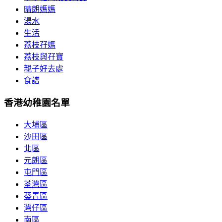
晴朗媽媽
湯水
生活
荔枝孖媽
荔枝與孖寶
親子好去處
食譜
香港幼稚園名單
大埔區
沙田區
北區
元朗區
屯門區
荃灣區
葵青區
灣仔區
南區