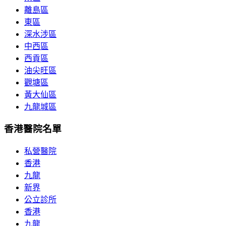
離島區
東區
深水涉區
中西區
西貢區
油尖旺區
觀塘區
黃大仙區
九龍城區
香港醫院名單
私營醫院
香港
九龍
新界
公立診所
香港
九龍