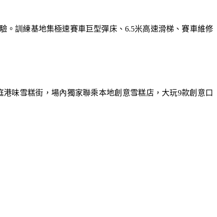
體驗。訓練基地集極速賽車巨型彈床、6.5米高速滑梯、賽車維修
庭港味雪糕街，場內獨家聯乘本地創意雪糕店，大玩9款創意口