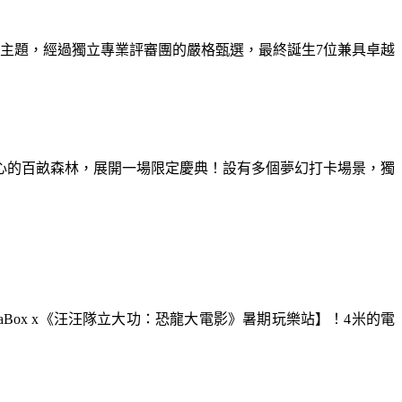
為主題，經過獨立專業評審團的嚴格甄選，最終誕生7位兼具卓越
童心的百畝森林，展開一場限定慶典！設有多個夢幻打卡場景，獨
aBox x《汪汪隊立大功：恐龍大電影》暑期玩樂站】！4米的電