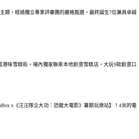
為主題，經過獨立專業評審團的嚴格甄選，最終誕生7位兼具卓越
庭港味雪糕街，場內獨家聯乘本地創意雪糕店，大玩9款創意口
aBox x《汪汪隊立大功：恐龍大電影》暑期玩樂站】！4米的電