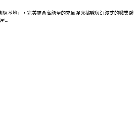
速車隊訓練基地」，完美結合高能量的充氣彈床挑戰與沉浸式的職業
..