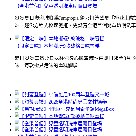
【全港首個】兒童透明洗車屋矚目登場
炎炎夏日奧海城聯乘Jumptopia 驚喜打造盛夏「極
站、迷你方程式極速隧道，更設有全港首個兒童透明洗車屋.
【限定口味】本地潮玩9款破格口味雪糕
夏日炎炎當然要食返杯涼透心嘅雪糕～由即日起至8月1
味！每款極具港味的雪糕體驗！