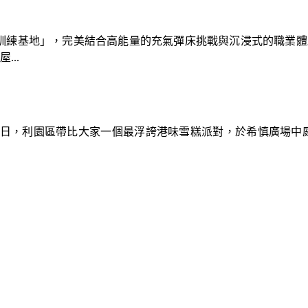
速車隊訓練基地」，完美結合高能量的充氣彈床挑戰與沉浸式的職業
..
9日，利園區帶比大家一個最浮誇港味雪糕派對，於希慎廣場中