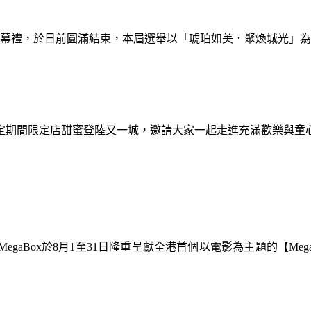
暨閉幕禮，於日前圓滿結束，本屆選舉以「琥珀如美．聚煥城光」
間限定期間限定店甜蜜登陸又一城，邀請大家一起走進充滿歡樂與
gaBox於8月1至31日隆重呈獻全港首個以電影為主題的【Meg