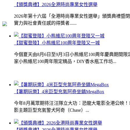
【頒獎典禮】2026全港時尚專業女性選舉
2026年第十六屆「全港時尚專業女性選舉」頒獎典禮
實力與社會責任感的得獎者......
【甜蜜登陸】小熊維尼100周年登陸又一城
今個夏天由8月6日至9月3日小熊維尼100周年慶典期
家小熊維尼100周年限定精品，DIY香水瓶工作坊...
【暑期玩樂】4米巨型充氣阿奇坐鎮MegaBox
今年8月萬眾期待汪汪隊立大功：恐龍大電影全港公映！Me
影主題巨型充氣警犬阿奇（Chase）...
【頒獎典禮】2026全港時尚專業女性選舉