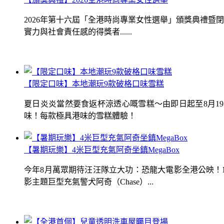
2026年第十六屆「全港時尚專業女性選舉」頒獎典禮
實力與社會責任感的得獎者......
【限定口味】本地潮玩9款破格口味雪糕
夏日炎炎當然要食返杯涼透心嘅雪糕～由即日起至8月1
味！每款極具港味的雪糕體驗！
【暑期玩樂】4米巨型充氣阿奇坐鎮MegaBox
今年8月萬眾期待汪汪隊立大功：恐龍大電影全港公映！Me
影主題巨型充氣警犬阿奇（Chase）...