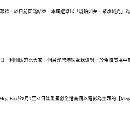
暨閉幕禮，於日前圓滿結束，本屆選舉以「琥珀如美．聚煥城光」
9日，利園區帶比大家一個最浮誇港味雪糕派對，於希慎廣場中
gaBox於8月1至31日隆重呈獻全港首個以電影為主題的【Meg