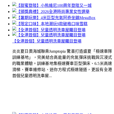
【全港首個】兒童透明洗車屋矚目登場
炎炎夏日奧海城聯乘Jumptopia 驚喜打造盛夏「極速車隊
訓練基地」，完美結合高能量的充氣彈床挑戰與沉浸式
的職業體驗。訓練基地集極速賽車巨型彈床、6.5米高速
滑梯、賽車維修站、迷你方程式極速隧道，更設有全港
首個兒童透明洗車屋...