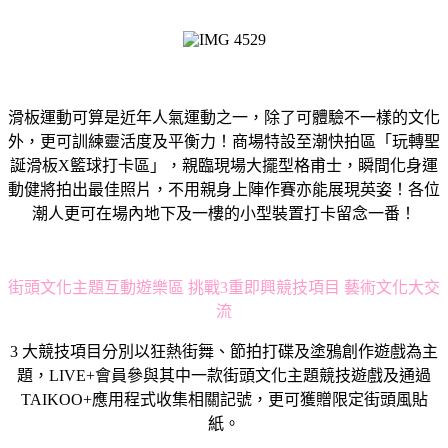
滑板運動可算是近年人氣運動之一，除了可體驗不一樣的文化
外，更可訓練靈活度及平衡力！商場特設至潮快拍區「玩轉聖
誕滑板X籃球打卡區」，親臨現場大擺型格甫士，瞬間化身運
動健將拍出最佳照片，不用親身上陣作賽亦能展現英姿！各位
潮人更可在場內地下及一樓的小型裝置打卡留念一番！
街頭文化主題互動遊樂區 挑戰3重即興競技項目 藝術文化大交
流
3 大競技項目分別以狂熱街舞、節拍打碟及塗鴉創作遊戲為主
題，LIVE+會員參與其中一款街頭文化主題競技遊戲及通過
TAIKOO+應用程式收集相關記號，更可獲贈限定街頭風貼
紙。