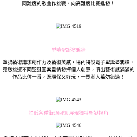
同難度的歌曲作挑戰，向高難度比賽進發！
型噴聖誕塗鴉牆
塗鴉藝術講求創作力及藝術美感，場內特設電子聖誕塗鴉牆，
讓您挑選不同聖誕圖案盡情發揮個人創意，噴出藝術感滿滿的
作品比併一番，既環保又好玩，一眾潮人萬勿錯過！
拍低各種街頭回憶 展現獨特聖誕視角