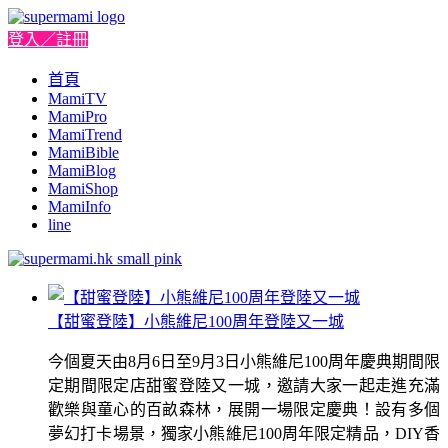
登入／註冊
首頁
MamiTV
MamiPro
MamiTrend
MamiBible
MamiBlog
MamiShop
MamiInfo
line
【甜蜜登陸】小熊維尼100周年登陸又一城
今個夏天由8月6日至9月3日小熊維尼100周年慶典期間限
定期間限定店甜蜜登陸又一城，邀請大家一起走進充滿
歡樂與童心的百畝森林，展開一場限定慶典！設有多個
夢幻打卡場景，獨家小熊維尼100周年限定精品，DIY香