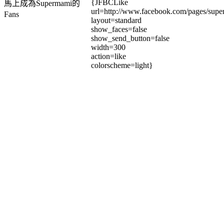
{JFBCLike
馬上成為Supermami的
url=http://www.facebook.com/pages/su
Fans
layout=standard
show_faces=false
show_send_button=false
width=300
action=like
colorscheme=light}