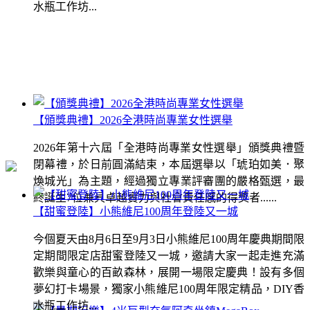
水瓶工作坊...
【頒獎典禮】2026全港時尚專業女性選舉
2026年第十六屆「全港時尚專業女性選舉」頒獎典禮暨
閉幕禮，於日前圓滿結束，本屆選舉以「琥珀如美．聚
煥城光」為主題，經過獨立專業評審團的嚴格甄選，最
終誕生7位兼具卓越實力與社會責任感的得獎者......
【甜蜜登陸】小熊維尼100周年登陸又一城
今個夏天由8月6日至9月3日小熊維尼100周年慶典期間限
定期間限定店甜蜜登陸又一城，邀請大家一起走進充滿
歡樂與童心的百畝森林，展開一場限定慶典！設有多個
夢幻打卡場景，獨家小熊維尼100周年限定精品，DIY香
水瓶工作坊...