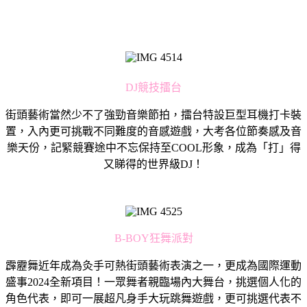
DJ競技擂台
街頭藝術當然少不了強勁音樂節拍，擂台特設巨型耳機打卡裝
置，入內更可挑戰不同難度的音感遊戲，大考各位節奏感及音
樂天份，記緊競賽途中不忘保持至COOL形象，成為「打」得
又睇得的世界級DJ！
B-BOY狂舞派對
霹靂舞近年成為灸手可熱街頭藝術表演之一，更成為國際運動
盛事2024全新項目！一眾舞者親臨場內大舞台，挑選個人化的
角色代表，即可一展超凡身手大玩跳舞遊戲，更可挑選代表不