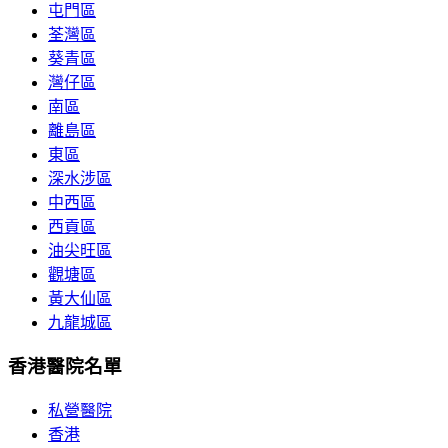
屯門區
荃灣區
葵青區
灣仔區
南區
離島區
東區
深水涉區
中西區
西貢區
油尖旺區
觀塘區
黃大仙區
九龍城區
香港醫院名單
私營醫院
香港