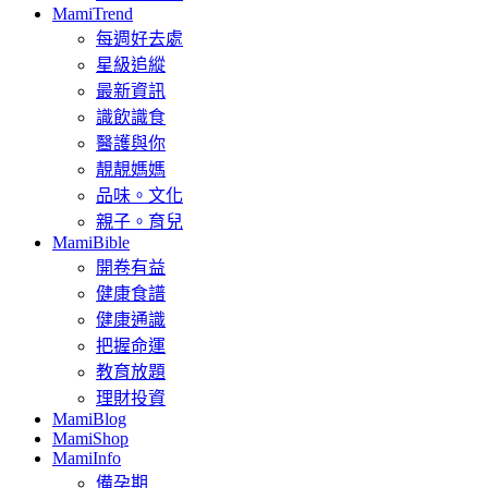
MamiTrend
每週好去處
星級追縱
最新資訊
識飲識食
醫護與你
靚靚媽媽
品味。文化
親子。育兒
MamiBible
開卷有益
健康食譜
健康通識
把握命運
教育放題
理財投資
MamiBlog
MamiShop
MamiInfo
備孕期