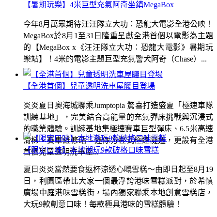
【暑期玩樂】4米巨型充氣阿奇坐鎮MegaBox
今年8月萬眾期待汪汪隊立大功：恐龍大電影全港公映！
MegaBox於8月1至31日隆重呈獻全港首個以電影為主題
的【MegaBox x《汪汪隊立大功：恐龍大電影》暑期玩
樂站】！4米的電影主題巨型充氣警犬阿奇（Chase）...
【全港首個】兒童透明洗車屋矚目登場
炎炎夏日奧海城聯乘Jumptopia 驚喜打造盛夏「極速車隊
訓練基地」，完美結合高能量的充氣彈床挑戰與沉浸式
的職業體驗。訓練基地集極速賽車巨型彈床、6.5米高速
滑梯、賽車維修站、迷你方程式極速隧道，更設有全港
【限定口味】本地潮玩9款破格口味雪糕
首個兒童透明洗車屋...
夏日炎炎當然要食返杯涼透心嘅雪糕～由即日起至8月19
日，利園區帶比大家一個最浮誇港味雪糕派對，於希慎
廣場中庭港味雪糕街，場內獨家聯乘本地創意雪糕店，
大玩9款創意口味！每款極具港味的雪糕體驗！