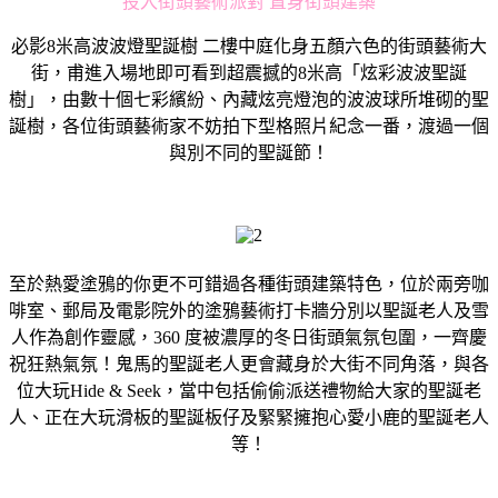
投入街頭藝術派對 置身街頭建築
必影8米高波波燈聖誕樹 二樓中庭化身五顏六色的街頭藝術大
街，甫進入場地即可看到超震撼的8米高「炫彩波波聖誕
樹」，由數十個七彩繽紛、內藏炫亮燈泡的波波球所堆砌的聖
誕樹，各位街頭藝術家不妨拍下型格照片紀念一番，渡過一個
與別不同的聖誕節！
至於熱愛塗鴉的你更不可錯過各種街頭建築特色，位於兩旁咖
啡室、郵局及電影院外的塗鴉藝術打卡牆分別以聖誕老人及雪
人作為創作靈感，360 度被濃厚的冬日街頭氣氛包圍，一齊慶
祝狂熱氣氛！鬼馬的聖誕老人更會藏身於大街不同角落，與各
位大玩Hide & Seek，當中包括偷偷派送禮物給大家的聖誕老
人、正在大玩滑板的聖誕板仔及緊緊擁抱心愛小鹿的聖誕老人
等！