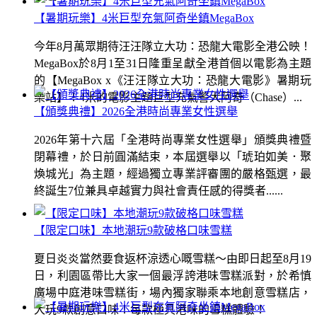
【暑期玩樂】4米巨型充氣阿奇坐鎮MegaBox
今年8月萬眾期待汪汪隊立大功：恐龍大電影全港公映！
MegaBox於8月1至31日隆重呈獻全港首個以電影為主題
的【MegaBox x《汪汪隊立大功：恐龍大電影》暑期玩
樂站】！4米的電影主題巨型充氣警犬阿奇（Chase）...
【頒獎典禮】2026全港時尚專業女性選舉
2026年第十六屆「全港時尚專業女性選舉」頒獎典禮暨
閉幕禮，於日前圓滿結束，本屆選舉以「琥珀如美．聚
煥城光」為主題，經過獨立專業評審團的嚴格甄選，最
終誕生7位兼具卓越實力與社會責任感的得獎者......
【限定口味】本地潮玩9款破格口味雪糕
夏日炎炎當然要食返杯涼透心嘅雪糕～由即日起至8月19
日，利園區帶比大家一個最浮誇港味雪糕派對，於希慎
廣場中庭港味雪糕街，場內獨家聯乘本地創意雪糕店，
大玩9款創意口味！每款極具港味的雪糕體驗！