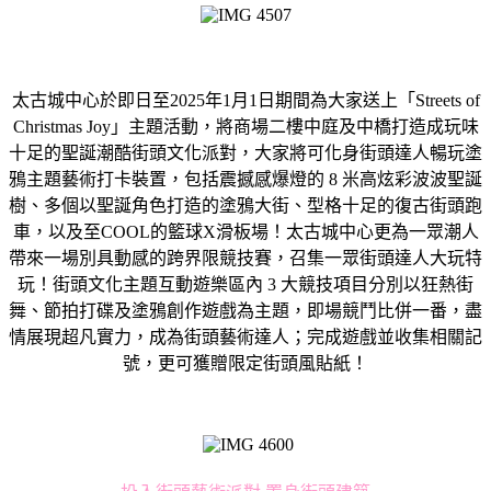
太古城中心於即日至2025年1月1日期間為大家送上「Streets of
Christmas Joy」主題活動，將商場二樓中庭及中橋打造成玩味
十足的聖誕潮酷街頭文化派對，大家將可化身街頭達人暢玩塗
鴉主題藝術打卡裝置，包括震撼感爆燈的 8 米高炫彩波波聖誕
樹、多個以聖誕角色打造的塗鴉大街、型格十足的復古街頭跑
車，以及至COOL的籃球X滑板場！太古城中心更為一眾潮人
帶來一場別具動感的跨界限競技賽，召集一眾街頭達人大玩特
玩！街頭文化主題互動遊樂區內 3 大競技項目分別以狂熱街
舞、節拍打碟及塗鴉創作遊戲為主題，即場競鬥比併一番，盡
情展現超凡實力，成為街頭藝術達人；完成遊戲並收集相關記
號，更可獲贈限定街頭風貼紙！