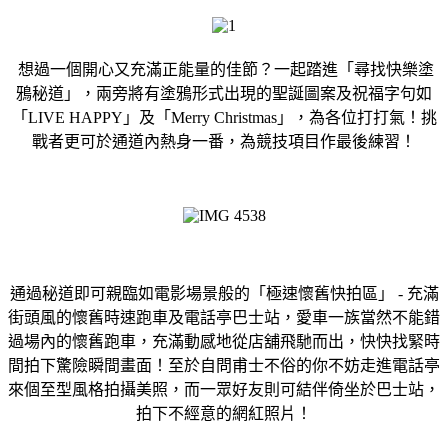
想過一個開心又充滿正能量的佳節？一起踏進「尋找快樂塗
鴉秘道」，兩旁將有塗鴉形式出現的聖誕圖案及祝福字句如
「LIVE HAPPY」及「Merry Christmas」，為各位打打氣！挑
戰者更可於通道內熱身一番，為競技項目作最後練習！
通過秘道即可親臨如電影場景般的「極速懷舊快拍區」 - 充滿
街頭風的懷舊時速跑車及電話亭巴士站，愛車一族當然不能錯
過場內的懷舊跑車，充滿動感地從店舖飛馳而出，快快找緊時
間拍下驚險瞬間畫面！至於自問甫士不俗的你不妨走進電話亭
來個至型風格拍攝美照，而一眾好友則可結伴倚坐於巴士站，
拍下不經意的網紅照片！