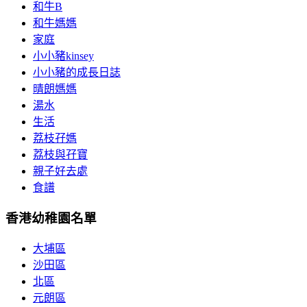
和牛B
和牛媽媽
家庭
小小豬kinsey
小小豬的成長日誌
晴朗媽媽
湯水
生活
荔枝孖媽
荔枝與孖寶
親子好去處
食譜
香港幼稚園名單
大埔區
沙田區
北區
元朗區