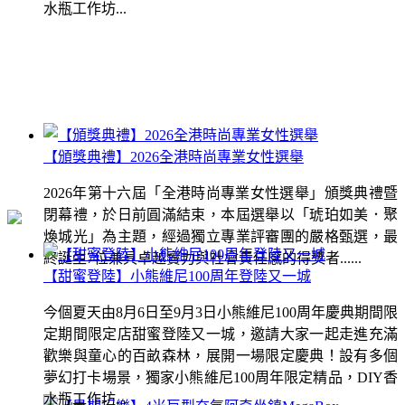
水瓶工作坊...
【頒獎典禮】2026全港時尚專業女性選舉
2026年第十六屆「全港時尚專業女性選舉」頒獎典禮暨
閉幕禮，於日前圓滿結束，本屆選舉以「琥珀如美．聚
煥城光」為主題，經過獨立專業評審團的嚴格甄選，最
終誕生7位兼具卓越實力與社會責任感的得獎者......
【甜蜜登陸】小熊維尼100周年登陸又一城
今個夏天由8月6日至9月3日小熊維尼100周年慶典期間限
定期間限定店甜蜜登陸又一城，邀請大家一起走進充滿
歡樂與童心的百畝森林，展開一場限定慶典！設有多個
夢幻打卡場景，獨家小熊維尼100周年限定精品，DIY香
水瓶工作坊...