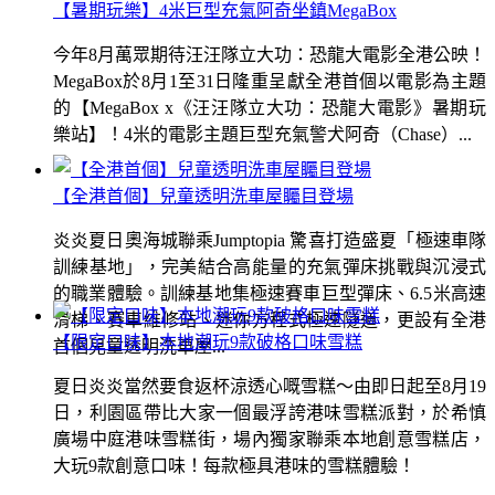
【暑期玩樂】4米巨型充氣阿奇坐鎮MegaBox
今年8月萬眾期待汪汪隊立大功：恐龍大電影全港公映！
MegaBox於8月1至31日隆重呈獻全港首個以電影為主題
的【MegaBox x《汪汪隊立大功：恐龍大電影》暑期玩
樂站】！4米的電影主題巨型充氣警犬阿奇（Chase）...
【全港首個】兒童透明洗車屋矚目登場
炎炎夏日奧海城聯乘Jumptopia 驚喜打造盛夏「極速車隊
訓練基地」，完美結合高能量的充氣彈床挑戰與沉浸式
的職業體驗。訓練基地集極速賽車巨型彈床、6.5米高速
滑梯、賽車維修站、迷你方程式極速隧道，更設有全港
【限定口味】本地潮玩9款破格口味雪糕
首個兒童透明洗車屋...
夏日炎炎當然要食返杯涼透心嘅雪糕～由即日起至8月19
日，利園區帶比大家一個最浮誇港味雪糕派對，於希慎
廣場中庭港味雪糕街，場內獨家聯乘本地創意雪糕店，
大玩9款創意口味！每款極具港味的雪糕體驗！