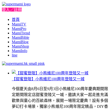
登入／註冊
首頁
MamiTV
MamiPro
MamiTrend
MamiBible
MamiBlog
MamiShop
MamiInfo
line
【甜蜜登陸】小熊維尼100周年登陸又一城
今個夏天由8月6日至9月3日小熊維尼100周年慶典期間限
定期間限定店甜蜜登陸又一城，邀請大家一起走進充滿
歡樂與童心的百畝森林，展開一場限定慶典！設有多個
夢幻打卡場景，獨家小熊維尼100周年限定精品，DIY香