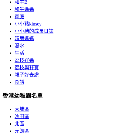
和牛B
和牛媽媽
家庭
小小豬kinsey
小小豬的成長日誌
晴朗媽媽
湯水
生活
荔枝孖媽
荔枝與孖寶
親子好去處
食譜
香港幼稚園名單
大埔區
沙田區
北區
元朗區