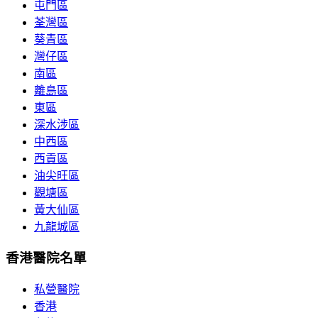
屯門區
荃灣區
葵青區
灣仔區
南區
離島區
東區
深水涉區
中西區
西貢區
油尖旺區
觀塘區
黃大仙區
九龍城區
香港醫院名單
私營醫院
香港