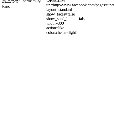
{JFBCLike
馬上成為Supermami的
url=http://www.facebook.com/pages/su
Fans
layout=standard
show_faces=false
show_send_button=false
width=300
action=like
colorscheme=light}