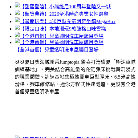
【全港首個】兒童透明洗車屋矚目登場
炎炎夏日奧海城聯乘Jumptopia 驚喜打造盛夏「極速車隊
訓練基地」，完美結合高能量的充氣彈床挑戰與沉浸式
的職業體驗。訓練基地集極速賽車巨型彈床、6.5米高速
滑梯、賽車維修站、迷你方程式極速隧道，更設有全港
首個兒童透明洗車屋...