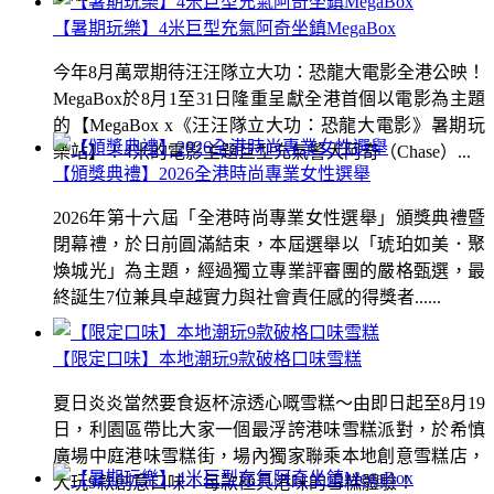
【暑期玩樂】4米巨型充氣阿奇坐鎮MegaBox
今年8月萬眾期待汪汪隊立大功：恐龍大電影全港公映！
MegaBox於8月1至31日隆重呈獻全港首個以電影為主題
的【MegaBox x《汪汪隊立大功：恐龍大電影》暑期玩
樂站】！4米的電影主題巨型充氣警犬阿奇（Chase）...
【頒獎典禮】2026全港時尚專業女性選舉
2026年第十六屆「全港時尚專業女性選舉」頒獎典禮暨
閉幕禮，於日前圓滿結束，本屆選舉以「琥珀如美．聚
煥城光」為主題，經過獨立專業評審團的嚴格甄選，最
終誕生7位兼具卓越實力與社會責任感的得獎者......
【限定口味】本地潮玩9款破格口味雪糕
夏日炎炎當然要食返杯涼透心嘅雪糕～由即日起至8月19
日，利園區帶比大家一個最浮誇港味雪糕派對，於希慎
廣場中庭港味雪糕街，場內獨家聯乘本地創意雪糕店，
大玩9款創意口味！每款極具港味的雪糕體驗！