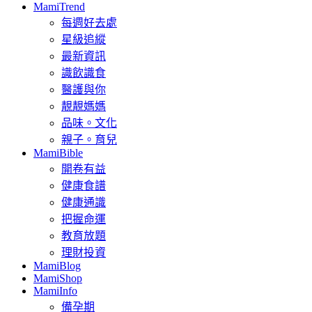
MamiTrend
每週好去處
星級追縱
最新資訊
識飲識食
醫護與你
靚靚媽媽
品味。文化
親子。育兒
MamiBible
開卷有益
健康食譜
健康通識
把握命運
教育放題
理財投資
MamiBlog
MamiShop
MamiInfo
備孕期