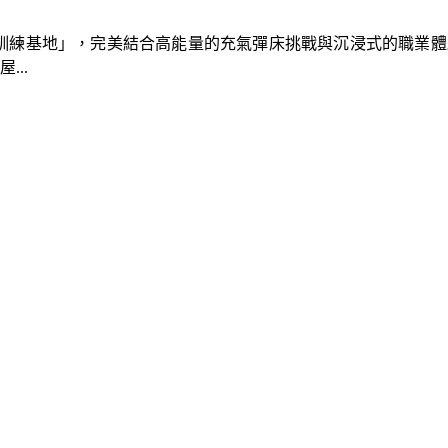
速車隊訓練基地」，完美結合高能量的充氣彈床挑戰與沉浸式的職業
..