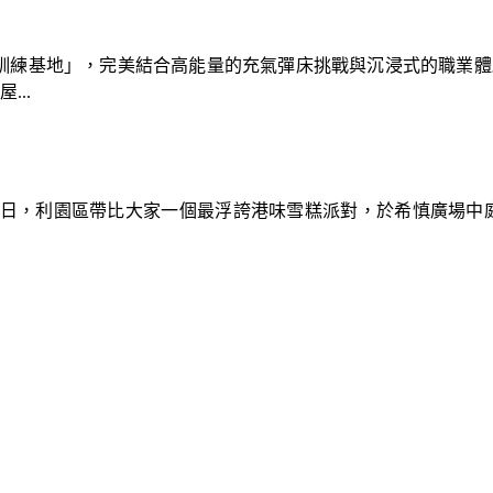
速車隊訓練基地」，完美結合高能量的充氣彈床挑戰與沉浸式的職業
..
9日，利園區帶比大家一個最浮誇港味雪糕派對，於希慎廣場中