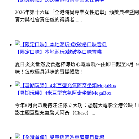
2026年第十六屆「全港時尚專業女性選舉」頒獎典禮
實力與社會責任感的得獎者......
【限定口味】本地潮玩9款破格口味雪糕
夏日炎炎當然要食返杯涼透心嘅雪糕～由即日起至8月1
味！每款極具港味的雪糕體驗！
【暑期玩樂】4米巨型充氣阿奇坐鎮MegaBox
今年8月萬眾期待汪汪隊立大功：恐龍大電影全港公映！Me
影主題巨型充氣警犬阿奇（Chase）...