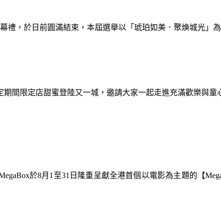
暨閉幕禮，於日前圓滿結束，本屆選舉以「琥珀如美．聚煥城光」
間限定期間限定店甜蜜登陸又一城，邀請大家一起走進充滿歡樂與
gaBox於8月1至31日隆重呈獻全港首個以電影為主題的【Meg