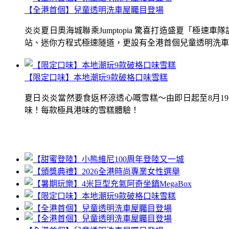
【全港首個】兒童透明洗車屋矚目登場
炎炎夏日奧海城聯乘Jumptopia 驚喜打造盛夏「極
站、迷你方程式極速隧道，更設有全港首個兒童透明洗車屋.
【限定口味】本地潮玩9款破格口味雪糕
夏日炎炎當然要食返杯涼透心嘅雪糕～由即日起至8月1
味！每款極具港味的雪糕體驗！