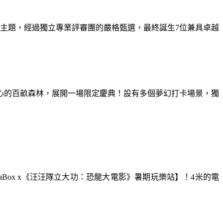
為主題，經過獨立專業評審團的嚴格甄選，最終誕生7位兼具卓越
童心的百畝森林，展開一場限定慶典！設有多個夢幻打卡場景，獨
aBox x《汪汪隊立大功：恐龍大電影》暑期玩樂站】！4米的電