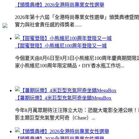
【頒獎典禮】2026全港時尚專業女性選舉
2026年第十六屆「全港時尚專業女性選舉」頒獎典禮
實力與社會責任感的得獎者......
【甜蜜登陸】小熊維尼100周年登陸又一城
今個夏天由8月6日至9月3日小熊維尼100周年慶典期
家小熊維尼100周年限定精品，DIY香水瓶工作坊...
【暑期玩樂】4米巨型充氣阿奇坐鎮MegaBox
今年8月萬眾期待汪汪隊立大功：恐龍大電影全港公映！Me
影主題巨型充氣警犬阿奇（Chase）...
【頒獎典禮】2026全港時尚專業女性選舉