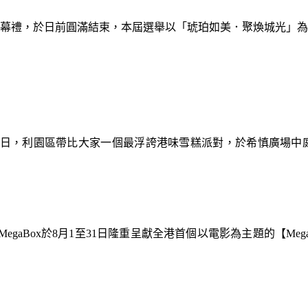
暨閉幕禮，於日前圓滿結束，本屆選舉以「琥珀如美．聚煥城光」
9日，利園區帶比大家一個最浮誇港味雪糕派對，於希慎廣場中
gaBox於8月1至31日隆重呈獻全港首個以電影為主題的【Meg