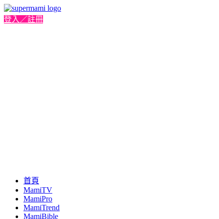
登入／註冊
首頁
MamiTV
MamiPro
MamiTrend
MamiBible