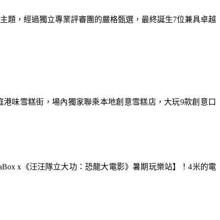
為主題，經過獨立專業評審團的嚴格甄選，最終誕生7位兼具卓越
庭港味雪糕街，場內獨家聯乘本地創意雪糕店，大玩9款創意口
aBox x《汪汪隊立大功：恐龍大電影》暑期玩樂站】！4米的電