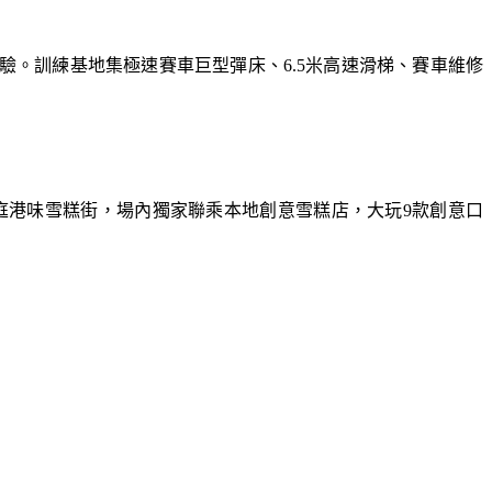
體驗。訓練基地集極速賽車巨型彈床、6.5米高速滑梯、賽車維修
庭港味雪糕街，場內獨家聯乘本地創意雪糕店，大玩9款創意口