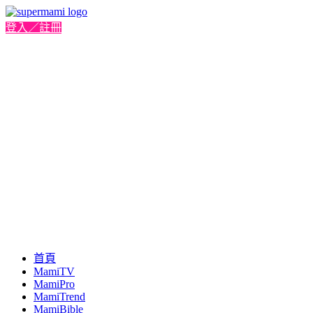
登入／註冊
首頁
MamiTV
MamiPro
MamiTrend
MamiBible