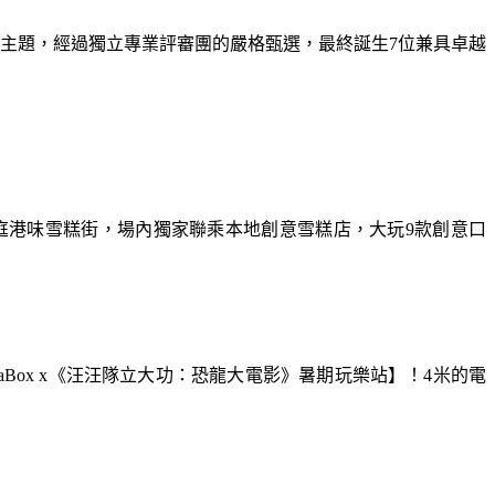
為主題，經過獨立專業評審團的嚴格甄選，最終誕生7位兼具卓越
庭港味雪糕街，場內獨家聯乘本地創意雪糕店，大玩9款創意口
aBox x《汪汪隊立大功：恐龍大電影》暑期玩樂站】！4米的電