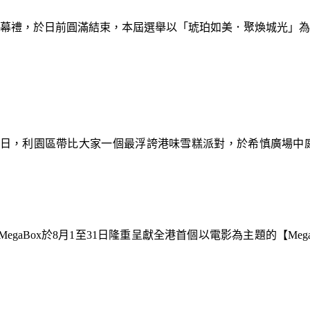
暨閉幕禮，於日前圓滿結束，本屆選舉以「琥珀如美．聚煥城光」
9日，利園區帶比大家一個最浮誇港味雪糕派對，於希慎廣場中
gaBox於8月1至31日隆重呈獻全港首個以電影為主題的【Meg