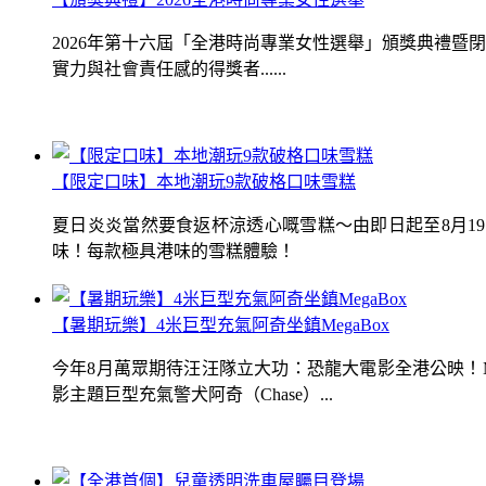
2026年第十六屆「全港時尚專業女性選舉」頒獎典禮
實力與社會責任感的得獎者......
【限定口味】本地潮玩9款破格口味雪糕
夏日炎炎當然要食返杯涼透心嘅雪糕～由即日起至8月1
味！每款極具港味的雪糕體驗！
【暑期玩樂】4米巨型充氣阿奇坐鎮MegaBox
今年8月萬眾期待汪汪隊立大功：恐龍大電影全港公映！Me
影主題巨型充氣警犬阿奇（Chase）...