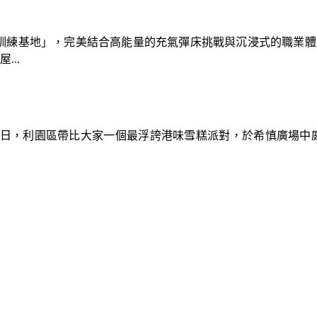
速車隊訓練基地」，完美結合高能量的充氣彈床挑戰與沉浸式的職業
..
9日，利園區帶比大家一個最浮誇港味雪糕派對，於希慎廣場中