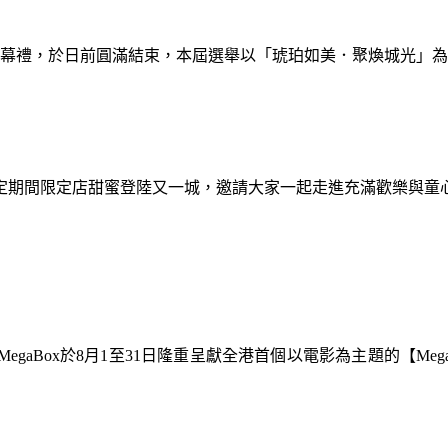
暨閉幕禮，於日前圓滿結束，本屆選舉以「琥珀如美．聚煥城光」
間限定期間限定店甜蜜登陸又一城，邀請大家一起走進充滿歡樂與
gaBox於8月1至31日隆重呈獻全港首個以電影為主題的【Meg