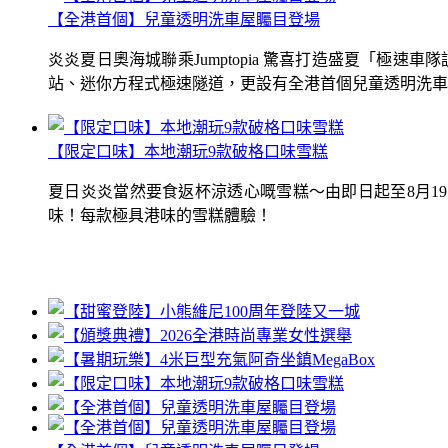
【全港首個】兒童透明洗車屋矚目登場
炎炎夏日奧海城聯乘Jumptopia 驚喜打造盛夏「極
站、迷你方程式極速隧道，更設有全港首個兒童透明洗車屋.
【限定口味】本地潮玩9款破格口味雪糕
夏日炎炎當然要食返杯涼透心嘅雪糕～由即日起至8月1
味！每款極具港味的雪糕體驗！