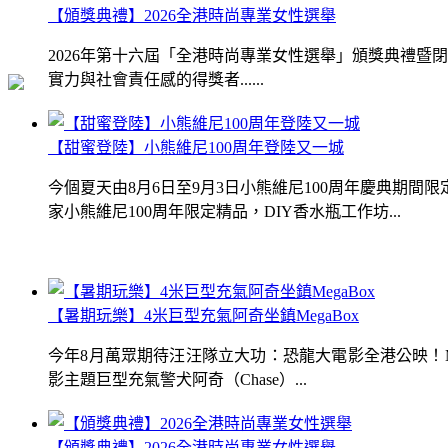
【頒獎典禮】2026全港時尚專業女性選舉
2026年第十六屆「全港時尚專業女性選舉」頒獎典禮
實力與社會責任感的得獎者......
【甜蜜登陸】小熊維尼100周年登陸又一城
今個夏天由8月6日至9月3日小熊維尼100周年慶典期
家小熊維尼100周年限定精品，DIY香水瓶工作坊...
【暑期玩樂】4米巨型充氣阿奇坐鎮MegaBox
今年8月萬眾期待汪汪隊立大功：恐龍大電影全港公映！Me
影主題巨型充氣警犬阿奇（Chase）...
【頒獎典禮】2026全港時尚專業女性選舉