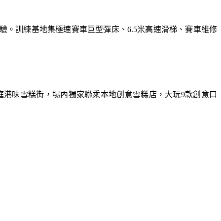
體驗。訓練基地集極速賽車巨型彈床、6.5米高速滑梯、賽車維修
庭港味雪糕街，場內獨家聯乘本地創意雪糕店，大玩9款創意口