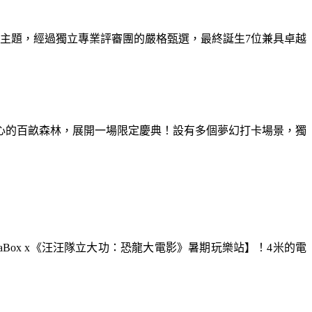
為主題，經過獨立專業評審團的嚴格甄選，最終誕生7位兼具卓越
童心的百畝森林，展開一場限定慶典！設有多個夢幻打卡場景，獨
aBox x《汪汪隊立大功：恐龍大電影》暑期玩樂站】！4米的電