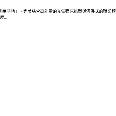
速車隊訓練基地」，完美結合高能量的充氣彈床挑戰與沉浸式的職業
..