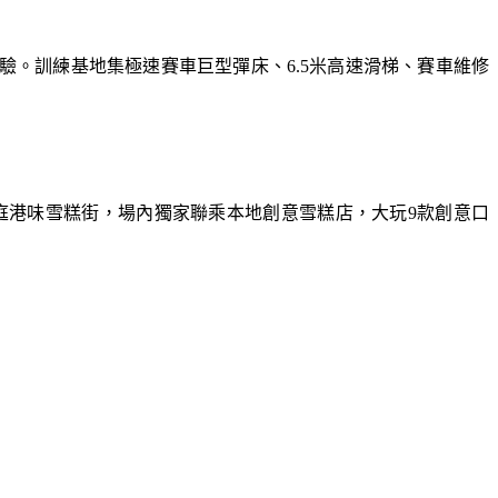
體驗。訓練基地集極速賽車巨型彈床、6.5米高速滑梯、賽車維修
庭港味雪糕街，場內獨家聯乘本地創意雪糕店，大玩9款創意口