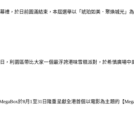
暨閉幕禮，於日前圓滿結束，本屆選舉以「琥珀如美．聚煥城光」
9日，利園區帶比大家一個最浮誇港味雪糕派對，於希慎廣場中
gaBox於8月1至31日隆重呈獻全港首個以電影為主題的【Meg