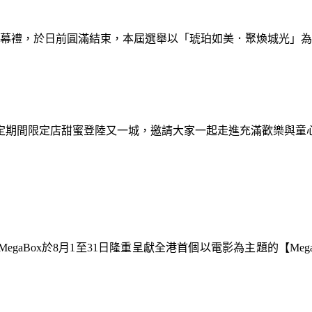
暨閉幕禮，於日前圓滿結束，本屆選舉以「琥珀如美．聚煥城光」
間限定期間限定店甜蜜登陸又一城，邀請大家一起走進充滿歡樂與
gaBox於8月1至31日隆重呈獻全港首個以電影為主題的【Meg