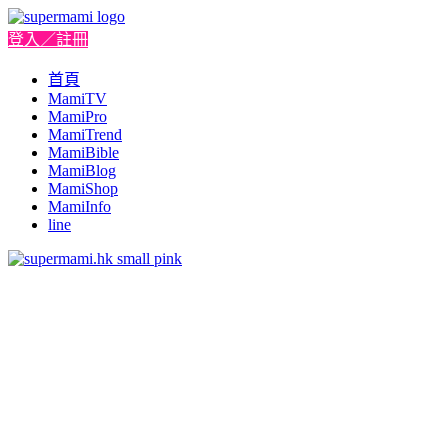
登入／註冊
首頁
MamiTV
MamiPro
MamiTrend
MamiBible
MamiBlog
MamiShop
MamiInfo
line