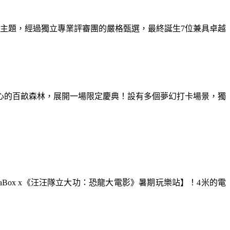
為主題，經過獨立專業評審團的嚴格甄選，最終誕生7位兼具卓越
童心的百畝森林，展開一場限定慶典！設有多個夢幻打卡場景，獨
aBox x《汪汪隊立大功：恐龍大電影》暑期玩樂站】！4米的電