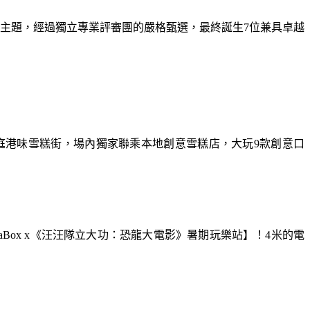
為主題，經過獨立專業評審團的嚴格甄選，最終誕生7位兼具卓越
庭港味雪糕街，場內獨家聯乘本地創意雪糕店，大玩9款創意口
aBox x《汪汪隊立大功：恐龍大電影》暑期玩樂站】！4米的電