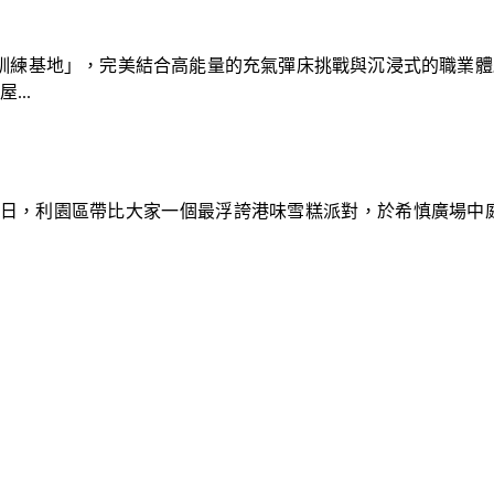
速車隊訓練基地」，完美結合高能量的充氣彈床挑戰與沉浸式的職業
..
9日，利園區帶比大家一個最浮誇港味雪糕派對，於希慎廣場中