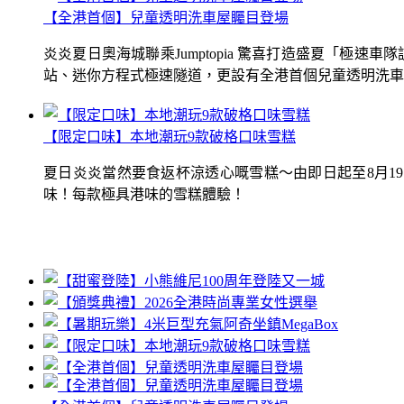
【全港首個】兒童透明洗車屋矚目登場
炎炎夏日奧海城聯乘Jumptopia 驚喜打造盛夏「極
站、迷你方程式極速隧道，更設有全港首個兒童透明洗車屋.
【限定口味】本地潮玩9款破格口味雪糕
夏日炎炎當然要食返杯涼透心嘅雪糕～由即日起至8月1
味！每款極具港味的雪糕體驗！