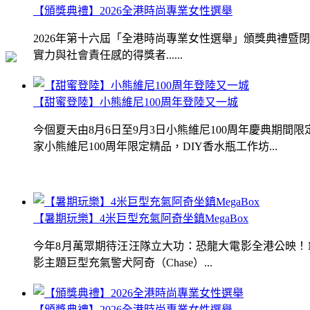
【頒獎典禮】2026全港時尚專業女性選舉
2026年第十六屆「全港時尚專業女性選舉」頒獎典禮
實力與社會責任感的得獎者......
【甜蜜登陸】小熊維尼100周年登陸又一城
今個夏天由8月6日至9月3日小熊維尼100周年慶典期
家小熊維尼100周年限定精品，DIY香水瓶工作坊...
【暑期玩樂】4米巨型充氣阿奇坐鎮MegaBox
今年8月萬眾期待汪汪隊立大功：恐龍大電影全港公映！Me
影主題巨型充氣警犬阿奇（Chase）...
【頒獎典禮】2026全港時尚專業女性選舉