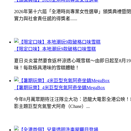
2026年第十六屆「全港時尚專業女性選舉」頒獎典禮
實力與社會責任感的得獎者......
【限定口味】本地潮玩9款破格口味雪糕
夏日炎炎當然要食返杯涼透心嘅雪糕～由即日起至8月1
味！每款極具港味的雪糕體驗！
【暑期玩樂】4米巨型充氣阿奇坐鎮MegaBox
今年8月萬眾期待汪汪隊立大功：恐龍大電影全港公映！Me
影主題巨型充氣警犬阿奇（Chase）...