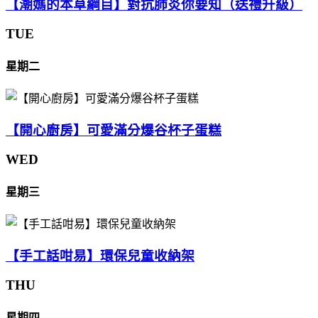
【潮媽的本草綱目】對抗肺炎你要知（送禮升級）
TUE
星期二
【開心廚房】可愛滿分爆谷杯子蛋糕
WED
星期三
【手工話咁易】環保兒童收納架
THU
星期四