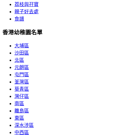
荔枝與孖寶
親子好去處
食譜
香港幼稚園名單
大埔區
沙田區
北區
元朗區
屯門區
荃灣區
葵青區
灣仔區
南區
離島區
東區
深水涉區
中西區