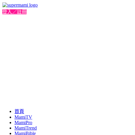
登入／註冊
首頁
MamiTV
MamiPro
MamiTrend
MamiBible