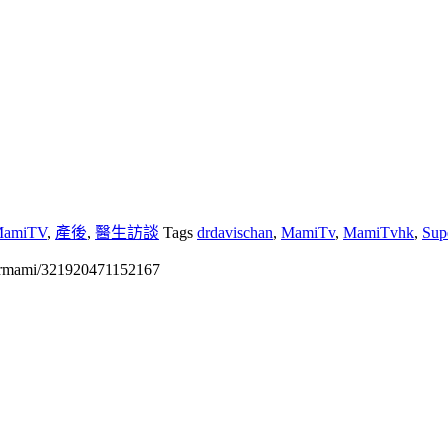
amiTV
,
產後
,
醫生訪談
Tags
drdavischan
,
MamiTv
,
MamiTvhk
,
Sup
permami/321920471152167