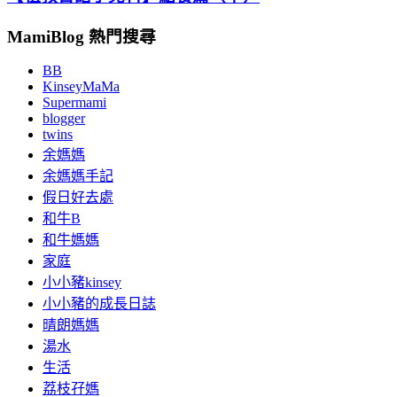
MamiBlog 熱門搜尋
BB
KinseyMaMa
Supermami
blogger
twins
余媽媽
余媽媽手記
假日好去處
和牛B
和牛媽媽
家庭
小小豬kinsey
小小豬的成長日誌
晴朗媽媽
湯水
生活
荔枝孖媽