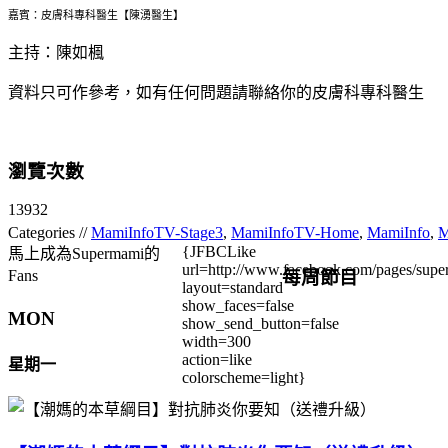
嘉賓：皮膚科專科醫生【陳湧醫生】
主持：陳如楓
資料只可作參考，如有任何問題請聯絡你的皮膚科專科醫生
瀏覽次數
13932
Categories //
MamiInfoTV-Stage3
,
MamiInfoTV-Home
,
MamiInfo
,
M
{JFBCLike
馬上成為Supermami的
url=http://www.facebook.com/pages/su
每周節目
Fans
layout=standard
show_faces=false
MON
show_send_button=false
width=300
action=like
星期一
colorscheme=light}