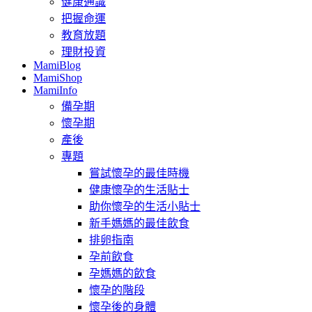
健康通識
把握命運
教育放題
理財投資
MamiBlog
MamiShop
MamiInfo
備孕期
懷孕期
產後
專題
嘗試懷孕的最佳時機
健康懷孕的生活貼士
助你懷孕的生活小貼士
新手媽媽的最佳飲食
排卵指南
孕前飲食
孕媽媽的飲食
懷孕的階段
懷孕後的身體