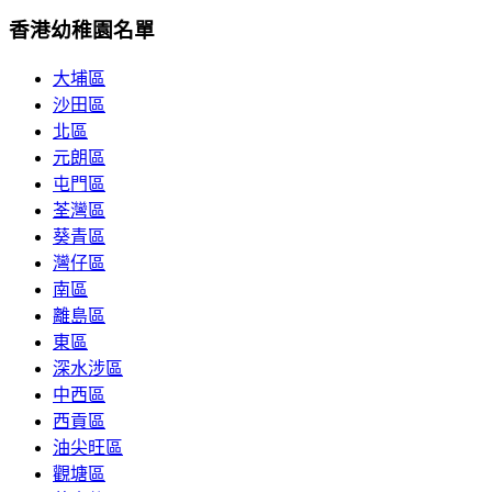
香港幼稚園名單
大埔區
沙田區
北區
元朗區
屯門區
荃灣區
葵青區
灣仔區
南區
離島區
東區
深水涉區
中西區
西貢區
油尖旺區
觀塘區