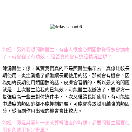
如楓：
另外我想問陳醫生，有些人很擔心類固醇搽得多會適應
了，就會變了冇功效， 是否真的會有這種情況出現？
陳湧醫生：
係，其實我們真的不是照醫生指示去，真係比較長
期使用，炎症消退了都繼續長期使用的話，那就會有機會。因
為始終長期使用類固醇的話，皮膚會習慣的，所以最大的問題
就是... 上次醫生給我的已無效，可能醫生沒辦法了，要處方一
隻強度高一些去對付這件事，下次又繼續長期使用，有可能連
中濃度的類固醇都不能抑制問題，可能會導致越用越強的類固
醇，從而副作用出現的機會會比較大。
如楓：
即是其實每一次就算轉強度的時候，都要問醫生需要使
用多久或用多少份量？