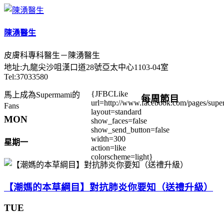
陳湧醫生
皮膚科專科醫生－陳湧醫生
地址:九龍尖沙咀漢口道28號亞太中心1103-04室
Tel:37033580
{JFBCLike
馬上成為Supermami的
每周節目
url=http://www.facebook.com/pages/su
Fans
layout=standard
MON
show_faces=false
show_send_button=false
width=300
星期一
action=like
colorscheme=light}
【潮媽的本草綱目】對抗肺炎你要知（送禮升級）
TUE