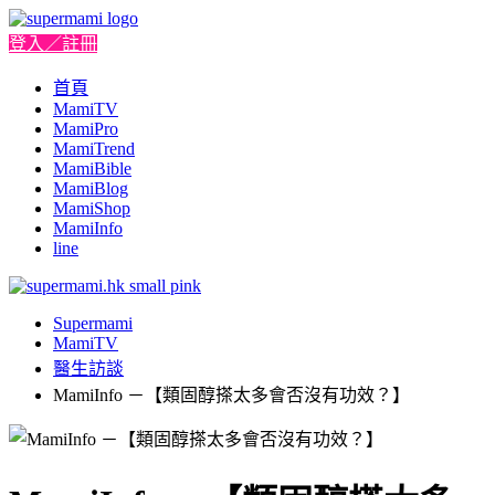
登入／註冊
首頁
MamiTV
MamiPro
MamiTrend
MamiBible
MamiBlog
MamiShop
MamiInfo
line
Supermami
MamiTV
醫生訪談
MamiInfo －【類固醇搽太多會否沒有功效？】