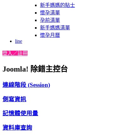
新手媽媽的貼士
懷孕清單
孕前清單
新手媽媽清單
懷孕月曆
line
登入／註冊
Joomla! 除錯主控台
連線階段 (Session)
側寫資訊
記憶體使用量
資料庫查詢