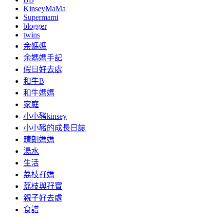
KinseyMaMa
Supermami
blogger
twins
余媽媽
余媽媽手記
假日好去處
和牛B
和牛媽媽
家庭
小小豬kinsey
小小豬的成長日誌
晴朗媽媽
湯水
生活
荔枝孖媽
荔枝與孖寶
親子好去處
食譜