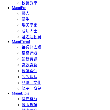
校長分享
MamiPro
藝人
醫生
堪輿學家
成功人士
著名運動員
MamiTrend
每週好去處
星級追縱
最新資訊
識飲識食
醫護與你
靚靚媽媽
品味。文化
親子。育兒
MamiBible
開卷有益
健康食譜