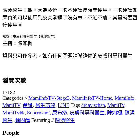
陳湧醫生：
係，因為我們一般不建議長時間使用，一般建議如
果真的可以使用到皮炎消退了沒有事，不紅不癢，其實就要暫
停使用。
嘉賓：皮膚科專科醫生【陳湧醫生】
主持：陳如楓
資料只可作參考，如有任何問題請聯絡你的皮膚科專科醫生
瀏覽次數
17182
Categories //
MamiInfoTV-Stage3
,
MamiInfoTV-Home
,
MamiInfo
,
MamiTV
,
產後
,
醫生訪談
,
LINE
Tags
drdavischan
,
MamiTv
,
MamiTvhk
,
Supermami
,
尿布疹
,
皮膚科專科醫生
,
陳如楓
,
陳湧
醫生
,
類固醇
Featuring //
陳湧醫生
People