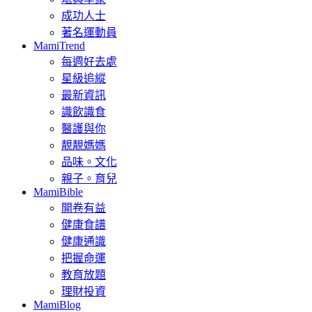
成功人士
著名運動員
MamiTrend
每週好去處
星級追縱
最新資訊
識飲識食
醫護與你
靚靚媽媽
品味。文化
親子。育兒
MamiBible
開卷有益
健康食譜
健康通識
把握命運
教育放題
理財投資
MamiBlog