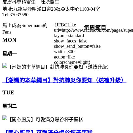
皮膚科專科醫生－陳湧醫生
地址:九龍尖沙咀漢口道28號亞太中心1103-04室
Tel:37033580
{JFBCLike
馬上成為Supermami的
每周節目
url=http://www.facebook.com/pages/su
Fans
layout=standard
MON
show_faces=false
show_send_button=false
width=300
星期一
action=like
colorscheme=light}
【潮媽的本草綱目】對抗肺炎你要知（送禮升級）
TUE
星期二
【開心廚房】可愛滿分爆谷杯子蛋糕