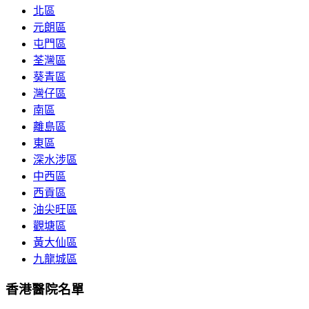
北區
元朗區
屯門區
荃灣區
葵青區
灣仔區
南區
離島區
東區
深水涉區
中西區
西貢區
油尖旺區
觀塘區
黃大仙區
九龍城區
香港醫院名單