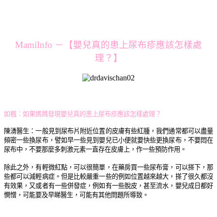
MamiInfo －【嬰兒真的患上尿布疹應該怎樣處
理？】
如楓：如果媽媽發現嬰兒真的患上尿布疹應該怎樣處理？
陳湧醫生：一般見到尿布片附近位置的皮膚有些紅腫，我們通常都可以盡量
頻密一些換尿布，譬如早一些見到嬰兒已小便就要快些更換尿布，不要悶在
尿布中，不要那麼多刺激元素一直存在皮膚上，作一些預防作用。
除此之外，有輕微紅點，可以很簡單，在藥房買一些尿布膏，可以搽下，那
些都可以減輕病症。但是比較嚴重一些的例如位置越來越大，搽了很久都沒
有效果，又或者有一些併發症，例如有一些脫皮，甚至流水，嬰兒成日都好
憫憎，可能要及早睇醫生，可能有其他問題所導致。