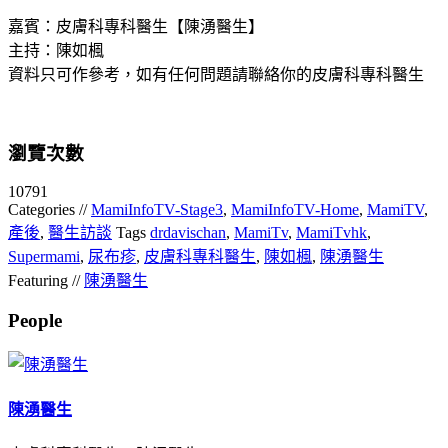
嘉賓：皮膚科專科醫生【陳湧醫生】
主持：陳如楓
資料只可作參考，如有任何問題請聯絡你的皮膚科專科醫生
瀏覽次數
10791
Categories //
MamiInfoTV-Stage3
,
MamiInfoTV-Home
,
MamiTV
,
產後
,
醫生訪談
Tags
drdavischan
,
MamiTv
,
MamiTvhk
,
Supermami
,
尿布疹
,
皮膚科專科醫生
,
陳如楓
,
陳湧醫生
Featuring //
陳湧醫生
People
陳湧醫生