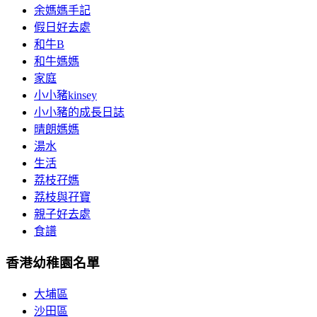
余媽媽手記
假日好去處
和牛B
和牛媽媽
家庭
小小豬kinsey
小小豬的成長日誌
晴朗媽媽
湯水
生活
荔枝孖媽
荔枝與孖寶
親子好去處
食譜
香港幼稚園名單
大埔區
沙田區