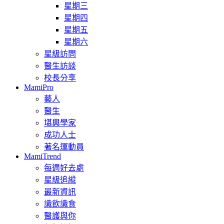
星期三
星期四
星期五
星期六
星級訪問
醫生訪談
校長分享
MamiPro
藝人
醫生
堪輿學家
成功人士
著名運動員
MamiTrend
每週好去處
星級追縱
最新資訊
識飲識食
醫護與你