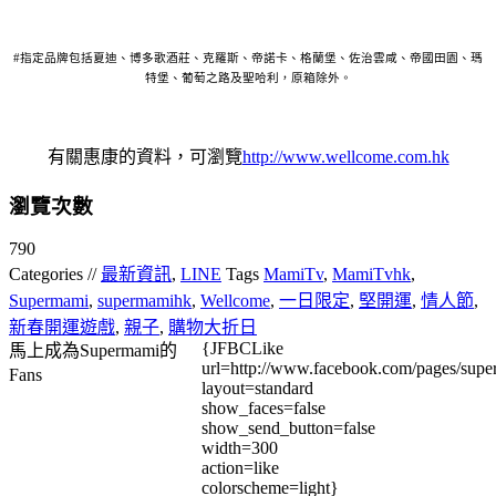
#指定品牌包括夏迪、博多歌酒莊、克羅斯、帝諾卡、格蘭堡、佐治雲咸、帝國田園、瑪
特堡、葡萄之路及聖哈利，原箱除外。
有關惠康的資料，可瀏覽
http://www.wellcome.com.hk
瀏覽次數
790
Categories //
最新資訊
,
LINE
Tags
MamiTv
,
MamiTvhk
,
Supermami
,
supermamihk
,
Wellcome
,
一日限定
,
堅開運
,
情人節
,
新春開運遊戲
,
親子
,
購物大折日
{JFBCLike
馬上成為Supermami的
url=http://www.facebook.com/pages/su
Fans
layout=standard
show_faces=false
show_send_button=false
width=300
action=like
colorscheme=light}