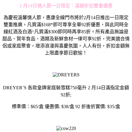
2 月14日情人節一日限定：滿額折扣雙重優惠
為慶祝溫馨情人節，惠康全線門市將於2月14日推出一日限定
雙重推廣，凡買滿$168*即可尊享全單92折優惠，與此同時全
線紅酒及白酒^凡買滿$300即同時再享85折。所有產品無論是
甜品、賀年食品、酒類及新鮮食材一律可享92折，完美適合情
侶或家庭聚會，增添浪漫與喜慶氛圍，人人有份，折扣金額無
上限盡享節日歡愉！
DREYER’S 各款皇牌家庭裝雪糕750毫升 2 月14日滿指定金額
92折;
標準價：$65/盒 優惠價: $38/盒 92 折後折實價: $35/盒