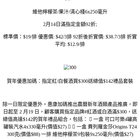
維他檸檬茶/果汁/清心棧6x250毫升
2月14日滿指定金額92折;
標準價：$19/排 優惠價: $42/3排 92折後折實價: $38.7/3排 折實
平均: $12.9/排
賀年優惠加碼：指定紅/白餐酒買$300送總值$142禮品套裝
除一日限定優惠外，惠康加碼推出農曆新年酒類產品推廣，即
日起至 2 月19 日，顧客購買指定品牌#紅酒或白酒滿$300，送
總值高達$142的賀年禮品組合，包括：  一盒 可口可樂4罐高
罐裝汽水4x330毫升(價值$27)   一盒 費列羅金莎Origins T24
300克(價值$88) 一排 維他檸檬茶9包裝9x250毫升(價值$27)