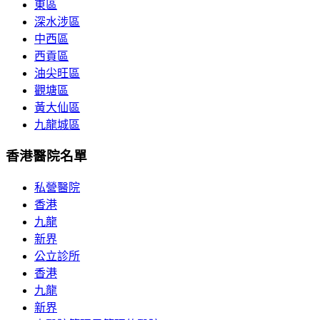
東區
深水涉區
中西區
西貢區
油尖旺區
觀塘區
黃大仙區
九龍城區
香港醫院名單
私營醫院
香港
九龍
新界
公立診所
香港
九龍
新界