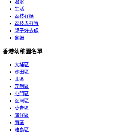
湯水
生活
荔枝孖媽
荔枝與孖寶
親子好去處
食譜
香港幼稚園名單
大埔區
沙田區
北區
元朗區
屯門區
荃灣區
葵青區
灣仔區
南區
離島區