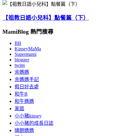
【祖教日語小兒科】點餐篇（下）
MamiBlog 熱門搜尋
BB
KinseyMaMa
Supermami
blogger
twins
余媽媽
余媽媽手記
假日好去處
和牛B
和牛媽媽
家庭
小小豬kinsey
小小豬的成長日誌
晴朗媽媽