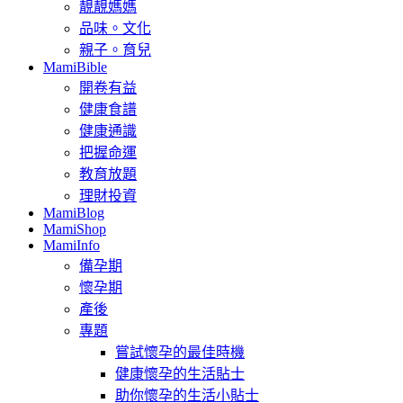
靚靚媽媽
品味。文化
親子。育兒
MamiBible
開卷有益
健康食譜
健康通識
把握命運
教育放題
理財投資
MamiBlog
MamiShop
MamiInfo
備孕期
懷孕期
產後
專題
嘗試懷孕的最佳時機
健康懷孕的生活貼士
助你懷孕的生活小貼士