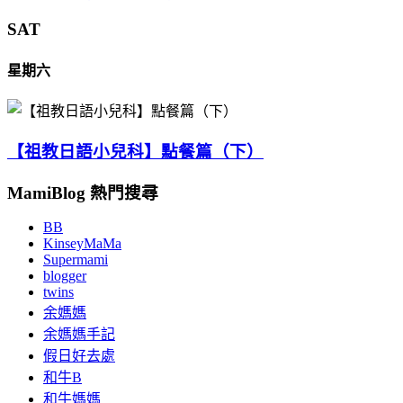
SAT
星期六
【祖教日語小兒科】點餐篇（下）
MamiBlog 熱門搜尋
BB
KinseyMaMa
Supermami
blogger
twins
余媽媽
余媽媽手記
假日好去處
和牛B
和牛媽媽