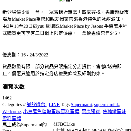
新登場價
$49
一盒，一眾雪糕迷無需再四處尋找，惠康超級市
場及
Market Place
為您和親友獨家帶來香港特色的冰甜滋味。
由
3
月
18
至
20
日於
yuu
網購或
Market Place by Jasons
手機應用程
式購買更可享有三日網上限定優惠，一盒優惠價只售
$
45
。
優惠期：16 - 24/3/2022
貨品數量有限，部分貨品只限指定分店提供，售/換/送完即
止。優惠只適用於指定分店並受條款及細則約束。
瀏覽次數
1462
Categories //
識飲識食
,
LINE
Tags
Supermami
,
supermamihk
,
Wellcome
,
小島屋焦糖燉蛋味雪糕蛋撻
,
惠康獨家
,
焦糖燉蛋味
雪糕蛋撻
{JFBCLike
馬上成為Supermami的
url=http://www.facebook.com/pages/su