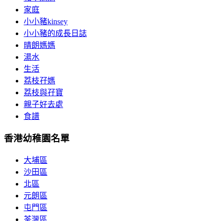
家庭
小小豬kinsey
小小豬的成長日誌
晴朗媽媽
湯水
生活
荔枝孖媽
荔枝與孖寶
親子好去處
食譜
香港幼稚園名單
大埔區
沙田區
北區
元朗區
屯門區
荃灣區