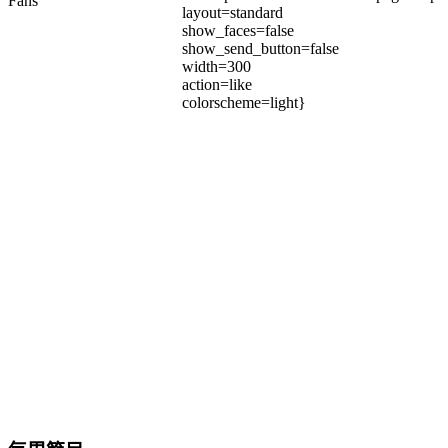
Fans
layout=standard
show_faces=false
show_send_button=false
width=300
action=like
colorscheme=light}