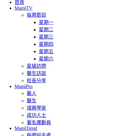
首頁
MamiTV
每周節目
星期一
星期二
星期三
星期四
星期五
星期六
星級訪問
醫生訪談
校長分享
MamiPro
藝人
醫生
堪輿學家
成功人士
著名運動員
MamiTrend
每週好去處