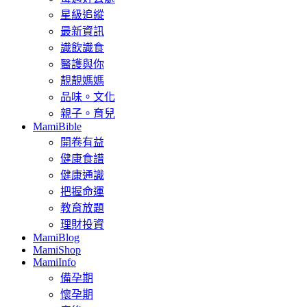
星級追縱
最新資訊
識飲識食
醫護與你
靚靚媽媽
品味。文化
親子。育兒
MamiBible
開卷有益
健康食譜
健康通識
把握命運
教育放題
理財投資
MamiBlog
MamiShop
MamiInfo
備孕期
懷孕期