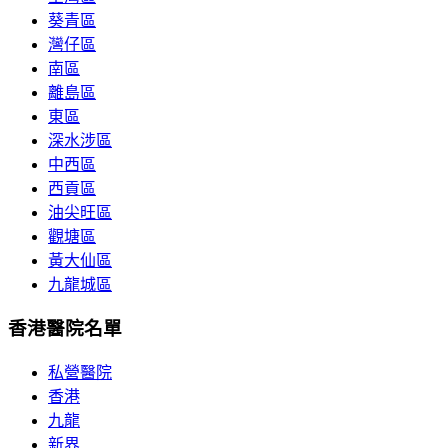
葵青區
灣仔區
南區
離島區
東區
深水涉區
中西區
西貢區
油尖旺區
觀塘區
黃大仙區
九龍城區
香港醫院名單
私營醫院
香港
九龍
新界