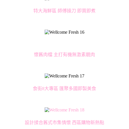
特大海鮮區 師傅操刀 即買即煮
懷舊肉檔 主打有機無激素靚肉
食街8大專區 匯聚多國即製美食
設計揉合舊式市集情懷 西區購物新熱點