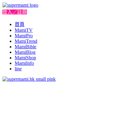
登入／註冊
首頁
MamiTV
MamiPro
MamiTrend
MamiBible
MamiBlog
MamiShop
MamiInfo
line