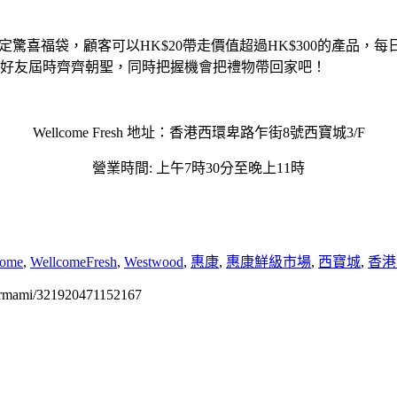
期間推出限定驚喜福袋，顧客可以HK$20帶走價值超過HK$300的產
親朋好友屆時齊齊朝聖，同時把握機會把禮物帶回家吧！
Wellcome Fresh 地址：香港西環卑路乍街8號西寶城3/F
營業時間: 上午7時30分至晚上11時
come
,
WellcomeFresh
,
Westwood
,
惠康
,
惠康鮮級市場
,
西寶城
,
香港
permami/321920471152167