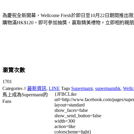
為慶祝全新開幕，Wellcome Fresh於即日至10月22日
購物滿HK$120，即可參加抽獎，贏取精美禮物。立即相約
瀏覽次數
1701
Categories //
最新資訊
,
LINE
Tags
Supermami
,
supermamihk
,
Well
{JFBCLike
馬上成為Supermami的
url=http://www.facebook.com/pages/su
Fans
layout=standard
show_faces=false
show_send_button=false
width=300
action=like
colorscheme=light}